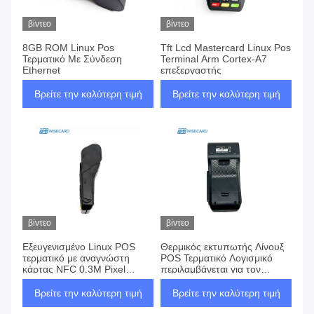
βίντεο
βίντεο
8GB ROM Linux Pos
Tft Lcd Mastercard Linux Pos
Τερματικό Με Σύνδεση
Terminal Arm Cortex-A7
Ethernet
επεξεργαστής
Βρείτε την καλύτερη τιμή
Βρείτε την καλύτερη τιμή
βίντεο
βίντεο
Εξευγενισμένο Linux POS
Θερμικός εκτυπωτής Λίνουξ
τερματικό με αναγνώστη
POS Τερματικό Λογισμικό
κάρτας NFC 0.3M Pixel
περιλαμβάνεται για τον
Camera και 1GB RAM
λιανοπωλητή
Βρείτε την καλύτερη τιμή
Βρείτε την καλύτερη τιμή