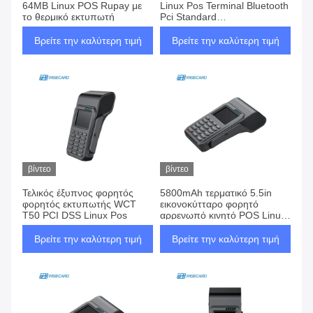
64MB Linux POS Rupay με
Linux Pos Terminal Bluetooth
το θερμικό εκτυπωτή
Pci Standard
κρυπτογραφημένο
πληκτρολόγιο
Βρείτε την καλύτερη τιμή
Βρείτε την καλύτερη τιμή
βίντεο
βίντεο
Τελικός έξυπνος φορητός
5800mAh τερματικό 5.5in
φορητός εκτυπωτής WCT
εικονοκύτταρο φορητό
T50 PCI DSS Linux Pos
αρρενωπό κινητό POS Linux
POS πληρωμής 8M
Βρείτε την καλύτερη τιμή
Βρείτε την καλύτερη τιμή