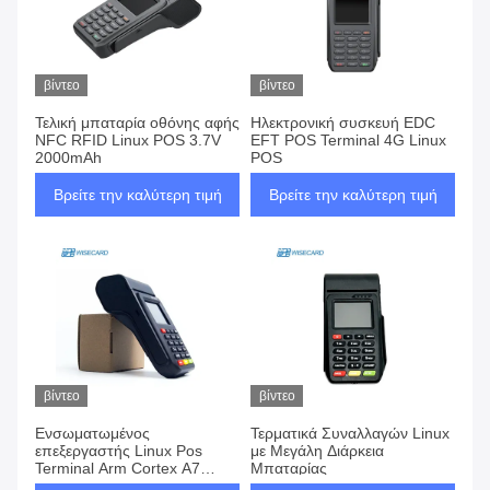
βίντεο
βίντεο
Τελική μπαταρία οθόνης αφής
Ηλεκτρονική συσκευή EDC
NFC RFID Linux POS 3.7V
EFT POS Terminal 4G Linux
2000mAh
POS
Βρείτε την καλύτερη τιμή
Βρείτε την καλύτερη τιμή
βίντεο
βίντεο
Ενσωματωμένος
Τερματικά Συναλλαγών Linux
επεξεργαστής Linux Pos
με Μεγάλη Διάρκεια
Terminal Arm Cortex A7
Μπαταρίας
διπλού πυρήνα