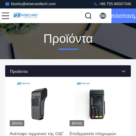
blueliu@wisecardtech.com
+86-755-86007346
Απόσπασ
Προϊόντα
Προϊόντα
βίντεο
βίντεο
Ανέπαφο τερματικό της ΟΔΓ
Επεξεργασία πληρωμών