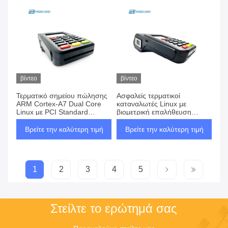
βίντεο
βίντεο
Τερματικό σημείου πώλησης
Ασφαλείς τερματικοί
ARM Cortex-A7 Dual Core
καταναλωτές Linux με
Linux με PCI Standard
βιομετρική επαλήθευση
Encrypted Keyboard
δακτυλικών αποτυπωμάτων
και κάμερας 0.3M Pixel
Βρείτε την καλύτερη τιμή
Βρείτε την καλύτερη τιμή
1
2
3
4
5
Στείλτε το ερώτημά σας