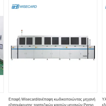
Βρείτε την καλύτερη τιμή
Επαφή Wisecard/ανέπαφη κωδικοποιώντας μηχανή
Υλ
εξατομίκευσης τραπεζικών καρτών μηχανών Perso
εξ