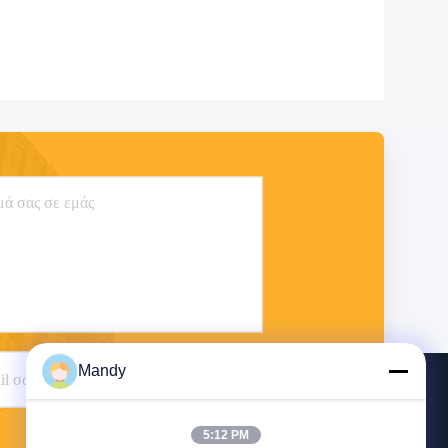
Mandy
Στείλε
5:12 PM