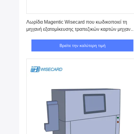
Βρείτε την καλύτερη τιμή
Λωρίδα Magentic Wisecard που κωδικοποιεί τη
μηχανή εξατομίκευσης τραπεζικών καρτών μηχαν
FPL6181H Perso
Βρείτε την καλύτερη τιμή