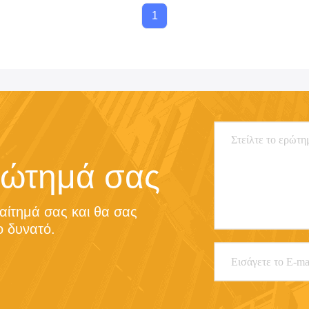
1
ερώτημά σας
αίτημά σας και θα σας 
 δυνατό.