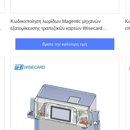
Βρείτε την καλύτερη τιμή
Κωδικοποίηση λωρίδων Magentic μηχανών
Κω
ών
εξατομίκευσης τραπεζικών καρτών Wisecard
επ
FPL6181H
εκ
Βρείτε την καλύτερη τιμή