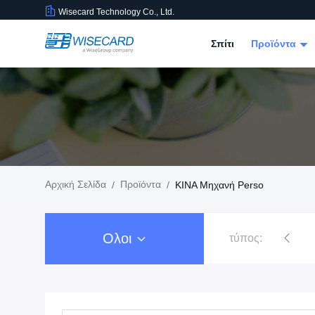
Wisecard Technology Co., Ltd.
Σπίτι
Προϊόντα
Αρχική Σελίδα
Προϊόντα
/
/
ΚΙΝΑ Μηχανή Perso
Ολοι
τύπος:
Λύσεις έξυπνων καρτών