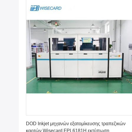
Βρείτε την καλύτερη τιμή
DOD Inkjet μηχανών εξατομίκευσης τραπεζικών
καρτών Wisecard FPL6181H εκτύπωση