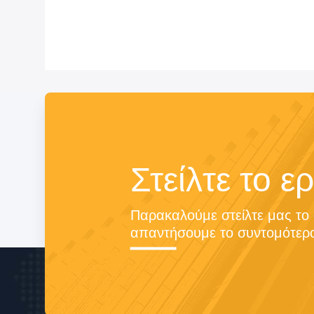
Στείλτε το 
Παρακαλούμε στείλτε μας το 
απαντήσουμε το συντομότερο