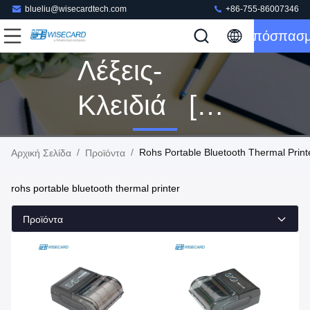
blueliu@wisecardtech.com
+86-755-86007346
Απόσπασ
Λέξεις-
Κλειδιά [
Rohs
/
/
Rohs Portable Bluetooth Thermal Prin
Αρχική Σελίδα
Προϊόντα
Portable
rohs portable bluetooth thermal printer
Bluetooth
Προϊόντα
Thermal
Printer ]