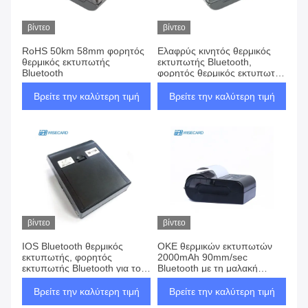
Αντιστοιχία
106
βίντεο
βίντεο
RoHS 50km 58mm φορητός
Ελαφρύς κινητός θερμικός
Προϊόντα
θερμικός εκτυπωτής
εκτυπωτής Bluetooth,
Bluetooth
φορητός θερμικός εκτυπωτής
παραλαβών
Βρείτε την καλύτερη τιμή
Βρείτε την καλύτερη τιμή
βίντεο
βίντεο
IOS Bluetooth θερμικός
ΟΚΕ θερμικών εκτυπωτών
εκτυπωτής, φορητός
2000mAh 90mm/sec
εκτυπωτής Bluetooth για το
Bluetooth με τη μαλακή
αρρενωπό τηλέφωνο
συσκευασία
Βρείτε την καλύτερη τιμή
Βρείτε την καλύτερη τιμή