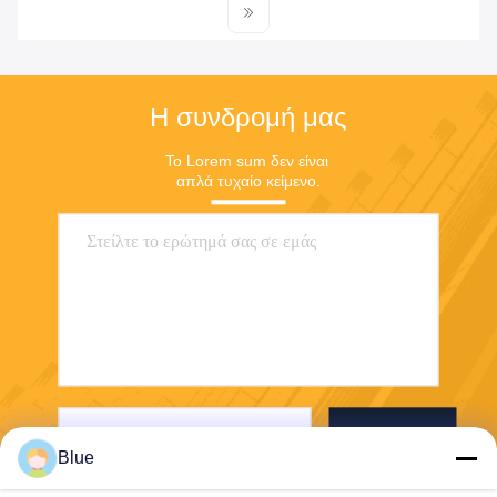
Η συνδρομή μας
Το Lorem sum δεν είναι 
απλά τυχαίο κείμενο.
Στείλε
Blue