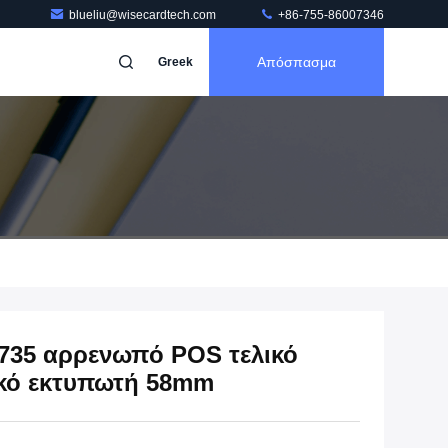
blueliu@wisecardtech.com
+86-755-86007346
Απόσπασμα
Greek
735 αρρενωπό POS τελικό
ικό εκτυπωτή 58mm