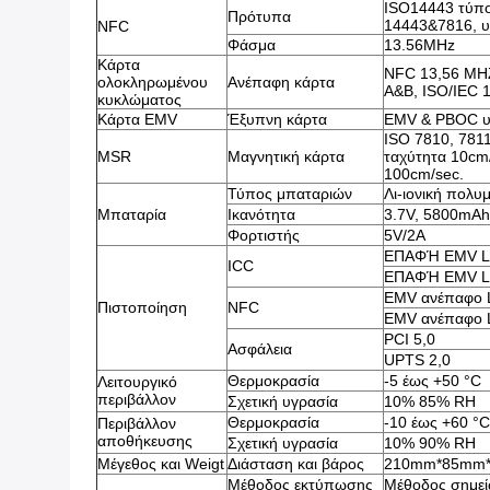
ISO14443 τύπο
Πρότυπα
14443&7816, υπ
NFC
Φάσμα
13.56MHz
Κάρτα
NFC 13,56 MHZ
ολοκληρωμένου
Ανέπαφη κάρτα
A&B, ISO/IEC 
κυκλώματος
Κάρτα EMV
Έξυπνη κάρτα
EMV & PBOC υ
ISO 7810, 781
MSR
Μαγνητική κάρτα
ταχύτητα 10cm
100cm/sec.
Τύπος μπαταριών
Λι-ιονική πολυ
Μπαταρία
Ικανότητα
3.7V, 5800mAh
Φορτιστής
5V/2A
ΕΠΑΦΉ EMV L
ICC
ΕΠΑΦΉ EMV L
EMV ανέπαφο 
Πιστοποίηση
NFC
EMV ανέπαφο 
PCI 5,0
Ασφάλεια
UPTS 2,0
Θερμοκρασία
-5 έως +50 °C
Λειτουργικό
περιβάλλον
Σχετική υγρασία
10% 85% RH
Θερμοκρασία
-10 έως +60 °C
Περιβάλλον
αποθήκευσης
Σχετική υγρασία
10% 90% RH
Μέγεθος και Weigt
Διάσταση και βάρος
210mm*85mm*5
Μέθοδος εκτύπωσης
Μέθοδος σημεί