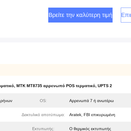
Βρείτε την καλύτερη τιμή
Επι
ρματικό
,
MTK MT8735 αρρενωπό POS τερματικό
,
UPTS 2
υρήνων
OS:
Αρρενωπά 7 ή ανωτέρω
Δακτυλικό αποτύπωμα:
Aratek, FBI επικυρωμένη
Εκτυπωτής:
Ο θερμικός εκτυπωτής