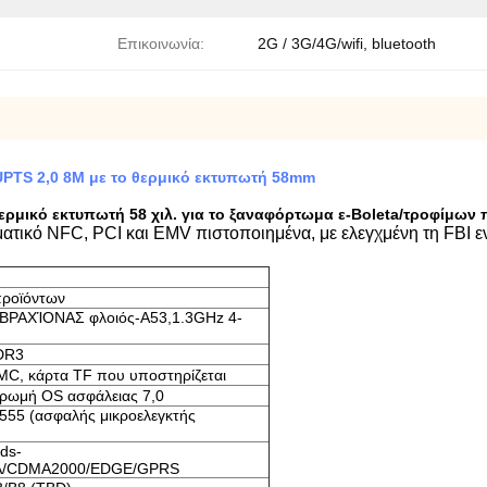
Επικοινωνία:
2G / 3G/4G/wifi, bluetooth
PTS 2,0 8M με το θερμικό εκτυπωτή 58mm
ερμικό εκτυπωτή 58 χιλ. για το ξαναφόρτωμα ε-Boleta/τροφίμω
τικό NFC, PCI και EMV πιστοποιημένα, με ελεγχμένη τη FBI 
προϊόντων
ΒΡΑΧΊΟΝΑΣ φλοιός-A53,1.3GHz 4-
DR3
, κάρτα TF που υποστηρίζεται
ρωμή OS ασφάλειας 7,0
55 (ασφαλής μικροελεγκτής
tds-
/CDMA2000/EDGE/GPRS