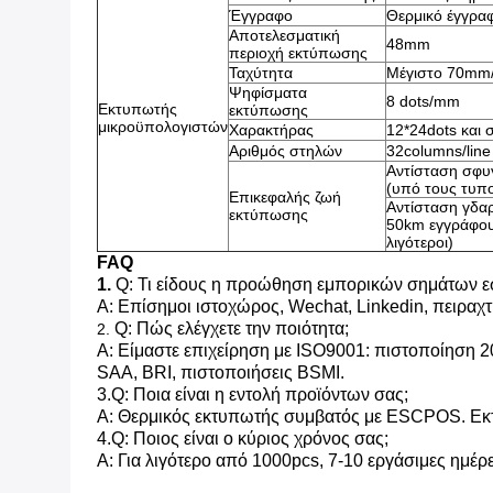
Έγγραφο
Θερμικό έγγραφ
Αποτελεσματική
48mm
περιοχή εκτύπωσης
Ταχύτητα
Μέγιστο 70mm/
Ψηφίσματα
8 dots/mm
Εκτυπωτής
εκτύπωσης
μικροϋπολογιστών
Χαρακτήρας
12*24dots και 
Αριθμός στηλών
32columns/line
Αντίσταση σφυ
(υπό τους τυπ
Επικεφαλής ζωή
Αντίσταση γδα
εκτύπωσης
50km εγγράφου
λιγότεροι)
FAQ
1.
Q: Τι είδους η προώθηση εμπορικών σημάτων εσε
Α: Επίσημοι ιστοχώρος, Wechat, Linkedin, πειραχτ
Q: Πώς ελέγχετε την ποιότητα;
2.
Α: Είμαστε επιχείρηση με ISO9001: πιστοποίηση 2
SAA, BRI, πιστοποιήσεις BSMI.
3.Q: Ποια είναι η εντολή προϊόντων σας;
Α: Θερμικός εκτυπωτής συμβατός με ESCPOS. Εκτ
4.Q: Ποιος είναι ο κύριος χρόνος σας;
Α: Για λιγότερο από 1000pcs, 7-10 εργάσιμες ημέρ