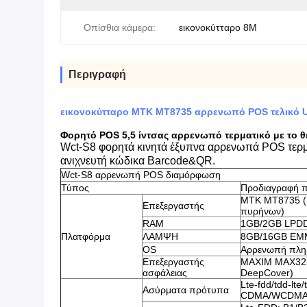
Οπίσθια κάμερα:
εικονοκύτταρο 8M
Περιγραφή
εικονοκύτταρο MTK MT8735 αρρενωπό POS τελικό U
Φορητό POS 5,5 ίντσας αρρενωπό τερματικό με το θ
Wct-S8 φορητά κινητά έξυπνα αρρενωπά POS τερμα
ανιχνευτή κώδικα Barcode&QR.
Wct-S8 αρρενωπή POS διαμόρφωση
Τύπος
Προδιαγραφή 
MTK MT8735 (
Επεξεργαστής
πυρήνων)
RAM
1GB/2GB LPD
Πλατφόρμα
ΛΑΜΨΗ
8GB/16GB EMMC
OS
Αρρενωπή πλη
Επεξεργαστής
MAXIM MAX325
ασφάλειας
DeepCover)
Lte-fdd/tdd-lte/
Ασύρματα πρότυπα
CDMA/WCDMA