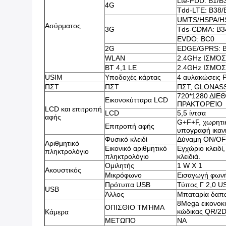
Lte-FDD: B1/B
4G
Tdd-LTE: B38/
UMTS/HSPA/HS
Ασύρματος
3G
Tds-CDMA: B3
EVDO: BC0
2G
EDGE/GPRS: B
WLAN
2.4GHz ΙΣΜΌ
BT 4,1 LE
2.4GHz ΙΣΜΌ
USIM
Υποδοχές κάρτας
4 αυλακώσεις 
ΠΣΤ
ΠΣΤ
ΠΣΤ, GLONAS
720*1280 ΔΙ
Εικονοκύτταρα LCD
ΠΡΑΚΤΟΡΕΊΟ
LCD και επιτροπή
LCD
5,5 ίντσα
αφής
G+F+F, χωρητι
Επιτροπή αφής
υπογραφή ικανή
Φυσικό κλειδί
Δύναμη ON/OFF
Αριθμητικό
Εικονικό αριθμητικό
Εγχώριο κλειδί,
πληκτρολόγιο
πληκτρολόγιο
κλειδιά.
Ομιλητής
1 W Χ 1
Ακουστικός
Μικρόφωνο
Εισαγωγή φων
Πρότυπα USB
Τύπος Γ 2,0 U
USB
Άλλος
Μπαταρία δαπ
8Mega εικονοκ
ΟΠΙΣΘΙΟ ΤΜΉΜΑ
κώδικας QR/2D,
Κάμερα
ΜΕΤΩΠΟ
NA