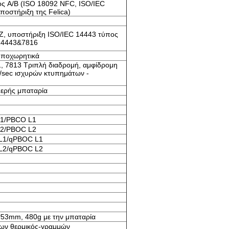
ς A/B (ISO 18092 NFC, ISO/IEC
οστήριξη της Felica)
, υποστήριξη ISO/IEC 14443 τύπος
14443&7816
ποχωρητικά
1, 7813 Τριπλή διαδρομή, αμφίδρομη
/sec ισχυρών κτυπημάτων -
μερής μπαταρία
1/PBCO L1
2/PBOC L2
L1/qPBOC L1
L2/qPBOC L2
3mm, 480g με την μπαταρία
ων θερμικός-γραμμών