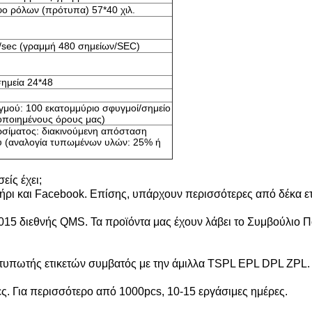
ο ρόλων (πρότυπα) 57*40 χιλ.
sec (γραμμή 480 σημείων/SEC)
σημεία 24*48
γμού: 100 εκατομμύριο σφυγμοί/σημείο
οποιημένους όρους μας)
ρσίματος: διακινούμενη απόσταση
 (αναλογία τυπωμένων υλών: 25% ή
ίς έχει;
ήρι και Facebook. Επίσης, υπάρχουν περισσότερες από δέκα ετή
015 διεθνής QMS. Τα προϊόντα μας έχουν λάβει το Συμβούλιο 
υπωτής ετικετών συμβατός με την άμιλλα TSPL EPL DPL ZPL.
ες. Για περισσότερο από 1000pcs, 10-15 εργάσιμες ημέρες.