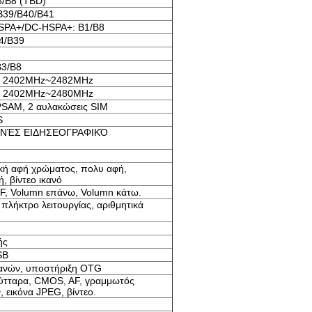
3/B8 (TBD)
B39/B40/B41
PA+/DC-HSPA+: B1/B8
4/B39
3/B8
Σ 2402MHz~2482MHz
Σ 2402MHz~2480MHz
PSAM, 2 αυλακώσεις SIM
S
ΕΘΝΈΣ ΕΙΔΗΣΕΟΓΡΑΦΙΚΌ
κή αφή χρώματος, πολυ αφή,
, βίντεο ικανό
, Volumn επάνω, Volumn κάτω.
 πλήκτρο λειτουργίας, αριθμητικά
ής
SB
ανών, υποστήριξη OTG
ύτταρα, CMOS, AF, γραμμωτός
 εικόνα JPEG, βίντεο.