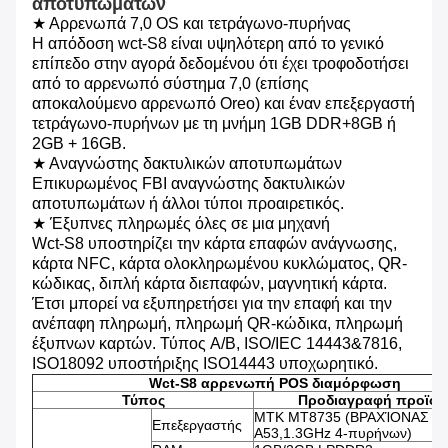
αποτυπωμάτων
★ Αρρενωπά 7,0 OS και τετράγωνο-πυρήνας
Η απόδοση wct-S8 είναι υψηλότερη από το γενικό
επίπεδο στην αγορά δεδομένου ότι έχει τροφοδοτήσει
από το αρρενωπό σύστημα 7,0 (επίσης
αποκαλούμενο αρρενωπό Oreo) και έναν επεξεργαστή
τετράγωνο-πυρήνων με τη μνήμη 1GB DDR+8GB ή
2GB + 16GB.
★ Αναγνώστης δακτυλικών αποτυπωμάτων
Επικυρωμένος FBI αναγνώστης δακτυλικών
αποτυπωμάτων ή άλλοι τύποι προαιρετικός.
★ Έξυπνες πληρωμές όλες σε μια μηχανή
Wct-S8 υποστηρίζει την κάρτα επαφών ανάγνωσης,
κάρτα NFC, κάρτα ολοκληρωμένου κυκλώματος, QR-
κώδικας, διπλή κάρτα διεπαφών, μαγνητική κάρτα.
Έτσι μπορεί να εξυπηρετήσει για την επαφή και την
ανέπαφη πληρωμή, πληρωμή QR-κώδικα, πληρωμή
έξυπνων καρτών. Τύπος A/B, ISO/IEC 14443&7816,
ISO18092 υποστήριξης ISO14443 υποχωρητικό.
Wct-S8 αρρενωπή POS διαμόρφωση
Τύπος
Προδιαγραφή προϊόν
MTK MT8735 (ΒΡΑΧΊΟΝΑΣ φλ
Επεξεργαστής
A53,1.3GHz 4-πυρήνων)