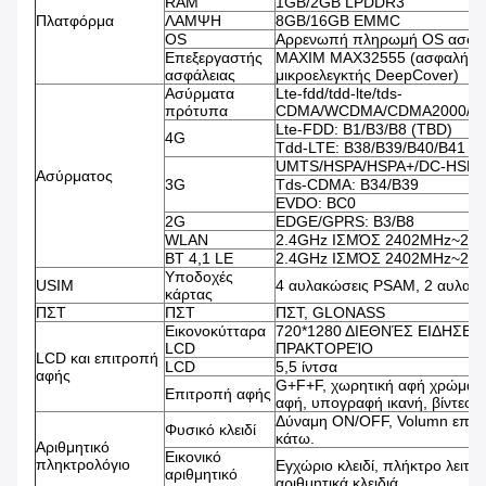
RAM
1GB/2GB LPDDR3
Πλατφόρμα
ΛΑΜΨΗ
8GB/16GB EMMC
OS
Αρρενωπή πληρωμή OS ασφάλ
Επεξεργαστής
MAXIM MAX32555 (ασφαλής
ασφάλειας
μικροελεγκτής DeepCover)
Ασύρματα
Lte-fdd/tdd-lte/tds-
πρότυπα
CDMA/WCDMA/CDMA2000/E
Lte-FDD: B1/B3/B8 (TBD)
4G
Tdd-LTE: B38/B39/B40/B41
UMTS/HSPA/HSPA+/DC-HSPA+
Ασύρματος
3G
Tds-CDMA: B34/B39
EVDO: BC0
2G
EDGE/GPRS: B3/B8
WLAN
2.4GHz ΙΣΜΌΣ 2402MHz~24
BT 4,1 LE
2.4GHz ΙΣΜΌΣ 2402MHz~24
Υποδοχές
USIM
4 αυλακώσεις PSAM, 2 αυλακ
κάρτας
ΠΣΤ
ΠΣΤ
ΠΣΤ, GLONASS
Εικονοκύτταρα
720*1280 ΔΙΕΘΝΈΣ ΕΙΔΗΣΕ
LCD
ΠΡΑΚΤΟΡΕΊΟ
LCD και επιτροπή
LCD
5,5 ίντσα
αφής
G+F+F, χωρητική αφή χρώματ
Επιτροπή αφής
αφή, υπογραφή ικανή, βίντεο ι
Δύναμη ON/OFF, Volumn επάν
Φυσικό κλειδί
κάτω.
Αριθμητικό
Εικονικό
πληκτρολόγιο
Εγχώριο κλειδί, πλήκτρο λειτου
αριθμητικό
αριθμητικά κλειδιά.