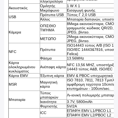
πληκτρολόγιο
Ομιλητής
1 W Χ 1
Ακουστικός
Μικρόφωνο
Εισαγωγή φωνής
Πρότυπα USB
Τύπος Γ 2,0 USB
USB
Άλλος
Μπαταρία δαπανών, υποστήρ
8Mega εικονοκύτταρα, CMOS, 
ΟΠΙΣΘΙΟ
γραμμωτός κώδικας QR/2D, ει
ΤΜΉΜΑ
Κάμερα
JPEG, βίντεο.
2Mega εικονοκύτταρα, CMOS, 
ΜΕΤΩΠΟ
JPEG, βίντεο.
ISO14443 τύπος A/B (ISO 18
Πρότυπα
ISO/IEC 14443&7816, υποστήρ
NFC
Felica)
Φάσμα
13.56MHz
Κάρτα
NFC 13,56 MHZ, υποστήριξη 
ολοκληρωμένου
Ανέπαφη κάρτα
14443 τύπος A&B, ISO/IEC 1
κυκλώματος
Κάρτα EMV
Έξυπνη κάρτα
EMV & PBOC υποχωρητικά
ISO 7810, 7811, 7813 Τριπλή 
Μαγνητική
MSR
αμφίδρομη ταχύτητα 10cm/sec
κάρτα
κτυπημάτων - 100cm/sec.
Τύπος
Λι-ιονική πολυμερής μπαταρία
μπαταριών
Μπαταρία
Ικανότητα
3.7V, 5800mAh
Φορτιστής
5V/2A
ΕΠΑΦΉ EMV L1/PBCO L1
ICC
ΕΠΑΦΉ EMV L2/PBOC L2