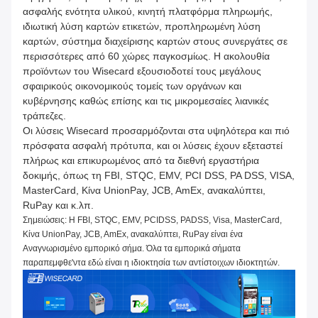
ασφαλής ενότητα υλικού, κινητή πλατφόρμα πληρωμής,
ιδιωτική λύση καρτών ετικετών, προπληρωμένη λύση
καρτών, σύστημα διαχείρισης καρτών στους συνεργάτες σε
περισσότερες από 60 χώρες παγκοσμίως. Η ακολουθία
προϊόντων του Wisecard εξουσιοδοτεί τους μεγάλους
σφαιρικούς οικονομικούς τομείς των οργάνων και
κυβέρνησης καθώς επίσης και τις μικρομεσαίες λιανικές
τράπεζες.
Οι λύσεις Wisecard προσαρμόζονται στα υψηλότερα και πιό
πρόσφατα ασφαλή πρότυπα, και οι λύσεις έχουν εξεταστεί
πλήρως και επικυρωμένος από τα διεθνή εργαστήρια
δοκιμής, όπως τη FBI, STQC, EMV, PCI DSS, PA DSS, VISA,
MasterCard, Κίνα UnionPay, JCB, AmEx, ανακαλύπτει,
RuPay και κ.λπ.
Σημειώσεις: Η FBI, STQC, EMV, PCIDSS, PADSS, Visa, MasterCard,
Κίνα UnionPay, JCB, AmEx, ανακαλύπτει, RuPay είναι ένα
Αναγνωρισμένο εμπορικό σήμα. Όλα τα εμπορικά σήματα
παραπεμφθε'ντα εδώ είναι η ιδιοκτησία των αντίστοιχων ιδιοκτητών.