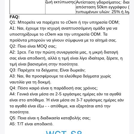
ζωή εκτύπωσης
Αντίσταση γδαρσίματος: διακι
απόσταση 50km εγγράφου (αν
τυπωμένων υλών: 25% ή λιγότ
FAQ:
Q1: Μπορείτε να παρέχετε το cOem ή την υπηρεσία ODM;
Α1: Ναι, έχουμε την ισχυρή αναπτυσσόμενη ομάδα για να
υποστηρίξουμε το cOem και την υπηρεσία ODM. Τα
προϊόντα μπορούν να γίνουν σύμφωνα με το αίτημά σας.
Q2: Ποιο είναι MOQ σας;
A2: 1pcs. Για την πρώτη συνεργασία μας, η μικρή διαταγή
σας είναι αποδεκτή, αλλά η τιμή είναι λίγο ιδιαίτερα, ξέρετε, η
τιμή είναι βασισμένη στην ποσότητα.
Q3: Παρέχετε τα δείγματα; Είναι δωρεάν;
A3: Ναι, θα προσφέρουμε τα ελεύθερα δείγματα χωρίς
ναυτιλία για τη δοκιμή.
Q4: Πόσο καιρό είναι η παράδοσή σας χρόνος;
A4: Γενικά είναι μέσα σε 2-5 εργάσιμες ημέρες εάν τα αγαθά
είναι στο απόθεμα. Ή είναι μέσα σε 3-7 εργάσιμες ημέρες εάν
τα αγαθά είναι έξω - - απόθεμα, και εξαρτάται από την
ποσότητα.
Q5: Ποια είναι η διαδικασία καταβολής σας;
A5: T/T είναι αποδεκτό.