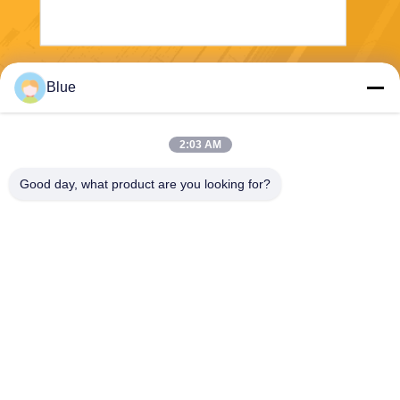
Στείλε
Blue
2:03 AM
Good day, what product are you looking for?
Wisecard Technology Co., Ltd.
blueliu@wisecardtech.com
+86-755-86007346
B1303, κτήριο τεχνολογίας C
huangyi, Gaoxin Γ. 1$ο Ave,
Nanshan, Shenzhen, Guang
dong, 518057, Κίνα