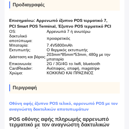
Προδιαγραφές
Επισημαίνω:
Αρρενωπό έξυπνο POS τερματικό 7
,
PCI Smart POS Terminal
,
Έξυπνο POS τερματικό PCI
OS:
Αρρενωπά 7 ή ανωτέρω
δακτυλικό
προαιρετικός
αποτύπωμα:
Μπαταρία:
7.4V5800mAh
Εκτυπωτής:
Ο θερμικός εκτυπωτής
203mm*85mm*53mm, 480g με την
Διάσταση και βάρος:
μπαταρία
Επικοινωνία:
2G / 3G/4G το /wifi, bluetooth
CardReader:
Ανέπαφος, επαφή, magstripe
Χρώμα:
ΚΟΚΚΙΝΟ ΚΑΙ ΠΡΑΣΙΝΟΣ
Περιγραφή
Οθόνη αφής έξυπνο POS τελικό, αρρενωπό POS με τον
αναγνώστη δακτυλικών αποτυπωμάτων
POS οθόνης αφής πληρωμής αρρενωπό
τερματικό με τον αναγνώστη δακτυλικών