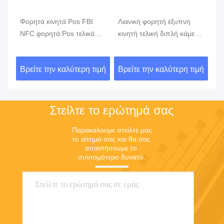
Φορητά κινητά Pos FBI
Λιανική φορητή έξυπνη
Δι
ην
NFC φορητά Pos τελικά
κινητή τελική διπλή κάμερα
κα
συστήματα ΑΚΡΏΝ GPRS
πληρωμής
α
5800mAh
κώ
ιμή
Βρείτε την καλύτερη τιμή
Βρείτε την καλύτερη τιμή
Βρ
Στείλτε το ερώτημά σας
Παρακαλούμε στείλτε μας 
το αίτημά σας και θα σας 
απαντήσουμε το 
συντομότερο δυνατό.