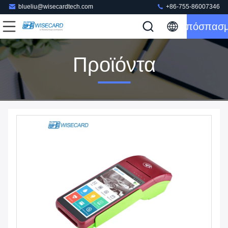
blueliu@wisecardtech.com
+86-755-86007346
Απόσπασ
Προϊόντα