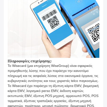
Πληροφορίες επιχείρησης:
Το Wisecard (μια επιχείρηση WiseGroup) είναι σφαιρικός
προμηθευτής λύσης που έχει παράσχει την καινοτόμο
πληρωμή και τις ασφαλείς λύσεις στα οικονομικά όργανα, τις
κυβερνητικές οντότητες και τους χειριστές telco παγκοσμίως.
Το Wisecard έχει παράσχει τη έξυπνη κάρτα EMV, βιομετρική
κάρτα EMV, λογισμικό perso EMV, έκδοση καρτών,
εκτυπωτές EMV, έξυπνη POS μηχανή, αρρενωπό POS, POS
τερματικά, έξυπνες τραπεζικές εργασίες, έξυπνη μηχανή
αφηγητών, περίπτερο, μηχανή πώλησης, βιομετρικό POS,