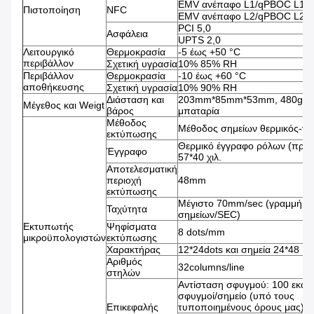
EMV ανέπαφο L1/qPBOC L1
Πιστοποίηση
NFC
EMV ανέπαφο L2/qPBOC L2
PCI 5,0
Ασφάλεια
UPTS 2,0
Λειτουργικό
Θερμοκρασία
-5 έως +50 °C
περιβάλλον
Σχετική υγρασία
10% 85% RH
Περιβάλλον
Θερμοκρασία
-10 έως +60 °C
αποθήκευσης
Σχετική υγρασία
10% 90% RH
Διάσταση και
203mm*85mm*53mm, 480g με
Μέγεθος και Weigt
βάρος
μπαταρία
Μέθοδος
Μέθοδος σημείων θερμικός-γ
εκτύπωσης
Θερμικό έγγραφο ρόλων (πρό
Έγγραφο
57*40 χιλ.
Αποτελεσματική
περιοχή
48mm
εκτύπωσης
Μέγιστο 70mm/sec (γραμμή 4
Ταχύτητα
σημείων/SEC)
Εκτυπωτής
Ψηφίσματα
8 dots/mm
μικροϋπολογιστών
εκτύπωσης
Χαρακτήρας
12*24dots και σημεία 24*48
Αριθμός
32columns/line
στηλών
Αντίσταση σφυγμού: 100 εκατ
σφυγμοί/σημείο (υπό τους
Επικεφαλής
τυποποιημένους όρους μας)