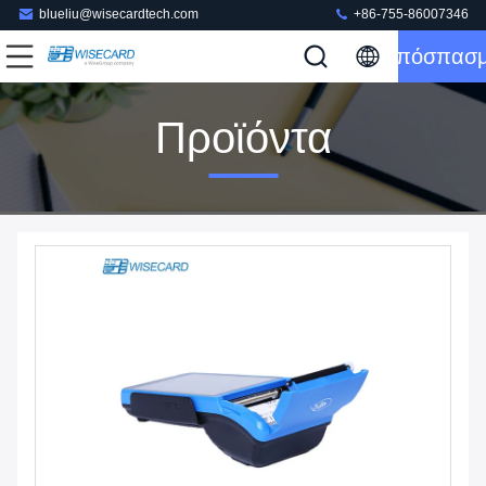
blueliu@wisecardtech.com
+86-755-86007346
Απόσπασ
Προϊόντα