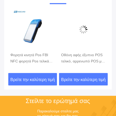
Φορητά κινητά Pos FBI
Οθόνη αφής έξυπνο POS
Λι
ην
NFC φορητά Pos τελικά
τελικό, αρρενωπό POS με
κι
συστήματα ΑΚΡΏΝ GPRS
τον αναγνώστη δακτυλικών
π
5800mAh
αποτυπωμάτων
ιμή
Βρείτε την καλύτερη τιμή
Βρείτε την καλύτερη τιμή
Βρ
Στείλτε το ερώτημά σας
Παρακαλούμε στείλτε μας 
το αίτημά σας και θα σας 