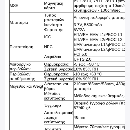
ISO 7810, 7811, 7813 Τριπλή 
Μαγνητική
MSR
αμφίδρομη ταχύτητα 10cm/sec
κάρτα
κτυπημάτων - 100cm/sec.
Τύπος
Λι-ιονική πολυμερής μπαταρία
μπαταριών
Μπαταρία
Ικανότητα
3.7V, 5800mAh
Φορτιστής
5V/2A
ΕΠΑΦΉ EMV L1/PBCO L1
ICC
ΕΠΑΦΉ EMV L2/PBOC L2
EMV ανέπαφο L1/qPBOC L1
Πιστοποίηση
NFC
EMV ανέπαφο L2/qPBOC L2
PCI 5,0
Ασφάλεια
UPTS 2,0
Λειτουργικό
Θερμοκρασία
-5 έως +50 °C
περιβάλλον
Σχετική υγρασία
10% 85% RH
Περιβάλλον
Θερμοκρασία
-10 έως +60 °C
αποθήκευσης
Σχετική υγρασία
10% 90% RH
Διάσταση και
210mm*85mm*53mm, 480g με
Μέγεθος και Weigt
βάρος
μπαταρία
Μέθοδος
Μέθοδος σημείων θερμικός-γ
εκτύπωσης
Θερμικό έγγραφο ρόλων (πρό
Έγγραφο
57*40 χιλ.
Αποτελεσματική
περιοχή
48mm
εκτύπωσης
Μέγιστο 70mm/sec (γραμμή 4
Ταχύτητα