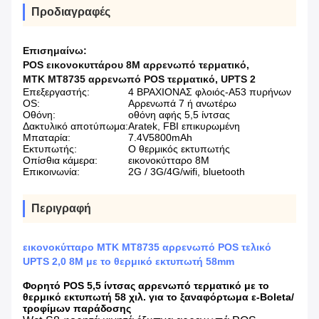
Προδιαγραφές
Επισημαίνω:
POS εικονοκυττάρου 8M αρρενωπό τερματικό
,
MTK MT8735 αρρενωπό POS τερματικό
,
UPTS 2
Επεξεργαστής:
4 ΒΡΑΧΙΟΝΑΣ φλοιός-A53 πυρήνων
OS:
Αρρενωπά 7 ή ανωτέρω
Οθόνη:
οθόνη αφής 5,5 ίντσας
Δακτυλικό αποτύπωμα:
Aratek, FBI επικυρωμένη
Μπαταρία:
7.4V5800mAh
Εκτυπωτής:
Ο θερμικός εκτυπωτής
Οπίσθια κάμερα:
εικονοκύτταρο 8M
Επικοινωνία:
2G / 3G/4G/wifi, bluetooth
Περιγραφή
εικονοκύτταρο MTK MT8735 αρρενωπό POS τελικό
UPTS 2,0 8M με το θερμικό εκτυπωτή 58mm
Φορητό POS 5,5 ίντσας αρρενωπό τερματικό με το
θερμικό εκτυπωτή 58 χιλ. για το ξαναφόρτωμα ε-Boleta/
τροφίμων παράδοσης