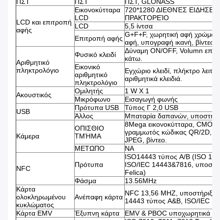
ΠΣΤ
ΠΣΤ
ΠΣΤ, GLONASS
Εικονοκύτταρα
720*1280 ΔΙΕΘΝΈΣ ΕΙΔΗΣΕ
LCD
ΠΡΑΚΤΟΡΕΊΟ
LCD και επιτροπή
LCD
5,5 ίντσα
αφής
G+F+F, χωρητική αφή χρώματ
Επιτροπή αφής
αφή, υπογραφή ικανή, βίντεο ι
Δύναμη ON/OFF, Volumn επάν
Φυσικό κλειδί
κάτω.
Αριθμητικό
Εικονικό
πληκτρολόγιο
Εγχώριο κλειδί, πλήκτρο λειτου
αριθμητικό
αριθμητικά κλειδιά.
πληκτρολόγιο
Ομιλητής
1 W Χ 1
Ακουστικός
Μικρόφωνο
Εισαγωγή φωνής
Πρότυπα USB
Τύπος Γ 2,0 USB
USB
Άλλος
Μπαταρία δαπανών, υποστήρ
8Mega εικονοκύτταρα, CMOS, 
ΟΠΙΣΘΙΟ
γραμμωτός κώδικας QR/2D, ει
Κάμερα
ΤΜΉΜΑ
JPEG, βίντεο.
ΜΕΤΩΠΟ
NA
ISO14443 τύπος A/B (ISO 18
Πρότυπα
ISO/IEC 14443&7816, υποστήρ
NFC
Felica)
Φάσμα
13.56MHz
Κάρτα
NFC 13,56 MHZ, υποστήριξη 
ολοκληρωμένου
Ανέπαφη κάρτα
14443 τύπος A&B, ISO/IEC 1
κυκλώματος
Κάρτα EMV
Έξυπνη κάρτα
EMV & PBOC υποχωρητικά