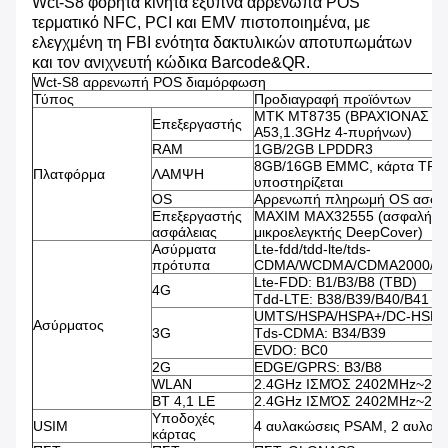
Wct-S8 φορητά κινητά έξυπνα αρρενωπά POS
τερματικό NFC, PCI και EMV πιστοποιημένα, με
ελεγχμένη τη FBI ενότητα δακτυλικών αποτυπωμάτων
και τον ανιχνευτή κώδικα Barcode&QR.
Wct-S8 αρρενωπή POS διαμόρφωση
Τύπος
Προδιαγραφή προϊόντων
MTK MT8735 (ΒΡΑΧΊΟΝΑΣ φλ
Επεξεργαστής
A53,1.3GHz 4-πυρήνων)
RAM
1GB/2GB LPDDR3
8GB/16GB EMMC, κάρτα TF 
Πλατφόρμα
ΛΑΜΨΗ
υποστηρίζεται
OS
Αρρενωπή πληρωμή OS ασφάλ
Επεξεργαστής
MAXIM MAX32555 (ασφαλής
ασφάλειας
μικροελεγκτής DeepCover)
Ασύρματα
Lte-fdd/tdd-lte/tds-
πρότυπα
CDMA/WCDMA/CDMA2000/E
Lte-FDD: B1/B3/B8 (TBD)
4G
Tdd-LTE: B38/B39/B40/B41
UMTS/HSPA/HSPA+/DC-HSPA+
Ασύρματος
3G
Tds-CDMA: B34/B39
EVDO: BC0
2G
EDGE/GPRS: B3/B8
WLAN
2.4GHz ΙΣΜΌΣ 2402MHz~24
BT 4,1 LE
2.4GHz ΙΣΜΌΣ 2402MHz~24
Υποδοχές
USIM
4 αυλακώσεις PSAM, 2 αυλακ
κάρτας