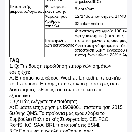
σημείων/SEC)
Εκτυπωτής
Ψηφίσματα
8 dots/mm
μικροϋπολογιστών
εκτύπωσης
Χαρακτήρας
12*24dots και σημεία 24*48
Αριθμός
32columns/line
στηλών
Αντίσταση σφυγμού: 100 εκατ
σφυγμοί/σημείο (υπό τους
Επικεφαλής
τυποποιημένους όρους μας)
ζωή εκτύπωσης
Αντίσταση γδαρσίματος: διακι
απόσταση 50km εγγράφου (αν
τυπωμένων υλών: 25% ή λιγότ
FAQ
1.
Q: Τι είδους η προώθηση εμπορικών σημάτων
εσείς έχει;
Α: Επίσημοι ιστοχώρος, Wechat, Linkedin, πειραχτήρι
και Facebook. Επίσης, υπάρχουν περισσότερες από
δέκα ετήσιες εκθέσεις στο εσωτερικό και στο
εξωτερικό.
Q: Πώς ελέγχετε την ποιότητα;
2.
Α: Είμαστε επιχείρηση με ISO9001: πιστοποίηση 2015
διεθνής QMS. Τα προϊόντα μας έχουν λάβει το
Συμβούλιο Πολιτιστικής Συνεργασίας, CE, FCC,
RoHS, KC, SAA, BRI, πιστοποιήσεις BSMI.
3.Q: Ποια είναι η εντολή προϊόντων σας;