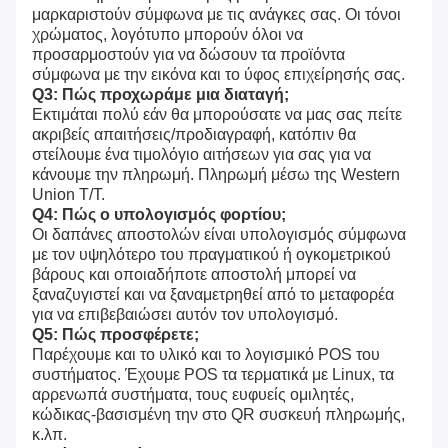
μαρκαριστούν σύμφωνα με τις ανάγκες σας. Οι τόνοι 
χρώματος, λογότυπο μπορούν όλοι να 
προσαρμοστούν για να δώσουν τα προϊόντα 
σύμφωνα με την εικόνα και το ύφος επιχείρησής σας.
Q3: Πώς προχωράμε μια διαταγή;
Εκτιμάται πολύ εάν θα μπορούσατε να μας σας πείτε 
ακριβείς απαιτήσεις/προδιαγραφή, κατόπιν θα 
στείλουμε ένα τιμολόγιο αιτήσεων για σας για να 
κάνουμε την πληρωμή. Πληρωμή μέσω της Western 
Union T/T.
Q4: Πώς ο υπολογισμός φορτίου;
Οι δαπάνες αποστολών είναι υπολογισμός σύμφωνα 
με τον υψηλότερο του πραγματικού ή ογκομετρικού 
βάρους και οποιαδήποτε αποστολή μπορεί να 
ξαναζυγιστεί και να ξαναμετρηθεί από το μεταφορέα 
για να επιβεβαιώσει αυτόν τον υπολογισμό.
Q5: Πώς προσφέρετε;
Παρέχουμε και το υλικό και το λογισμικό POS του 
συστήματος. Έχουμε POS τα τερματικά με Linux, τα 
αρρενωπά συστήματα, τους ευφυείς ομιλητές, 
κώδικας-βασισμένη την στο QR συσκευή πληρωμής, 
κ.λπ.