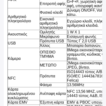
G+F+F, χωρητική αφή 
Επιτροπή αφής
αφή, υπογραφή ικανή, β
Δύναμη ON/OFF, Volu
Φυσικό κλειδί
κάτω.
Αριθμητικό
Εικονικό
πληκτρολόγιο
Εγχώριο κλειδί, πλήκτρ
αριθμητικό
αριθμητικά κλειδιά.
πληκτρολόγιο
Ομιλητής
1 W Χ 1
Ακουστικός
Μικρόφωνο
Εισαγωγή φωνής
Πρότυπα USB
Τύπος Γ 2,0 USB
USB
Άλλος
Μπαταρία δαπανών, υ
8Mega εικονοκύτταρα,
ΟΠΙΣΘΙΟ
γραμμωτός κώδικας QR
ΤΜΉΜΑ
Κάμερα
βίντεο.
2Mega εικονοκύτταρα,
ΜΕΤΩΠΟ
JPEG, βίντεο.
ISO14443 τύπος A/B (
Πρότυπα
ISO/IEC 14443&7816, 
NFC
Felica)
Φάσμα
13.56MHz
Κάρτα
NFC 13,56 MHZ, υποστ
ολοκληρωμένου
Ανέπαφη κάρτα
14443 τύπος A&B, IS
κυκλώματος
Κάρτα EMV
Έξυπνη κάρτα
EMV & PBOC υποχωρη