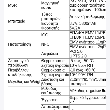
ISO 7810, 7811, 7813 
Μαγνητική
MSR
αμφίδρομη ταχύτητα 1
κάρτα
κτυπημάτων - 100cm/s
Τύπος
Λι-ιονική πολυμερής μ
μπαταριών
Μπαταρία
Ικανότητα
3.7V, 5800mAh
Φορτιστής
5V/2A
ΕΠΑΦΉ EMV L1/PBCO
ICC
ΕΠΑΦΉ EMV L2/PBOC
EMV ανέπαφο L1/qPB
Πιστοποίηση
NFC
EMV ανέπαφο L2/qPB
PCI 5,0
Ασφάλεια
UPTS 2,0
Λειτουργικό
Θερμοκρασία
-5 έως +50 °C
περιβάλλον
Σχετική υγρασία
10% 85% RH
Περιβάλλον
Θερμοκρασία
-10 έως +60 °C
αποθήκευσης
Σχετική υγρασία
10% 90% RH
Διάσταση και
210mm*85mm*53mm, 4
Μέγεθος και Weigt
βάρος
μπαταρία
Μέθοδος
Μέθοδος σημείων θερ
εκτύπωσης
Θερμικό έγγραφο ρόλω
Έγγραφο
χιλ.
Αποτελεσματική