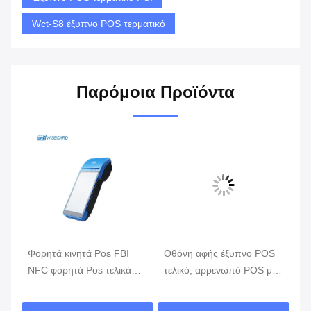
Wct-S8 έξυπνο POS τερματικό
Παρόμοια Προϊόντα
Φορητά κινητά Pos FBI
Οθόνη αφής έξυπνο POS
Λι
ην
NFC φορητά Pos τελικά
τελικό, αρρενωπό POS με
κι
συστήματα ΑΚΡΏΝ GPRS
τον αναγνώστη δακτυλικών
π
5800mAh
αποτυπωμάτων