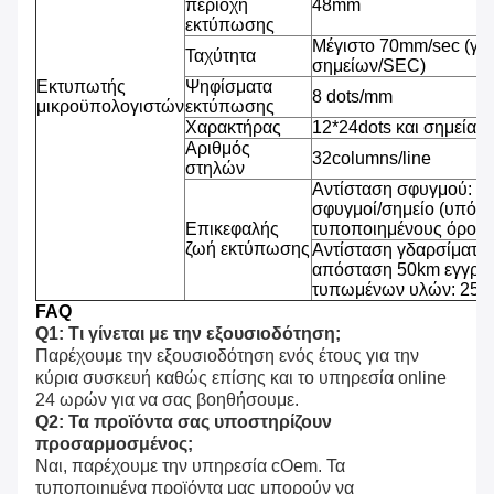
περιοχή
48mm
εκτύπωσης
Μέγιστο 70mm/sec (γρ
Ταχύτητα
σημείων/SEC)
Εκτυπωτής
Ψηφίσματα
8 dots/mm
μικροϋπολογιστών
εκτύπωσης
Χαρακτήρας
12*24dots και σημεία 2
Αριθμός
32columns/line
στηλών
Αντίσταση σφυγμού: 1
σφυγμοί/σημείο (υπό τ
Επικεφαλής
τυποποιημένους όρους
ζωή εκτύπωσης
Αντίσταση γδαρσίματος
απόσταση 50km εγγράφ
τυπωμένων υλών: 25% 
FAQ
Q1: Τι γίνεται με την εξουσιοδότηση;
Παρέχουμε την εξουσιοδότηση ενός έτους για την 
κύρια συσκευή καθώς επίσης και το υπηρεσία online 
24 ωρών για να σας βοηθήσουμε.
Q2: Τα προϊόντα σας υποστηρίζουν 
προσαρμοσμένος;
Ναι, παρέχουμε την υπηρεσία cOem. Τα 
τυποποιημένα προϊόντα μας μπορούν να 