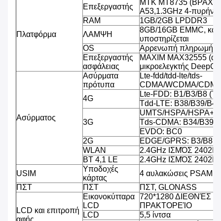
MTK MT8735 (ΒΡΑΧΊΟ
Επεξεργαστής
A53,1.3GHz 4-πυρήνω
RAM
1GB/2GB LPDDR3
8GB/16GB EMMC, κάρ
Πλατφόρμα
ΛΑΜΨΗ
υποστηρίζεται
OS
Αρρενωπή πληρωμή OS
Επεξεργαστής
MAXIM MAX32555 (ασ
ασφάλειας
μικροελεγκτής DeepCo
Ασύρματα
Lte-fdd/tdd-lte/tds-
πρότυπα
CDMA/WCDMA/CDMA
Lte-FDD: B1/B3/B8 (T
4G
Tdd-LTE: B38/B39/B40
UMTS/HSPA/HSPA+/D
Ασύρματος
3G
Tds-CDMA: B34/B39
EVDO: BC0
2G
EDGE/GPRS: B3/B8
WLAN
2.4GHz ΙΣΜΌΣ 2402
BT 4,1 LE
2.4GHz ΙΣΜΌΣ 2402
Υποδοχές
USIM
4 αυλακώσεις PSAM, 2
κάρτας
ΠΣΤ
ΠΣΤ
ΠΣΤ, GLONASS
Εικονοκύτταρα
720*1280 ΔΙΕΘΝΈΣ 
LCD
ΠΡΑΚΤΟΡΕΊΟ
LCD και επιτροπή
LCD
5,5 ίντσα
αφής