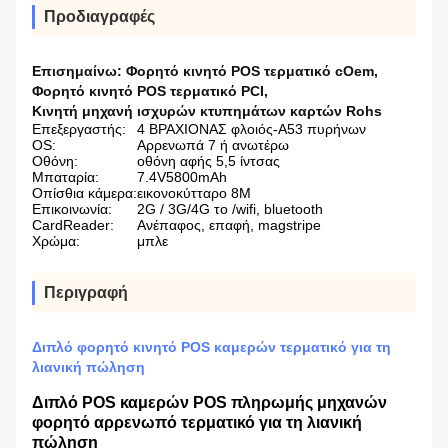
Προδιαγραφές
Επισημαίνω:
Φορητό κινητό POS τερματικό cOem
,
Φορητό κινητό POS τερματικό PCI
,
Κινητή μηχανή ισχυρών κτυπημάτων καρτών Rohs
Επεξεργαστής:
4 ΒΡΑΧΙΟΝΑΣ φλοιός-A53 πυρήνων
OS:
Αρρενωπά 7 ή ανωτέρω
Οθόνη:
οθόνη αφής 5,5 ίντσας
Μπαταρία:
7.4V5800mAh
Οπίσθια κάμερα:
εικονοκύτταρο 8M
Επικοινωνία:
2G / 3G/4G το /wifi, bluetooth
CardReader:
Ανέπαφος, επαφή, magstripe
Χρώμα:
μπλε
Περιγραφή
Διπλό φορητό κινητό POS καμερών τερματικό για τη
λιανική πώληση
Διπλό POS καμερών POS πληρωμής μηχανών
φορητό αρρενωπό τερματικό για τη λιανική
πώληση