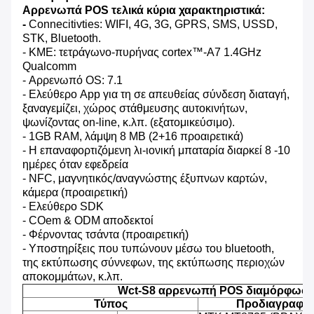
Αρρενωπά POS τελικά κύρια χαρακτηριστικά:
-
Connecitivties: WIFI, 4G, 3G, GPRS, SMS, USSD,
STK, Bluetooth.
- ΚΜΕ: τετράγωνο-πυρήνας cortex™-A7 1.4GHz
Qualcomm
- Αρρενωπό OS: 7.1
- Ελεύθερο App για τη σε απευθείας σύνδεση διαταγή,
ξαναγεμίζει, χώρος στάθμευσης αυτοκινήτων,
ψωνίζοντας on-line, κ.λπ. (εξατομικεύσιμο).
- 1GB RAM, λάμψη 8 ΜΒ (2+16 προαιρετικά)
- Η επαναφορτιζόμενη λι-ιονική μπαταρία διαρκεί 8 -10
ημέρες όταν εφεδρεία
- NFC, μαγνητικός/αναγνώστης έξυπνων καρτών,
κάμερα (προαιρετική)
- Ελεύθερο SDK
- COem & ODM αποδεκτοί
- Φέρνοντας τσάντα (προαιρετική)
- Υποστηρίξεις που τυπώνουν μέσω του bluetooth,
της εκτύπωσης σύννεφων, της εκτύπωσης περιοχών
αποκομμάτων, κ.λπ.
Wct-S8 αρρενωπή POS διαμόρφωσ
Τύπος
Προδιαγραφή