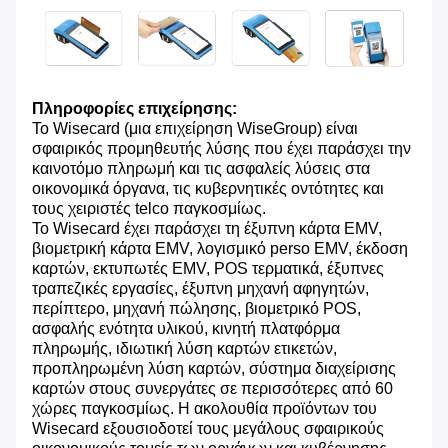
Πληροφορίες επιχείρησης:
Το Wisecard (μια επιχείρηση WiseGroup) είναι
σφαιρικός προμηθευτής λύσης που έχει παράσχει την
καινοτόμο πληρωμή και τις ασφαλείς λύσεις στα
οικονομικά όργανα, τις κυβερνητικές οντότητες και
τους χειριστές telco παγκοσμίως.
Το Wisecard έχει παράσχει τη έξυπνη κάρτα EMV,
βιομετρική κάρτα EMV, λογισμικό perso EMV, έκδοση
καρτών, εκτυπωτές EMV, POS τερματικά, έξυπνες
τραπεζικές εργασίες, έξυπνη μηχανή αφηγητών,
περίπτερο, μηχανή πώλησης, βιομετρικό POS,
ασφαλής ενότητα υλικού, κινητή πλατφόρμα
πληρωμής, ιδιωτική λύση καρτών ετικετών,
προπληρωμένη λύση καρτών, σύστημα διαχείρισης
καρτών στους συνεργάτες σε περισσότερες από 60
χώρες παγκοσμίως. Η ακολουθία προϊόντων του
Wisecard εξουσιοδοτεί τους μεγάλους σφαιρικούς