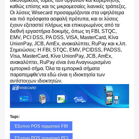
οικονομικούς τομείς των οργάνων και κυβέρνησης
καθώς επίσης και τις μικρομεσαίες λιανικές τράπεζες.
Οι λύσεις Wisecard προσαρμόζονται στα υψηλότερα
και πιό πρόσφατα ασφαλή πρότυπα, και οι λύσεις
έχουν εξεταστεί πλήρως και επικυρωμένος από τα
διεθνή εργαστήρια δοκιμής, όπως τη FBI, STQC,
EMV, PCI DSS, PA DSS, VISA, MasterCard, Κίνα
UnionPay, JCB, AmEx, ανακαλύπτει, RuPay και κ.λπ.
Σημειώσεις: Η FBI, STQC, EMV, PCIDSS, PADSS,
Visa, MasterCard, Κίνα UnionPay, JCB, AmEx,
ανακαλύπτει, RuPay είναι ένα Αναγνωρισμένο
εμπορικό σήμα. Όλα τα εμπορικά σήματα
παραπεμφθε'ντα εδώ είναι η ιδιοκτησία των
αντίστοιχων ιδιοκτητών.
Tags:
Έξυπνο POS τερματικό FBI
Έξυπνο POS τερματικό PCI