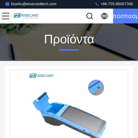
blueliu@wisecardtech.com
+86-755-86007346
Απόσπασ
Προϊόντα