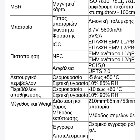
ISO 7810, 7811, 7813 
Μαγνητική
MSR
αμφίδρομη ταχύτητα 1
κάρτα
κτυπημάτων - 100cm/s
Τύπος
Λι-ιονική πολυμερής μ
μπαταριών
Μπαταρία
Ικανότητα
3.7V, 5800mAh
Φορτιστής
5V/2A
ΕΠΑΦΉ EMV L1/PBCO
ICC
ΕΠΑΦΉ EMV L2/PBOC
EMV ανέπαφο L1/qPB
Πιστοποίηση
NFC
EMV ανέπαφο L2/qPB
PCI 5,0
Ασφάλεια
UPTS 2,0
Λειτουργικό
Θερμοκρασία
-5 έως +50 °C
περιβάλλον
Σχετική υγρασία
10% 85% RH
Περιβάλλον
Θερμοκρασία
-10 έως +60 °C
αποθήκευσης
Σχετική υγρασία
10% 90% RH
Διάσταση και
210mm*85mm*53mm, 4
Μέγεθος και Weigt
βάρος
μπαταρία
Μέθοδος
Μέθοδος σημείων θερ
εκτύπωσης
Θερμικό έγγραφο ρόλω
Έγγραφο
χιλ.
Αποτελεσματική