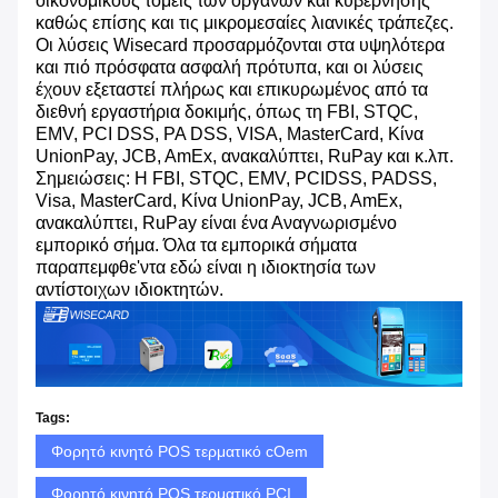
οικονομικούς τομείς των οργάνων και κυβέρνησης
καθώς επίσης και τις μικρομεσαίες λιανικές τράπεζες.
Οι λύσεις Wisecard προσαρμόζονται στα υψηλότερα
και πιό πρόσφατα ασφαλή πρότυπα, και οι λύσεις
έχουν εξεταστεί πλήρως και επικυρωμένος από τα
διεθνή εργαστήρια δοκιμής, όπως τη FBI, STQC,
EMV, PCI DSS, PA DSS, VISA, MasterCard, Κίνα
UnionPay, JCB, AmEx, ανακαλύπτει, RuPay και κ.λπ.
Σημειώσεις: Η FBI, STQC, EMV, PCIDSS, PADSS,
Visa, MasterCard, Κίνα UnionPay, JCB, AmEx,
ανακαλύπτει, RuPay είναι ένα Αναγνωρισμένο
εμπορικό σήμα. Όλα τα εμπορικά σήματα
παραπεμφθε'ντα εδώ είναι η ιδιοκτησία των
αντίστοιχων ιδιοκτητών.
Tags:
Φορητό κινητό POS τερματικό cOem
Φορητό κινητό POS τερματικό PCI