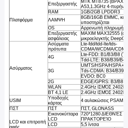
MTK MT8735 (ΒΡΑΧΊΟ
Επεξεργαστής
A53,1.3GHz 4-πυρήνω
RAM
1GB/2GB LPDDR3
8GB/16GB EMMC, κάρ
Πλατφόρμα
ΛΑΜΨΗ
υποστηρίζεται
OS
Αρρενωπή πληρωμή OS
Επεξεργαστής
MAXIM MAX32555 (ασ
ασφάλειας
μικροελεγκτής DeepCo
Ασύρματα
Lte-fdd/tdd-lte/tds-
πρότυπα
CDMA/WCDMA/CDMA
Lte-FDD: B1/B3/B8 (T
4G
Tdd-LTE: B38/B39/B40
UMTS/HSPA/HSPA+/D
Ασύρματος
3G
Tds-CDMA: B34/B39
EVDO: BC0
2G
EDGE/GPRS: B3/B8
WLAN
2.4GHz ΙΣΜΌΣ 2402
BT 4,1 LE
2.4GHz ΙΣΜΌΣ 2402
Υποδοχές
USIM
4 αυλακώσεις PSAM, 2
κάρτας
ΠΣΤ
ΠΣΤ
ΠΣΤ, GLONASS
Εικονοκύτταρα
720*1280 ΔΙΕΘΝΈΣ 
LCD
ΠΡΑΚΤΟΡΕΊΟ
LCD και επιτροπή
LCD
5,5 ίντσα
αφής