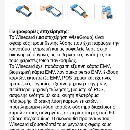
Πληροφορίες επιχείρησης:
Το Wisecard (μια επιχείρηση WiseGroup) είναι
σφαιρικός προμηθευτής λύσης που έχει παράσχει την
καινοτόμο πληρωμή και τις ασφαλείς λύσεις στα
οικονομικά όργανα, τις κυβερνητικές οντότητες και
τους χειριστές telco παγκοσμίως.
Το Wisecard έχει παράσχει τη έξυπνη κάρτα EMV,
βιομετρική κάρτα EMV, λογισμικό perso EMV, έκδοση
καρτών, εκτυπωτές EMV, POS τερματικά, έξυπνες
τραπεζικές εργασίες, έξυπνη μηχανή αφηγητών,
περίπτερο, μηχανή πώλησης, βιομετρικό POS,
ασφαλής ενότητα υλικού, κινητή πλατφόρμα
πληρωμής, ιδιωτική λύση καρτών ετικετών,
προπληρωμένη λύση καρτών, σύστημα διαχείρισης
καρτών στους συνεργάτες σε περισσότερες από 60
χώρες παγκοσμίως. Η ακολουθία προϊόντων του
Wisecard εξουσιοδοτεί τους μεγάλους σφαιρικούς