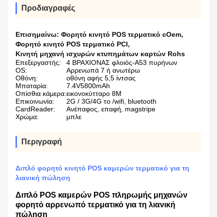
Προδιαγραφές
Επισημαίνω:
Φορητό κινητό POS τερματικό cOem
,
Φορητό κινητό POS τερματικό PCI
,
Κινητή μηχανή ισχυρών κτυπημάτων καρτών Rohs
Επεξεργαστής:
4 ΒΡΑΧΙΟΝΑΣ φλοιός-A53 πυρήνων
OS:
Αρρενωπά 7 ή ανωτέρω
Οθόνη:
οθόνη αφής 5,5 ίντσας
Μπαταρία:
7.4V5800mAh
Οπίσθια κάμερα:
εικονοκύτταρο 8M
Επικοινωνία:
2G / 3G/4G το /wifi, bluetooth
CardReader:
Ανέπαφος, επαφή, magstripe
Χρώμα:
μπλε
Περιγραφή
Διπλό φορητό κινητό POS καμερών τερματικό για τη
λιανική πώληση
Διπλό POS καμερών POS πληρωμής μηχανών
φορητό αρρενωπό τερματικό για τη λιανική
πώληση