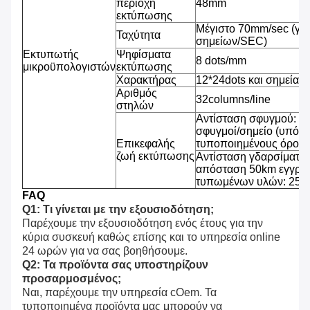
περιοχή
48mm
εκτύπωσης
Μέγιστο 70mm/sec (γρ
Ταχύτητα
σημείων/SEC)
Εκτυπωτής
Ψηφίσματα
8 dots/mm
μικροϋπολογιστών
εκτύπωσης
Χαρακτήρας
12*24dots και σημεία 2
Αριθμός
32columns/line
στηλών
Αντίσταση σφυγμού: 1
σφυγμοί/σημείο (υπό τ
Επικεφαλής
τυποποιημένους όρους
ζωή εκτύπωσης
Αντίσταση γδαρσίματος
απόσταση 50km εγγράφ
τυπωμένων υλών: 25% 
FAQ
Q1: Τι γίνεται με την εξουσιοδότηση;
Παρέχουμε την εξουσιοδότηση ενός έτους για την 
κύρια συσκευή καθώς επίσης και το υπηρεσία online 
24 ωρών για να σας βοηθήσουμε.
Q2: Τα προϊόντα σας υποστηρίζουν 
προσαρμοσμένος;
Ναι, παρέχουμε την υπηρεσία cOem. Τα 
τυποποιημένα προϊόντα μας μπορούν να 