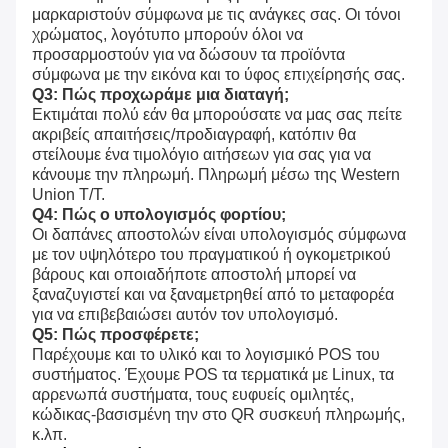
μαρκαριστούν σύμφωνα με τις ανάγκες σας. Οι τόνοι 
χρώματος, λογότυπο μπορούν όλοι να 
προσαρμοστούν για να δώσουν τα προϊόντα 
σύμφωνα με την εικόνα και το ύφος επιχείρησής σας.
Q3: Πώς προχωράμε μια διαταγή;
Εκτιμάται πολύ εάν θα μπορούσατε να μας σας πείτε 
ακριβείς απαιτήσεις/προδιαγραφή, κατόπιν θα 
στείλουμε ένα τιμολόγιο αιτήσεων για σας για να 
κάνουμε την πληρωμή. Πληρωμή μέσω της Western 
Union T/T.
Q4: Πώς ο υπολογισμός φορτίου;
Οι δαπάνες αποστολών είναι υπολογισμός σύμφωνα 
με τον υψηλότερο του πραγματικού ή ογκομετρικού 
βάρους και οποιαδήποτε αποστολή μπορεί να 
ξαναζυγιστεί και να ξαναμετρηθεί από το μεταφορέα 
για να επιβεβαιώσει αυτόν τον υπολογισμό.
Q5: Πώς προσφέρετε;
Παρέχουμε και το υλικό και το λογισμικό POS του 
συστήματος. Έχουμε POS τα τερματικά με Linux, τα 
αρρενωπά συστήματα, τους ευφυείς ομιλητές, 
κώδικας-βασισμένη την στο QR συσκευή πληρωμής, 
κ.λπ.