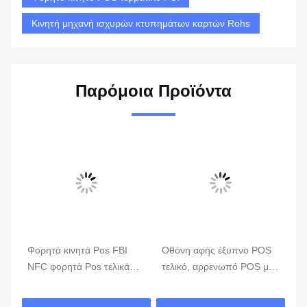
Κινητή μηχανή ισχυρών κτυπημάτων καρτών Rohs
Παρόμοια Προϊόντα
Φορητά κινητά Pos FBI
Οθόνη αφής έξυπνο POS
Λι
ην
NFC φορητά Pos τελικά
τελικό, αρρενωπό POS με
κι
συστήματα ΑΚΡΏΝ GPRS
τον αναγνώστη δακτυλικών
π
5800mAh
αποτυπωμάτων