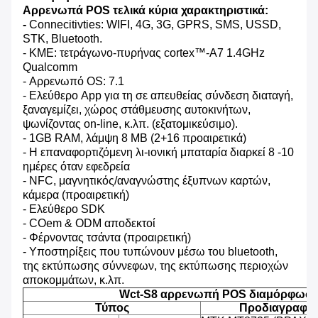
Αρρενωπά POS τελικά κύρια χαρακτηριστικά:
-
Connecitivties: WIFI, 4G, 3G, GPRS, SMS, USSD,
STK, Bluetooth.
- ΚΜΕ: τετράγωνο-πυρήνας cortex™-A7 1.4GHz
Qualcomm
- Αρρενωπό OS: 7.1
- Ελεύθερο App για τη σε απευθείας σύνδεση διαταγή,
ξαναγεμίζει, χώρος στάθμευσης αυτοκινήτων,
ψωνίζοντας on-line, κ.λπ. (εξατομικεύσιμο).
- 1GB RAM, λάμψη 8 ΜΒ (2+16 προαιρετικά)
- Η επαναφορτιζόμενη λι-ιονική μπαταρία διαρκεί 8 -10
ημέρες όταν εφεδρεία
- NFC, μαγνητικός/αναγνώστης έξυπνων καρτών,
κάμερα (προαιρετική)
- Ελεύθερο SDK
- COem & ODM αποδεκτοί
- Φέρνοντας τσάντα (προαιρετική)
- Υποστηρίξεις που τυπώνουν μέσω του bluetooth,
της εκτύπωσης σύννεφων, της εκτύπωσης περιοχών
αποκομμάτων, κ.λπ.
Wct-S8 αρρενωπή POS διαμόρφωσ
Τύπος
Προδιαγραφή