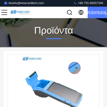
blueliu@wisecardtech.com
+86-755-86007346
Απόσπασ
Προϊόντα