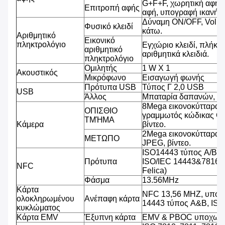
G+F+F, χωρητική αφή 
Επιτροπή αφής
αφή, υπογραφή ικανή, β
Δύναμη ON/OFF, Volu
Φυσικό κλειδί
κάτω.
Αριθμητικό
Εικονικό
πληκτρολόγιο
Εγχώριο κλειδί, πλήκτρ
αριθμητικό
αριθμητικά κλειδιά.
πληκτρολόγιο
Ομιλητής
1 W Χ 1
Ακουστικός
Μικρόφωνο
Εισαγωγή φωνής
Πρότυπα USB
Τύπος Γ 2,0 USB
USB
Άλλος
Μπαταρία δαπανών, υ
8Mega εικονοκύτταρα,
ΟΠΙΣΘΙΟ
γραμμωτός κώδικας QR
ΤΜΉΜΑ
Κάμερα
βίντεο.
2Mega εικονοκύτταρα,
ΜΕΤΩΠΟ
JPEG, βίντεο.
ISO14443 τύπος A/B (
Πρότυπα
ISO/IEC 14443&7816, 
NFC
Felica)
Φάσμα
13.56MHz
Κάρτα
NFC 13,56 MHZ, υποστ
ολοκληρωμένου
Ανέπαφη κάρτα
14443 τύπος A&B, IS
κυκλώματος
Κάρτα EMV
Έξυπνη κάρτα
EMV & PBOC υποχωρη