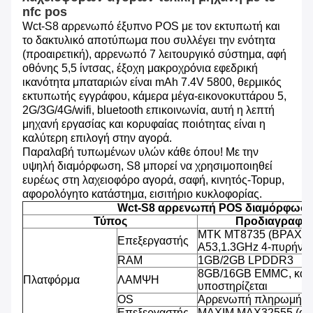
nfc pos
Wct-S8 αρρενωπό έξυπνο POS με τον εκτυπωτή και
το δακτυλικό αποτύπωμα που συλλέγει την ενότητα
(προαιρετική), αρρενωπό 7 λειτουργικό σύστημα, αφή
οθόνης 5,5 ίντσας, έξοχη μακροχρόνια εφεδρική
ικανότητα μπαταριών είναι mAh 7.4V 5800, θερμικός
εκτυπωτής εγγράφου, κάμερα μέγα-εικονοκυττάρου 5,
2G/3G/4G/wifi, bluetooth επικοινωνία, αυτή η λεπτή
μηχανή εργασίας και κορυφαίας ποιότητας είναι η
καλύτερη επιλογή στην αγορά.
Παραλαβή τυπωμένων υλών κάθε όπου! Με την
υψηλή διαμόρφωση, S8 μπορεί να χρησιμοποιηθεί
ευρέως στη λαχειοφόρο αγορά, σαφή, κινητός-Topup,
αφορολόγητο κατάστημα, εισιτήριο κυκλοφορίας.
Wct-S8 αρρενωπή POS διαμόρφωσ
Τύπος
Προδιαγραφή
MTK MT8735 (ΒΡΑΧΊΟ
Επεξεργαστής
A53,1.3GHz 4-πυρήνω
RAM
1GB/2GB LPDDR3
8GB/16GB EMMC, κάρ
Πλατφόρμα
ΛΑΜΨΗ
υποστηρίζεται
OS
Αρρενωπή πληρωμή OS
Επεξεργαστής
MAXIM MAX32555 (ασ