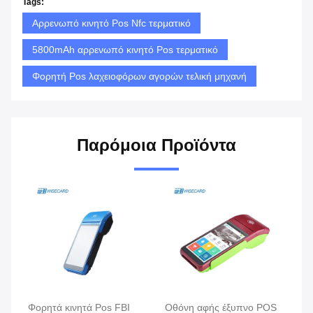
Tags:
Αρρενωπό κινητό Pos Nfc τερματικό
5800mAh αρρενωπό κινητό Pos τερματικό
Φορητή Pos λαχειοφόρων αγορών τελική μηχανή
Παρόμοια Προϊόντα
Φορητά κινητά Pos FBI
Οθόνη αφής έξυπνο POS
Λι