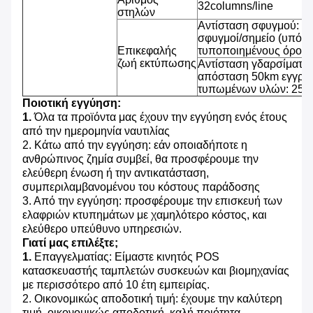
32columns/line
στηλών
Αντίσταση σφυγμού: 1
σφυγμοί/σημείο (υπό τ
Επικεφαλής
τυποποιημένους όρους
ζωή εκτύπωσης
Αντίσταση γδαρσίματος
απόσταση 50km εγγράφ
τυπωμένων υλών: 25% 
Ποιοτική εγγύηση:
1.
Όλα τα προϊόντα μας έχουν την εγγύηση ενός έτους
από την ημερομηνία ναυτιλίας
2. Κάτω από την εγγύηση: εάν οποιαδήποτε η
ανθρώπινος ζημία συμβεί, θα προσφέρουμε την
ελεύθερη ένωση ή την αντικατάσταση,
συμπεριλαμβανομένου του κόστους παράδοσης
3. Από την εγγύηση: προσφέρουμε την επισκευή των
ελαφριών κτυπημάτων με χαμηλότερο κόστος, και
ελεύθερο υπεύθυνο υπηρεσιών.
Γιατί μας επιλέξτε;
1.
Επαγγελματίας: Είμαστε κινητός POS
κατασκευαστής ταμπλετών συσκευών και βιομηχανίας
με περισσότερο από 10 έτη εμπειρίας.
2. Οικονομικώς αποδοτική τιμή: έχουμε την καλύτερη
τιμή, οικονομικώς αποδοτική, καλή ποιότητα.