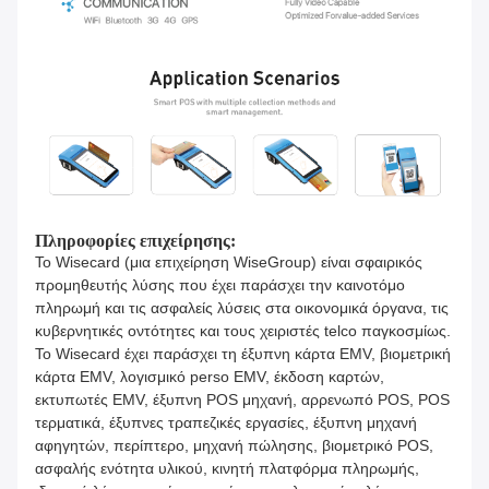
Πληροφορίες επιχείρησης:
Το Wisecard (μια επιχείρηση WiseGroup) είναι σφαιρικός
προμηθευτής λύσης που έχει παράσχει την καινοτόμο
πληρωμή και τις ασφαλείς λύσεις στα οικονομικά όργανα, τις
κυβερνητικές οντότητες και τους χειριστές telco παγκοσμίως.
Το Wisecard έχει παράσχει τη έξυπνη κάρτα EMV, βιομετρική
κάρτα EMV, λογισμικό perso EMV, έκδοση καρτών,
εκτυπωτές EMV, έξυπνη POS μηχανή, αρρενωπό POS, POS
τερματικά, έξυπνες τραπεζικές εργασίες, έξυπνη μηχανή
αφηγητών, περίπτερο, μηχανή πώλησης, βιομετρικό POS,
ασφαλής ενότητα υλικού, κινητή πλατφόρμα πληρωμής,