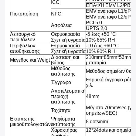
ICC
ΕΠΑΦΉ EMV L2/PBOC
EMV ανέπαφο L1/qPB
Πιστοποίηση
NFC
EMV ανέπαφο L2/qPB
PCI 5,0
Ασφάλεια
UPTS 2,0
Λειτουργικό
Θερμοκρασία
-5 έως +50 °C
περιβάλλον
Σχετική υγρασία
10% 85% RH
Περιβάλλον
Θερμοκρασία
-10 έως +60 °C
αποθήκευσης
Σχετική υγρασία
10% 90% RH
Διάσταση και
210mm*85mm*53mm, 4
Μέγεθος και Weigt
βάρος
μπαταρία
Μέθοδος
Μέθοδος σημείων θερ
εκτύπωσης
Θερμικό έγγραφο ρόλω
Έγγραφο
χιλ.
Αποτελεσματική
περιοχή
48mm
εκτύπωσης
Μέγιστο 70mm/sec (γρ
Ταχύτητα
σημείων/SEC)
Εκτυπωτής
Ψηφίσματα
8 dots/mm
μικροϋπολογιστών
εκτύπωσης
Χαρακτήρας
12*24dots και σημεία 2
Αριθμός