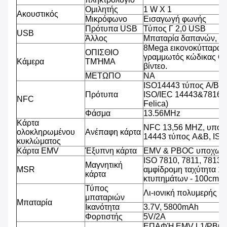
Ομιλητής
1 W Χ 1
Ακουστικός
Μικρόφωνο
Εισαγωγή φωνής
Πρότυπα USB
Τύπος Γ 2,0 USB
USB
Άλλος
Μπαταρία δαπανών, υ
8Mega εικονοκύτταρα,
ΟΠΙΣΘΙΟ
γραμμωτός κώδικας QR
Κάμερα
ΤΜΉΜΑ
βίντεο.
ΜΕΤΩΠΟ
NA
ISO14443 τύπος A/B (
Πρότυπα
ISO/IEC 14443&7816, 
NFC
Felica)
Φάσμα
13.56MHz
Κάρτα
NFC 13,56 MHZ, υποστ
ολοκληρωμένου
Ανέπαφη κάρτα
14443 τύπος A&B, IS
κυκλώματος
Κάρτα EMV
Έξυπνη κάρτα
EMV & PBOC υποχωρη
ISO 7810, 7811, 7813 
Μαγνητική
MSR
αμφίδρομη ταχύτητα 1
κάρτα
κτυπημάτων - 100cm/s
Τύπος
Λι-ιονική πολυμερής μ
μπαταριών
Μπαταρία
Ικανότητα
3.7V, 5800mAh
Φορτιστής
5V/2A
ΕΠΑΦΉ EMV L1/PBCO