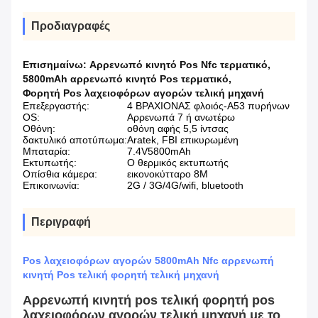
Προδιαγραφές
Επισημαίνω:
Αρρενωπό κινητό Pos Nfc τερματικό
,
5800mAh αρρενωπό κινητό Pos τερματικό
,
Φορητή Pos λαχειοφόρων αγορών τελική μηχανή
Επεξεργαστής:
4 ΒΡΑΧΙΟΝΑΣ φλοιός-A53 πυρήνων
OS:
Αρρενωπά 7 ή ανωτέρω
Οθόνη:
οθόνη αφής 5,5 ίντσας
δακτυλικό αποτύπωμα:
Aratek, FBI επικυρωμένη
Μπαταρία:
7.4V5800mAh
Εκτυπωτής:
Ο θερμικός εκτυπωτής
Οπίσθια κάμερα:
εικονοκύτταρο 8M
Επικοινωνία:
2G / 3G/4G/wifi, bluetooth
Περιγραφή
Pos λαχειοφόρων αγορών 5800mAh Nfc αρρενωπή
κινητή Pos τελική φορητή τελική μηχανή
Αρρενωπή κινητή pos τελική φορητή pos
λαχειοφόρων αγορών τελική μηχανή με το