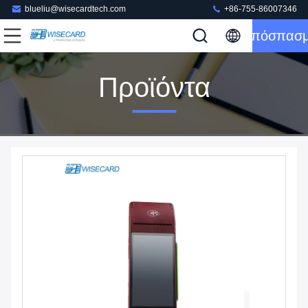
blueliu@wisecardtech.com
+86-755-86007346
Απόσπασ
Προϊόντα