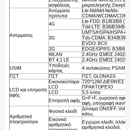
ασφάλειας
μικροελεγκτής DeepCo
Ασύρματα
Lte-fdd/tdd-lte/tds-
πρότυπα
CDMA/WCDMA/CDMA
Lte-FDD: B1/B3/B8 (T
4G
Tdd-LTE: B38/B39/B40
UMTS/HSPA/HSPA+/D
Ασύρματος
3G
Tds-CDMA: B34/B39
EVDO: BC0
2G
EDGE/GPRS: B3/B8
WLAN
2.4GHz ΙΣΜΌΣ 2402
BT 4,1 LE
2.4GHz ΙΣΜΌΣ 2402
Υποδοχές
USIM
4 αυλακώσεις PSAM, 2
κάρτας
ΠΣΤ
ΠΣΤ
ΠΣΤ, GLONASS
Εικονοκύτταρα
720*1280 ΔΙΕΘΝΈΣ 
LCD
ΠΡΑΚΤΟΡΕΊΟ
LCD και επιτροπή
LCD
5,5 ίντσα
αφής
G+F+F, χωρητική αφή 
Επιτροπή αφής
αφή, υπογραφή ικανή, β
Δύναμη ON/OFF, Volu
Φυσικό κλειδί
κάτω.
Αριθμητικό
Εικονικό
πληκτρολόγιο
Εγχώριο κλειδί, πλήκτρ
αριθμητικό
αριθμητικά κλειδιά.
πληκτρολόγιο