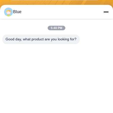
Στείλε
Blue
5:40 PM
Good day, what product are you looking for?
Wisecard Technology Co., Ltd.
blueliu@wisecardtech.com
+86-755-86007346
B1303, κτήριο τεχνολογίας C
huangyi, Gaoxin Γ. 1$ο Ave,
Nanshan, Shenzhen, Guang
dong, 518057, Κίνα