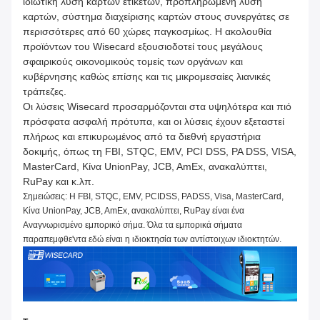
ιδιωτική λύση καρτών ετικετών, προπληρωμένη λύση
καρτών, σύστημα διαχείρισης καρτών στους συνεργάτες σε
περισσότερες από 60 χώρες παγκοσμίως. Η ακολουθία
προϊόντων του Wisecard εξουσιοδοτεί τους μεγάλους
σφαιρικούς οικονομικούς τομείς των οργάνων και
κυβέρνησης καθώς επίσης και τις μικρομεσαίες λιανικές
τράπεζες.
Οι λύσεις Wisecard προσαρμόζονται στα υψηλότερα και πιό
πρόσφατα ασφαλή πρότυπα, και οι λύσεις έχουν εξεταστεί
πλήρως και επικυρωμένος από τα διεθνή εργαστήρια
δοκιμής, όπως τη FBI, STQC, EMV, PCI DSS, PA DSS, VISA,
MasterCard, Κίνα UnionPay, JCB, AmEx, ανακαλύπτει,
RuPay και κ.λπ.
Σημειώσεις: Η FBI, STQC, EMV, PCIDSS, PADSS, Visa, MasterCard,
Κίνα UnionPay, JCB, AmEx, ανακαλύπτει, RuPay είναι ένα
Αναγνωρισμένο εμπορικό σήμα. Όλα τα εμπορικά σήματα
παραπεμφθε'ντα εδώ είναι η ιδιοκτησία των αντίστοιχων ιδιοκτητών.