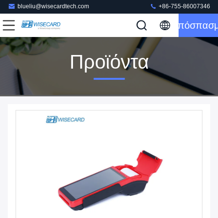
blueliu@wisecardtech.com
+86-755-86007346
Απόσπασ
Προϊόντα