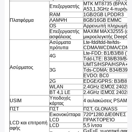
MTK MT8735 (ΒΡΑΧΊΟ
Επεξεργαστής
A53,1.3GHz 4-πυρήνω
RAM
1GB/2GB LPDDR3
Πλατφόρμα
ΛΑΜΨΗ
8GB/16GB EMMC
OS
Αρρενωπή πληρωμή OS
Επεξεργαστής
MAXIM MAX32555 (ασ
ασφάλειας
μικροελεγκτής DeepCo
Ασύρματα
Lte-fdd/tdd-lte/tds-
πρότυπα
CDMA/WCDMA/CDMA
Lte-FDD: B1/B3/B8 (T
4G
Tdd-LTE: B38/B39/B40
UMTS/HSPA/HSPA+/D
Ασύρματος
3G
Tds-CDMA: B34/B39
EVDO: BC0
2G
EDGE/GPRS: B3/B8
WLAN
2.4GHz ΙΣΜΌΣ 2402
BT 4,1 LE
2.4GHz ΙΣΜΌΣ 2402
Υποδοχές
USIM
4 αυλακώσεις PSAM, 2
κάρτας
ΠΣΤ
ΠΣΤ
ΠΣΤ, GLONASS
Εικονοκύτταρα
720*1280 ΔΙΕΘΝΈΣ 
LCD
ΠΡΑΚΤΟΡΕΊΟ
LCD και επιτροπή
LCD
5,5 ίντσα
αφής
G+F+F, χωρητική αφή 