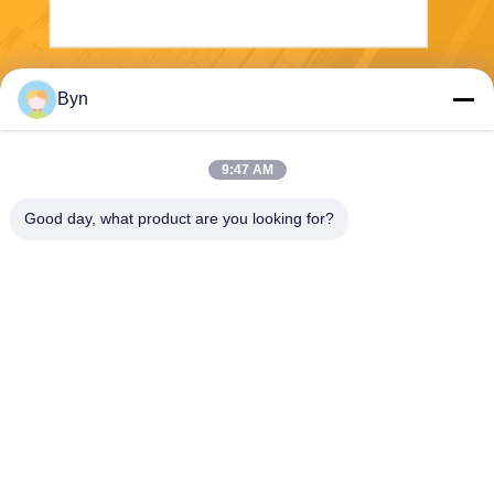
Στείλε
Byn
9:47 AM
Good day, what product are you looking for?
Wisecard Technology Co., Ltd.
blueliu@wisecardtech.com
+86-755-86007346
B1303, κτήριο τεχνολογίας C
huangyi, Gaoxin Γ. 1$ο Ave,
Nanshan, Shenzhen, Guang
dong, 518057, Κίνα