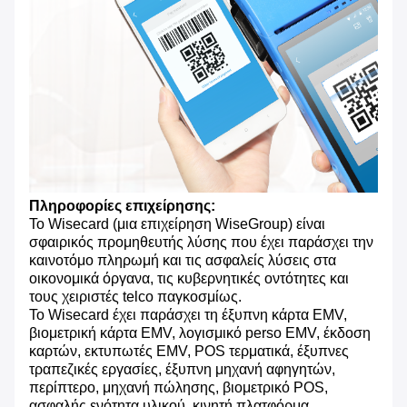
Πληροφορίες επιχείρησης:
Το Wisecard (μια επιχείρηση WiseGroup) είναι
σφαιρικός προμηθευτής λύσης που έχει παράσχει την
καινοτόμο πληρωμή και τις ασφαλείς λύσεις στα
οικονομικά όργανα, τις κυβερνητικές οντότητες και
τους χειριστές telco παγκοσμίως.
Το Wisecard έχει παράσχει τη έξυπνη κάρτα EMV,
βιομετρική κάρτα EMV, λογισμικό perso EMV, έκδοση
καρτών, εκτυπωτές EMV, POS τερματικά, έξυπνες
τραπεζικές εργασίες, έξυπνη μηχανή αφηγητών,
περίπτερο, μηχανή πώλησης, βιομετρικό POS,
ασφαλής ενότητα υλικού, κινητή πλατφόρμα