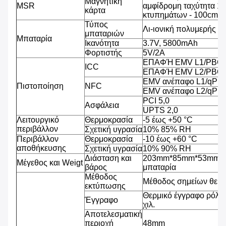
Μαγνητική
MSR
αμφίδρομη ταχύτητα 1
κάρτα
κτυπημάτων - 100cm/s
Τύπος
Λι-ιονική πολυμερής μ
μπαταριών
Μπαταρία
Ικανότητα
3.7V, 5800mAh
Φορτιστής
5V/2A
ΕΠΑΦΉ EMV L1/PBCO
ICC
ΕΠΑΦΉ EMV L2/PBOC
EMV ανέπαφο L1/qPB
Πιστοποίηση
NFC
EMV ανέπαφο L2/qPB
PCI 5,0
Ασφάλεια
UPTS 2,0
Λειτουργικό
Θερμοκρασία
-5 έως +50 °C
περιβάλλον
Σχετική υγρασία
10% 85% RH
Περιβάλλον
Θερμοκρασία
-10 έως +60 °C
αποθήκευσης
Σχετική υγρασία
10% 90% RH
Διάσταση και
203mm*85mm*53mm, 4
Μέγεθος και Weigt
βάρος
μπαταρία
Μέθοδος
Μέθοδος σημείων θερ
εκτύπωσης
Θερμικό έγγραφο ρόλω
Έγγραφο
χιλ.
Αποτελεσματική
περιοχή
48mm