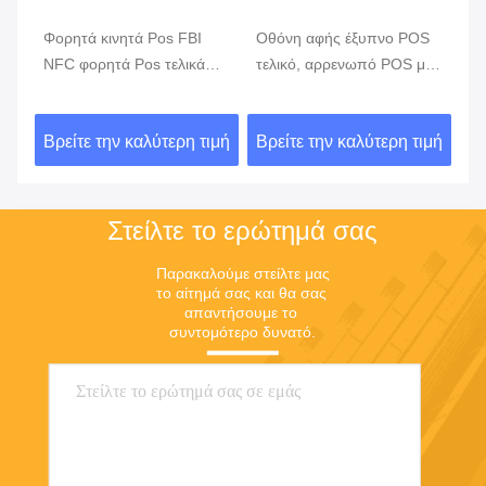
Φορητά κινητά Pos FBI
Οθόνη αφής έξυπνο POS
Λι
ην
NFC φορητά Pos τελικά
τελικό, αρρενωπό POS με
κι
συστήματα ΑΚΡΏΝ GPRS
τον αναγνώστη δακτυλικών
π
5800mAh
αποτυπωμάτων
ιμή
Βρείτε την καλύτερη τιμή
Βρείτε την καλύτερη τιμή
Βρ
Στείλτε το ερώτημά σας
Παρακαλούμε στείλτε μας 
το αίτημά σας και θα σας 
απαντήσουμε το 
συντομότερο δυνατό.