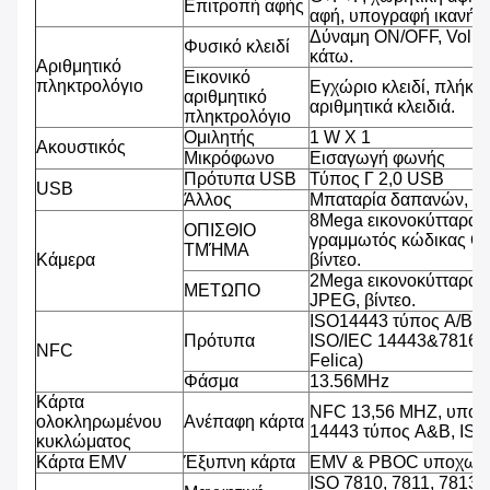
Επιτροπή αφής
αφή, υπογραφή ικανή, β
Δύναμη ON/OFF, Volu
Φυσικό κλειδί
κάτω.
Αριθμητικό
Εικονικό
πληκτρολόγιο
Εγχώριο κλειδί, πλήκτρ
αριθμητικό
αριθμητικά κλειδιά.
πληκτρολόγιο
Ομιλητής
1 W Χ 1
Ακουστικός
Μικρόφωνο
Εισαγωγή φωνής
Πρότυπα USB
Τύπος Γ 2,0 USB
USB
Άλλος
Μπαταρία δαπανών, υ
8Mega εικονοκύτταρα,
ΟΠΙΣΘΙΟ
γραμμωτός κώδικας QR
ΤΜΉΜΑ
Κάμερα
βίντεο.
2Mega εικονοκύτταρα,
ΜΕΤΩΠΟ
JPEG, βίντεο.
ISO14443 τύπος A/B (
Πρότυπα
ISO/IEC 14443&7816, 
NFC
Felica)
Φάσμα
13.56MHz
Κάρτα
NFC 13,56 MHZ, υποστ
ολοκληρωμένου
Ανέπαφη κάρτα
14443 τύπος A&B, IS
κυκλώματος
Κάρτα EMV
Έξυπνη κάρτα
EMV & PBOC υποχωρη
ISO 7810, 7811, 7813 