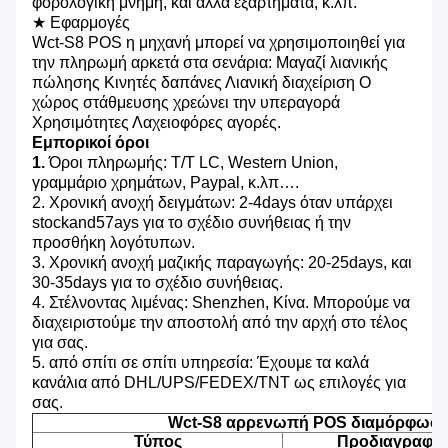
φορολογική μνήμη, και άλλα εξαρτήματα, κ.λπ.
★ Εφαρμογές
Wct-S8 POS η μηχανή μπορεί να χρησιμοποιηθεί για
την πληρωμή αρκετά στα σενάρια: Μαγαζί λιανικής
πώλησης Κινητές δαπάνες Λιανική διαχείριση Ο
χώρος στάθμευσης χρεώνει την υπεραγορά
Χρησιμότητες Λαχειοφόρες αγορές.
Εμπορικοί όροι
1.
Όροι πληρωμής: T/T LC, Western Union,
γραμμάριο χρημάτων, Paypal, κ.λπ….
2. Χρονική ανοχή δειγμάτων: 2-4days όταν υπάρχει
stockand57ays για το σχέδιο συνήθειας ή την
προσθήκη λογότυπων.
3. Χρονική ανοχή μαζικής παραγωγής: 20-25days, και
30-35days για το σχέδιο συνήθειας.
4. Στέλνοντας λιμένας: Shenzhen, Κίνα. Μπορούμε να
διαχειριστούμε την αποστολή από την αρχή στο τέλος
για σας.
5. από σπίτι σε σπίτι υπηρεσία: Έχουμε τα καλά
κανάλια από DHL/UPS/FEDEX/TNT ως επιλογές για
σας.
Wct-S8 αρρενωπή POS διαμόρφωσ
Τύπος
Προδιαγραφή