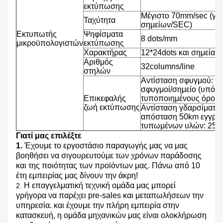
εκτύπωσης
Μέγιστο 70mm/sec (γρ
Ταχύτητα
σημείων/SEC)
Εκτυπωτής
Ψηφίσματα
8 dots/mm
μικροϋπολογιστών
εκτύπωσης
Χαρακτήρας
12*24dots και σημεία 2
Αριθμός
32columns/line
στηλών
Αντίσταση σφυγμού: 1
σφυγμοί/σημείο (υπό τ
Επικεφαλής
τυποποιημένους όρους
ζωή εκτύπωσης
Αντίσταση γδαρσίματος
απόσταση 50km εγγράφ
τυπωμένων υλών: 25% 
Γιατί μας επιλέξτε
1.
Έχουμε το εργοστάσιο παραγωγής μας να μας
βοηθήσει να σιγουρευτούμε των χρόνων παράδοσης
και της ποιότητας των προϊόντων μας. Πάνω από 10
έτη εμπειρίας μας δίνουν την άκρη!
Η επαγγελματική τεχνική ομάδα μας μπορεί
2.
γρήγορα να παρέχει pre-sales και μεταπωλήσεων την
υπηρεσία. και έχουμε την πλήρη εμπειρία στην
κατασκευή, η ομάδα μηχανικών μας είναι ολοκλήρωση