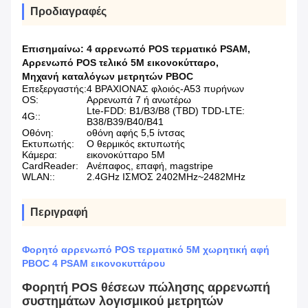
Προδιαγραφές
Επισημαίνω:
4 αρρενωπό POS τερματικό PSAM
,
Αρρενωπό POS τελικό 5M εικονοκύτταρο
,
Μηχανή καταλόγων μετρητών PBOC
Επεξεργαστής:
4 ΒΡΑΧΙΟΝΑΣ φλοιός-A53 πυρήνων
OS:
Αρρενωπά 7 ή ανωτέρω
Lte-FDD: B1/B3/B8 (TBD) TDD-LTE:
4G::
B38/B39/B40/B41
Οθόνη:
οθόνη αφής 5,5 ίντσας
Εκτυπωτής:
Ο θερμικός εκτυπωτής
Κάμερα:
εικονοκύτταρο 5M
CardReader:
Ανέπαφος, επαφή, magstripe
WLAN::
2.4GHz ΙΣΜΌΣ 2402MHz~2482MHz
Περιγραφή
Φορητό αρρενωπό POS τερματικό 5M χωρητική αφή
PBOC 4 PSAM εικονοκυττάρου
Φορητή POS θέσεων πώλησης αρρενωπή
συστημάτων λογισμικού μετρητών