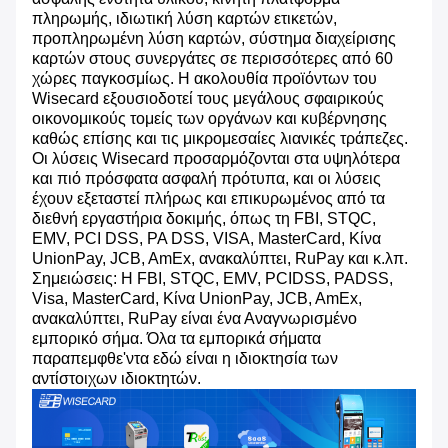
πληρωμής, ιδιωτική λύση καρτών ετικετών,
προπληρωμένη λύση καρτών, σύστημα διαχείρισης
καρτών στους συνεργάτες σε περισσότερες από 60
χώρες παγκοσμίως. Η ακολουθία προϊόντων του
Wisecard εξουσιοδοτεί τους μεγάλους σφαιρικούς
οικονομικούς τομείς των οργάνων και κυβέρνησης
καθώς επίσης και τις μικρομεσαίες λιανικές τράπεζες.
Οι λύσεις Wisecard προσαρμόζονται στα υψηλότερα
και πιό πρόσφατα ασφαλή πρότυπα, και οι λύσεις
έχουν εξεταστεί πλήρως και επικυρωμένος από τα
διεθνή εργαστήρια δοκιμής, όπως τη FBI, STQC,
EMV, PCI DSS, PA DSS, VISA, MasterCard, Κίνα
UnionPay, JCB, AmEx, ανακαλύπτει, RuPay και κ.λπ.
Σημειώσεις: Η FBI, STQC, EMV, PCIDSS, PADSS,
Visa, MasterCard, Κίνα UnionPay, JCB, AmEx,
ανακαλύπτει, RuPay είναι ένα Αναγνωρισμένο
εμπορικό σήμα. Όλα τα εμπορικά σήματα
παραπεμφθε'ντα εδώ είναι η ιδιοκτησία των
αντίστοιχων ιδιοκτητών.