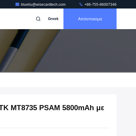
blueliu@wisecardtech.com
+86-755-86007346
Απόσπασμα
Greek
MTK MT8735 PSAM 5800mAh με