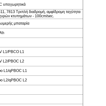
 υποχωρητικά
811, 7813 Τριπλή διαδρομή, αμφίδρομη ταχύτητα
χυρών κτυπημάτων - 100cm/sec.
ολυμερής μπαταρία
mAh
 L1/PBCO L1
 L2/PBOC L2
ο L1/qPBOC L1
ο L2/qPBOC L2