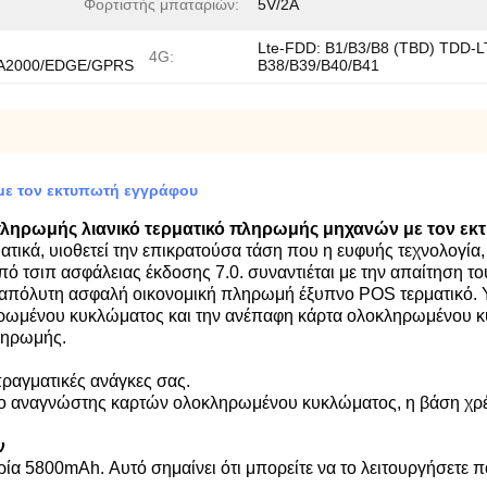
Φορτιστής μπαταριών:
5V/2A
Lte-FDD: B1/B3/B8 (TBD) TDD-L
4G:
2000/EDGE/GPRS
B38/B39/B40/B41
ε τον εκτυπωτή εγγράφου
ηρωμής λιανικό τερματικό πληρωμής μηχανών με τον εκ
κά, υιοθετεί την επικρατούσα τάση που η ευφυής τεχνολογία, 
ό τσιπ ασφάλειας έκδοσης 7.0. συναντιέται με την απαίτηση το
ην απόλυτη ασφαλή οικονομική πληρωμή έξυπνο POS τερματικό. 
ρωμένου κυκλώματος και την ανέπαφη κάρτα ολοκληρωμένου κυκλ
ληρωμής.
πραγματικές ανάγκες σας.
αναγνώστης καρτών ολοκληρωμένου κυκλώματος, η βάση χρέωσ
ν
α 5800mAh. Αυτό σημαίνει ότι μπορείτε να το λειτουργήσετε π