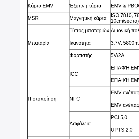
Κάρτα EMV
Έξυπνη κάρτα
EMV & PBOC
ISO 7810, 7
MSR
Μαγνητική κάρτα
10cm/sec ισ
Τύπος μπαταριών
Λι-ιονική π
Μπαταρία
Ικανότητα
3.7V, 5800
Φορτιστής
5V/2A
ΕΠΑΦΉ EMV
ICC
ΕΠΑΦΉ EMV
EMV ανέπαφ
Πιστοποίηση
NFC
EMV ανέπαφ
PCI 5,0
Ασφάλεια
UPTS 2,0