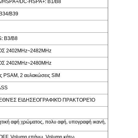
/HSPA+/DC-HSPA+: B1/B8
B34/B39
: B3/B8
ΜΌΣ 2402MHz~2482MHz
ΜΌΣ 2402MHz~2480MHz
ς PSAM, 2 αυλακώσεις SIM
ASS
ΔΙΕΘΝΈΣ ΕΙΔΗΣΕΟΓΡΑΦΙΚΌ ΠΡΑΚΤΟΡΕΊΟ
τική αφή χρώματος, πολυ αφή, υπογραφή ικανή,
FF, Volumn επάνω, Volumn κάτω.