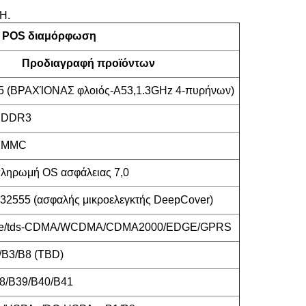
H.
ή POS διαμόρφωση
Προδιαγραφή προϊόντων
 (ΒΡΑΧΊΟΝΑΣ φλοιός-A53,1.3GHz 4-πυρήνων)
PDDR3
EMMC
ληρωμή OS ασφάλειας 7,0
2555 (ασφαλής μικροελεγκτής DeepCover)
d-lte/tds-CDMA/WCDMA/CDMA2000/EDGE/GPRS
/B3/B8 (TBD)
8/B39/B40/B41