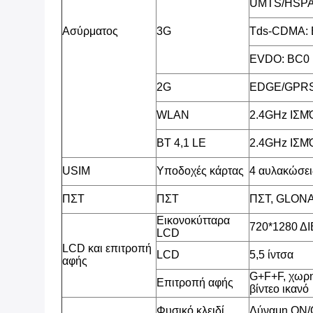
UMTS/HSPA
Ασύρματος
3G
Tds-CDMA: 
EVDO: BC0
2G
EDGE/GPRS
WLAN
2.4GHz ΙΣ
BT 4,1 LE
2.4GHz ΙΣ
USIM
Υποδοχές κάρτας
4 αυλακώσει
ΠΣΤ
ΠΣΤ
ΠΣΤ, GLON
Εικονοκύτταρα
720*1280 
LCD
LCD και επιτροπή
LCD
5,5 ίντσα
αφής
G+F+F, χωρη
Επιτροπή αφής
βίντεο ικανό
Φυσικό κλειδί
Δύναμη ON/O