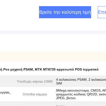
Βρείτε την καλύτερη τιμή
Επι
τή Pos μηχανή PSAM
,
MTK MT8735 αρρενωπό POS τερματικό
4 αυλακώσεις PSAM, 2 αυλακώσε
Υποδοχές κάρτας USIM:
SIM
8Mega εικονοκύτταρα, CMOS, AF
υργίας,
Οπίσθια κάμερα:
γραμμωτός κώδικας QR/2D, εικό
JPEG, βίντεο.