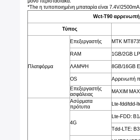
μόνο περιστασιακά.
*The η τυποποιημένη μπαταρία είναι 7.4V/2500mA
Wct-T90 αρρενωπ
Τύπος
Επεξεργαστής
MTK MT8735
RAM
1GB/2GB L
Πλατφόρμα
ΛΑΜΨΗ
8GB/16GB 
OS
Αρρενωπή π
Επεξεργαστής
MAXIM MAX3
ασφάλειας
Ασύρματα
Lte-fdd/td
πρότυπα
Lte-FDD: B1
4G
Tdd-LTE: B3