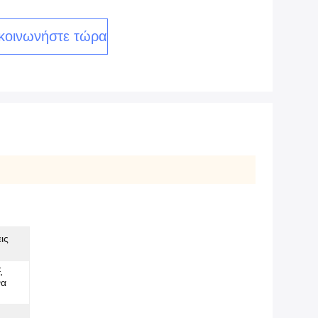
κοινωνήστε τώρα
ις
,
να