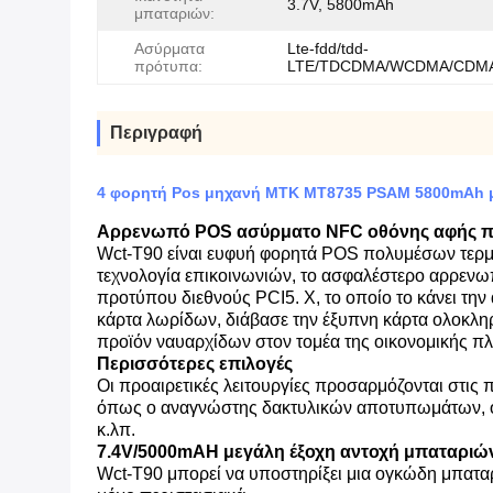
3.7V, 5800mAh
μπαταριών:
Ασύρματα
Lte-fdd/tdd-
πρότυπα:
LTE/TDCDMA/WCDMA/CDMA
Περιγραφή
4 φορητή Pos μηχανή MTK MT8735 PSAM 5800mAh μ
Αρρενωπό POS ασύρματο NFC οθόνης αφής πλ
Wct-T90 είναι ευφυή φορητά POS πολυμέσων τερματι
τεχνολογία επικοινωνιών, το ασφαλέστερο αρρενωπ
προτύπου διεθνούς PCI5. Χ, το οποίο το κάνει τ
κάρτα λωρίδων, διάβασε την έξυπνη κάρτα ολοκλη
προϊόν ναυαρχίδων στον τομέα της οικονομικής π
Περισσότερες επιλογές
Οι προαιρετικές λειτουργίες προσαρμόζονται στις 
όπως ο αναγνώστης δακτυλικών αποτυπωμάτων, ο 
κ.λπ.
7.4V/5000mAH μεγάλη έξοχη αντοχή μπαταριώ
Wct-T90 μπορεί να υποστηρίξει μια ογκώδη μπαταρί