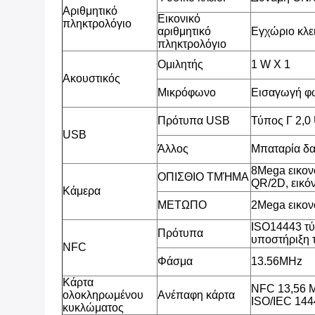
Αριθμητικό
Εικονικό
πληκτρολόγιο
αριθμητικό
Εγχώριο κλει
πληκτρολόγιο
Ομιλητής
1 W Χ 1
Ακουστικός
Μικρόφωνο
Εισαγωγή φ
Πρότυπα USB
Τύπος Γ 2,0
USB
Άλλος
Μπαταρία δ
8Mega εικον
ΟΠΙΣΘΙΟ ΤΜΉΜΑ
QR/2D, εικόν
Κάμερα
ΜΕΤΩΠΟ
2Mega εικον
ISO14443 τύ
Πρότυπα
υποστήριξη τ
NFC
Φάσμα
13.56MHz
Κάρτα
NFC 13,56 M
ολοκληρωμένου
Ανέπαφη κάρτα
ISO/IEC 14
κυκλώματος