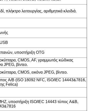
δί, πλήκτρο λειτουργίας, αριθμητικά κλειδιά.
ωνής
 USB
απανών, υποστήριξη OTG
οκύτταρα, CMOS, AF, γραμμωτός κώδικας
α JPEG, βίντεο.
οκύτταρα, CMOS, εικόνα JPEG, βίντεο.
πος A/B (ISO 18092 NFC, ISO/IEC 14443&7816,
ης Felica)
HZ, υποστήριξη ISO/IEC 14443 τύπος A&B,
443&7816