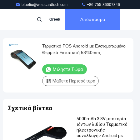
blueliu@wisecardtech.com
+86-755-86007346
Απόσπασμα
Greek
Τερματικό POS Android με Ενσωματωμένο
Θερμικό Εκτυπωτή 58*40mm,
Τετραπύρηνο Επεξεργαστή και Τεχνολογία
EMV για Ασφαλείς Πληρωμές
Μιλήστε Τώρα.
Μάθετε Περισσότερα
Σχετικά βίντεο
5000mAh 3.8V μπαταρία
ιόντων λιθίου Τερματικό
ηλεκτρονικής
συναλλαγής Android με