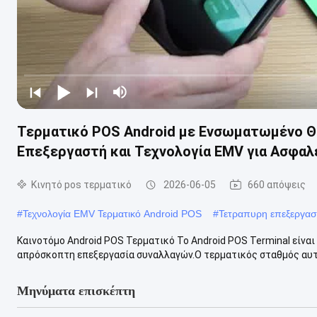
Τερματικό POS Android με Ενσωματωμένο 
Επεξεργαστή και Τεχνολογία EMV για Ασφα
Κινητό pos τερματικό
2026-06-05
660 απόψεις
#
Τεχνολογία EMV Τερματικό Android POS
#
Τετραπυρη επεξεργασ
Καινοτόμο Android POS Τερματικό Το Android POS Terminal είνα
απρόσκοπτη επεξεργασία συναλλαγών.Ο τερματικός σταθμός αυτός
Μηνύματα επισκέπτη