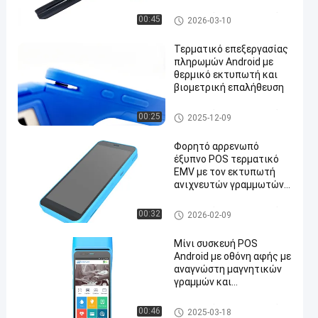
λειτουργικό σύστημα
Android 12.0
Αρρενωπό POS τερματικό
00:45
2026-03-10
Τερματικό επεξεργασίας
πληρωμών Android με
θερμικό εκτυπωτή και
βιομετρική επαλήθευση
Αρρενωπό POS τερματικό
00:25
2025-12-09
Φορητό αρρενωπό
έξυπνο POS τερματικό
EMV με τον εκτυπωτή
ανιχνευτών γραμμωτών
κωδίκων
Αρρενωπό POS τερματικό
00:32
2026-02-09
Μίνι συσκευή POS
Android με οθόνη αφής με
αναγνώστη μαγνητικών
γραμμών και
επεξεργαστή MT8766
Αρρενωπό POS τερματικό
00:46
2025-03-18