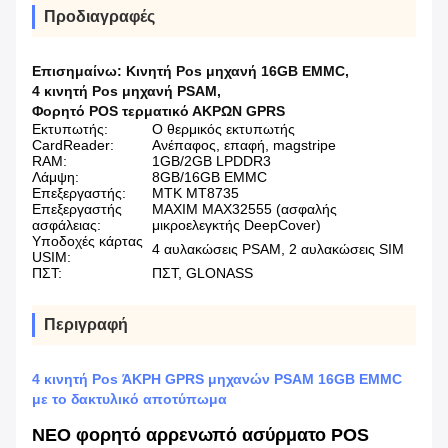
Προδιαγραφές
Επισημαίνω:
Κινητή Pos μηχανή 16GB EMMC
,
4 κινητή Pos μηχανή PSAM
,
Φορητό POS τερματικό ΑΚΡΩΝ GPRS
Εκτυπωτής:
Ο θερμικός εκτυπωτής
CardReader:
Ανέπαφος, επαφή, magstripe
RAM:
1GB/2GB LPDDR3
Λάμψη:
8GB/16GB EMMC
Επεξεργαστής:
MTK MT8735
Επεξεργαστής
MAXIM MAX32555 (ασφαλής
ασφάλειας:
μικροελεγκτής DeepCover)
Υποδοχές κάρτας
4 αυλακώσεις PSAM, 2 αυλακώσεις SIM
USIM:
ΠΣΤ:
ΠΣΤ, GLONASS
Περιγραφή
4 κινητή Pos ΆΚΡΗ GPRS μηχανών PSAM 16GB EMMC
με το δακτυλικό αποτύπωμα
ΝΕΟ φορητό αρρενωπό ασύρματο POS