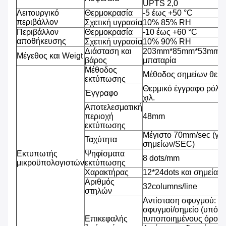
UPTS 2,0
Λειτουργικό
Θερμοκρασία
-5 έως +50 °C
περιβάλλον
Σχετική υγρασία
10% 85% RH
Περιβάλλον
Θερμοκρασία
-10 έως +60 °C
αποθήκευσης
Σχετική υγρασία
10% 90% RH
Διάσταση και
203mm*85mm*53mm, 4
Μέγεθος και Weigt
βάρος
μπαταρία
Μέθοδος
Μέθοδος σημείων θερ
εκτύπωσης
Θερμικό έγγραφο ρόλω
Έγγραφο
χιλ.
Αποτελεσματική
περιοχή
48mm
εκτύπωσης
Μέγιστο 70mm/sec (γρ
Ταχύτητα
σημείων/SEC)
Εκτυπωτής
Ψηφίσματα
8 dots/mm
μικροϋπολογιστών
εκτύπωσης
Χαρακτήρας
12*24dots και σημεία 2
Αριθμός
32columns/line
στηλών
Αντίσταση σφυγμού: 1
σφυγμοί/σημείο (υπό τ
Επικεφαλής
τυποποιημένους όρους