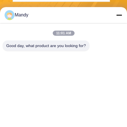
Στείλε
Mandy
11:01 AM
Good day, what product are you looking for?
Wisecard Technology Co., Ltd.
blueliu@wisecardtech.com
+86-755-86007346
B1303, κτήριο τεχνολογίας C
huangyi, Gaoxin Γ. 1$ο Ave,
Nanshan, Shenzhen, Guang
dong, 518057, Κίνα