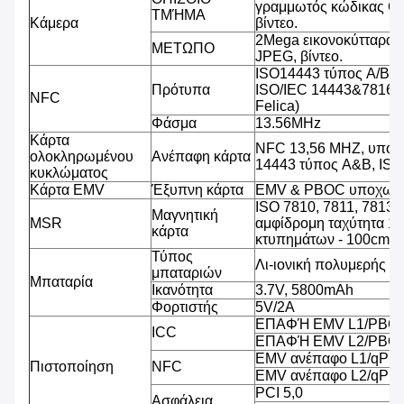
γραμμωτός κώδικας QR
ΤΜΉΜΑ
Κάμερα
βίντεο.
2Mega εικονοκύτταρα,
ΜΕΤΩΠΟ
JPEG, βίντεο.
ISO14443 τύπος A/B (
Πρότυπα
ISO/IEC 14443&7816, 
NFC
Felica)
Φάσμα
13.56MHz
Κάρτα
NFC 13,56 MHZ, υποστ
ολοκληρωμένου
Ανέπαφη κάρτα
14443 τύπος A&B, IS
κυκλώματος
Κάρτα EMV
Έξυπνη κάρτα
EMV & PBOC υποχωρη
ISO 7810, 7811, 7813 
Μαγνητική
MSR
αμφίδρομη ταχύτητα 1
κάρτα
κτυπημάτων - 100cm/s
Τύπος
Λι-ιονική πολυμερής μ
μπαταριών
Μπαταρία
Ικανότητα
3.7V, 5800mAh
Φορτιστής
5V/2A
ΕΠΑΦΉ EMV L1/PBCO
ICC
ΕΠΑΦΉ EMV L2/PBOC
EMV ανέπαφο L1/qPB
Πιστοποίηση
NFC
EMV ανέπαφο L2/qPB
PCI 5,0
Ασφάλεια