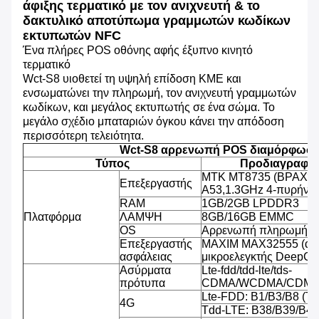
άφιξης τερματικό με τον ανιχνευτή & το
δακτυλικό αποτύπωμα γραμμωτών κωδίκων
εκτυπωτών NFC
Ένα πλήρες POS οθόνης αφής έξυπνο κινητό
τερματικό
Wct-S8 υιοθετεί τη υψηλή επίδοση ΚΜΕ και
ενσωματώνει την πληρωμή, τον ανιχνευτή γραμμωτών
κωδίκων, και μεγάλος εκτυπωτής σε ένα σώμα. Το
μεγάλο σχέδιο μπαταριών όγκου κάνει την απόδοση
περισσότερη τελειότητα.
Wct-S8 αρρενωπή POS διαμόρφωσ
Τύπος
Προδιαγραφή
MTK MT8735 (ΒΡΑΧΊΟ
Επεξεργαστής
A53,1.3GHz 4-πυρήνω
RAM
1GB/2GB LPDDR3
Πλατφόρμα
ΛΑΜΨΗ
8GB/16GB EMMC
OS
Αρρενωπή πληρωμή OS
Επεξεργαστής
MAXIM MAX32555 (ασ
ασφάλειας
μικροελεγκτής DeepCo
Ασύρματα
Lte-fdd/tdd-lte/tds-
πρότυπα
CDMA/WCDMA/CDMA
Lte-FDD: B1/B3/B8 (T
4G
Tdd-LTE: B38/B39/B40