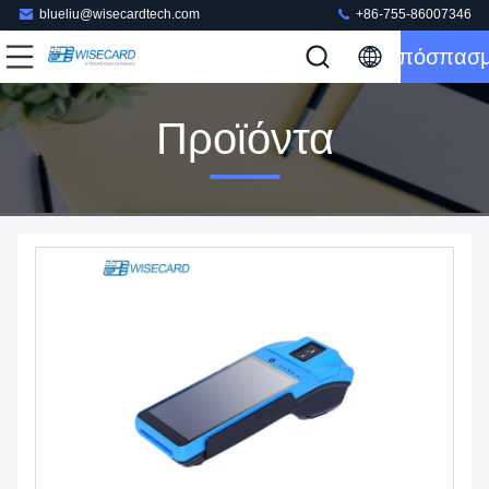
blueliu@wisecardtech.com
+86-755-86007346
Απόσπασ
Προϊόντα