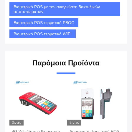
Βιομετρικό POS με τον αναγνώστη δακτυλικών
αποτυπωμάτων
Βιομετρικό POS τερματικό PBOC
Βιομετρικό POS τερματικό WIFI
Παρόμοια Προϊόντα
βίντεο
βίντεο
βίν
4G Wifi έξυπνο βιομετρικό
Αρρενωπή βιομετρική POS
έξ