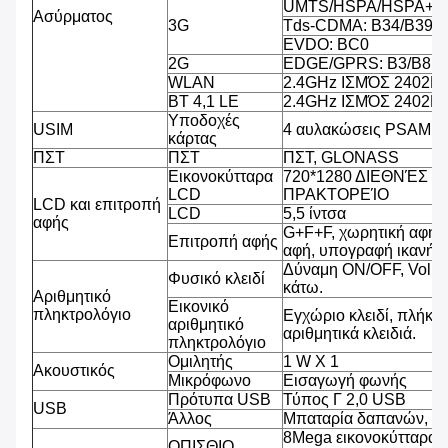
UMTS/HSPA/HSPA+/D
Ασύρματος
3G
Tds-CDMA: B34/B39
EVDO: BC0
2G
EDGE/GPRS: B3/B8
WLAN
2.4GHz ΙΣΜΌΣ 2402
BT 4,1 LE
2.4GHz ΙΣΜΌΣ 2402
Υποδοχές
USIM
4 αυλακώσεις PSAM, 2
κάρτας
ΠΣΤ
ΠΣΤ
ΠΣΤ, GLONASS
Εικονοκύτταρα
720*1280 ΔΙΕΘΝΈΣ 
LCD
ΠΡΑΚΤΟΡΕΊΟ
LCD και επιτροπή
LCD
5,5 ίντσα
αφής
G+F+F, χωρητική αφή 
Επιτροπή αφής
αφή, υπογραφή ικανή, β
Δύναμη ON/OFF, Volu
Φυσικό κλειδί
κάτω.
Αριθμητικό
Εικονικό
πληκτρολόγιο
Εγχώριο κλειδί, πλήκτρ
αριθμητικό
αριθμητικά κλειδιά.
πληκτρολόγιο
Ομιλητής
1 W Χ 1
Ακουστικός
Μικρόφωνο
Εισαγωγή φωνής
Πρότυπα USB
Τύπος Γ 2,0 USB
USB
Άλλος
Μπαταρία δαπανών, υ
8Mega εικονοκύτταρα,
ΟΠΙΣΘΙΟ