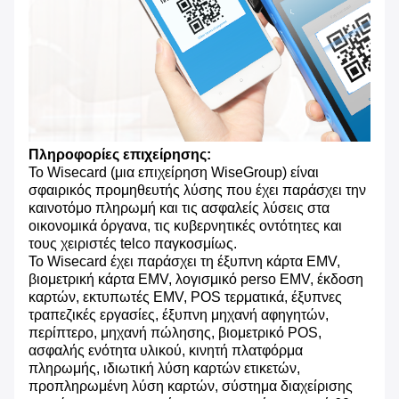
Πληροφορίες επιχείρησης:
Το Wisecard (μια επιχείρηση WiseGroup) είναι
σφαιρικός προμηθευτής λύσης που έχει παράσχει την
καινοτόμο πληρωμή και τις ασφαλείς λύσεις στα
οικονομικά όργανα, τις κυβερνητικές οντότητες και
τους χειριστές telco παγκοσμίως.
Το Wisecard έχει παράσχει τη έξυπνη κάρτα EMV,
βιομετρική κάρτα EMV, λογισμικό perso EMV, έκδοση
καρτών, εκτυπωτές EMV, POS τερματικά, έξυπνες
τραπεζικές εργασίες, έξυπνη μηχανή αφηγητών,
περίπτερο, μηχανή πώλησης, βιομετρικό POS,
ασφαλής ενότητα υλικού, κινητή πλατφόρμα
πληρωμής, ιδιωτική λύση καρτών ετικετών,
προπληρωμένη λύση καρτών, σύστημα διαχείρισης