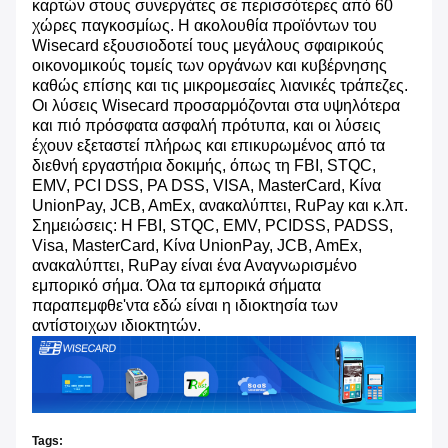
καρτών στους συνεργάτες σε περισσότερες από 60
χώρες παγκοσμίως. Η ακολουθία προϊόντων του
Wisecard εξουσιοδοτεί τους μεγάλους σφαιρικούς
οικονομικούς τομείς των οργάνων και κυβέρνησης
καθώς επίσης και τις μικρομεσαίες λιανικές τράπεζες.
Οι λύσεις Wisecard προσαρμόζονται στα υψηλότερα
και πιό πρόσφατα ασφαλή πρότυπα, και οι λύσεις
έχουν εξεταστεί πλήρως και επικυρωμένος από τα
διεθνή εργαστήρια δοκιμής, όπως τη FBI, STQC,
EMV, PCI DSS, PA DSS, VISA, MasterCard, Κίνα
UnionPay, JCB, AmEx, ανακαλύπτει, RuPay και κ.λπ.
Σημειώσεις: Η FBI, STQC, EMV, PCIDSS, PADSS,
Visa, MasterCard, Κίνα UnionPay, JCB, AmEx,
ανακαλύπτει, RuPay είναι ένα Αναγνωρισμένο
εμπορικό σήμα. Όλα τα εμπορικά σήματα
παραπεμφθε'ντα εδώ είναι η ιδιοκτησία των
αντίστοιχων ιδιοκτητών.
Tags: