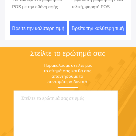
POS με την οθόνη αφής
τελική, φορητή POS
τε
κό
αναγνωστών δακτυλικών
μηχανή 7,0 με
το
αποτυπωμάτων
ενσωματωμένη την
α
ιμή
Βρείτε την καλύτερη τιμή
Βρείτε την καλύτερη τιμή
Βρ
εκτυπωτής μπαταρία
Στείλτε το ερώτημά σας
Παρακαλούμε στείλτε μας 
το αίτημά σας και θα σας 
απαντήσουμε το 
συντομότερο δυνατό.