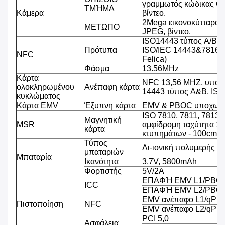
γραμμωτός κώδικας QR
ΤΜΉΜΑ
Κάμερα
βίντεο.
2Mega εικονοκύτταρα,
ΜΕΤΩΠΟ
JPEG, βίντεο.
ISO14443 τύπος A/B (
Πρότυπα
ISO/IEC 14443&7816, 
NFC
Felica)
Φάσμα
13.56MHz
Κάρτα
NFC 13,56 MHZ, υποστ
ολοκληρωμένου
Ανέπαφη κάρτα
14443 τύπος A&B, IS
κυκλώματος
Κάρτα EMV
Έξυπνη κάρτα
EMV & PBOC υποχωρη
ISO 7810, 7811, 7813 
Μαγνητική
MSR
αμφίδρομη ταχύτητα 1
κάρτα
κτυπημάτων - 100cm/s
Τύπος
Λι-ιονική πολυμερής μ
μπαταριών
Μπαταρία
Ικανότητα
3.7V, 5800mAh
Φορτιστής
5V/2A
ΕΠΑΦΉ EMV L1/PBCO
ICC
ΕΠΑΦΉ EMV L2/PBOC
EMV ανέπαφο L1/qPB
Πιστοποίηση
NFC
EMV ανέπαφο L2/qPB
PCI 5,0
Ασφάλεια