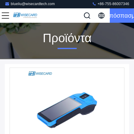
blueliu@wisecardtech.com
+86-755-86007346
Απόσπασ
Προϊόντα