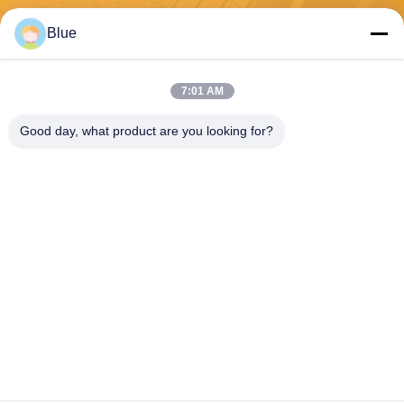
Στείλε
Blue
7:01 AM
Good day, what product are you looking for?
Wisecard Technology Co., Ltd.
blueliu@wisecardtech.com
+86-755-86007346
B1303, κτήριο τεχνολογίας C
huangyi, Gaoxin Γ. 1$ο Ave,
Nanshan, Shenzhen, Guang
dong, 518057, Κίνα