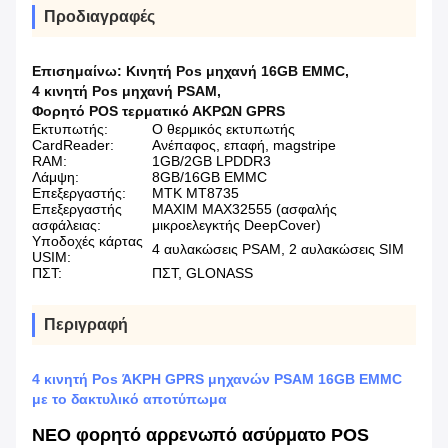
Προδιαγραφές
Επισημαίνω:
Κινητή Pos μηχανή 16GB EMMC
,
4 κινητή Pos μηχανή PSAM
,
Φορητό POS τερματικό ΑΚΡΩΝ GPRS
Εκτυπωτής:
Ο θερμικός εκτυπωτής
CardReader:
Ανέπαφος, επαφή, magstripe
RAM:
1GB/2GB LPDDR3
Λάμψη:
8GB/16GB EMMC
Επεξεργαστής:
MTK MT8735
Επεξεργαστής
MAXIM MAX32555 (ασφαλής
ασφάλειας:
μικροελεγκτής DeepCover)
Υποδοχές κάρτας
4 αυλακώσεις PSAM, 2 αυλακώσεις SIM
USIM:
ΠΣΤ:
ΠΣΤ, GLONASS
Περιγραφή
4 κινητή Pos ΆΚΡΗ GPRS μηχανών PSAM 16GB EMMC
με το δακτυλικό αποτύπωμα
ΝΕΟ φορητό αρρενωπό ασύρματο POS