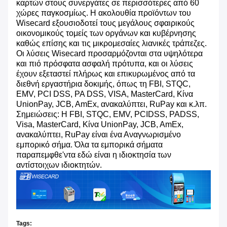
καρτών στους συνεργάτες σε περισσότερες από 60
χώρες παγκοσμίως. Η ακολουθία προϊόντων του
Wisecard εξουσιοδοτεί τους μεγάλους σφαιρικούς
οικονομικούς τομείς των οργάνων και κυβέρνησης
καθώς επίσης και τις μικρομεσαίες λιανικές τράπεζες.
Οι λύσεις Wisecard προσαρμόζονται στα υψηλότερα
και πιό πρόσφατα ασφαλή πρότυπα, και οι λύσεις
έχουν εξεταστεί πλήρως και επικυρωμένος από τα
διεθνή εργαστήρια δοκιμής, όπως τη FBI, STQC,
EMV, PCI DSS, PA DSS, VISA, MasterCard, Κίνα
UnionPay, JCB, AmEx, ανακαλύπτει, RuPay και κ.λπ.
Σημειώσεις: Η FBI, STQC, EMV, PCIDSS, PADSS,
Visa, MasterCard, Κίνα UnionPay, JCB, AmEx,
ανακαλύπτει, RuPay είναι ένα Αναγνωρισμένο
εμπορικό σήμα. Όλα τα εμπορικά σήματα
παραπεμφθε'ντα εδώ είναι η ιδιοκτησία των
αντίστοιχων ιδιοκτητών.
Tags: