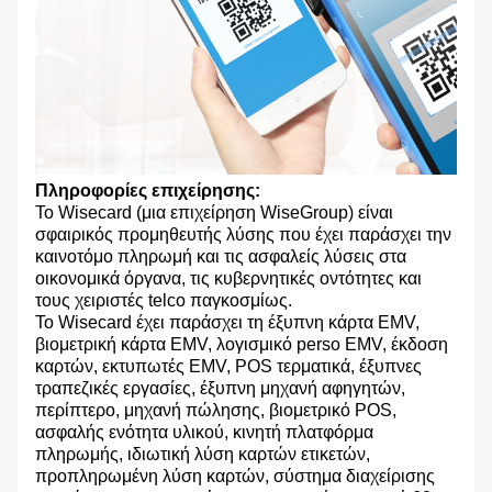
Πληροφορίες επιχείρησης:
Το Wisecard (μια επιχείρηση WiseGroup) είναι
σφαιρικός προμηθευτής λύσης που έχει παράσχει την
καινοτόμο πληρωμή και τις ασφαλείς λύσεις στα
οικονομικά όργανα, τις κυβερνητικές οντότητες και
τους χειριστές telco παγκοσμίως.
Το Wisecard έχει παράσχει τη έξυπνη κάρτα EMV,
βιομετρική κάρτα EMV, λογισμικό perso EMV, έκδοση
καρτών, εκτυπωτές EMV, POS τερματικά, έξυπνες
τραπεζικές εργασίες, έξυπνη μηχανή αφηγητών,
περίπτερο, μηχανή πώλησης, βιομετρικό POS,
ασφαλής ενότητα υλικού, κινητή πλατφόρμα
πληρωμής, ιδιωτική λύση καρτών ετικετών,
προπληρωμένη λύση καρτών, σύστημα διαχείρισης