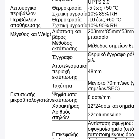
UPTS 2,0
Λειτουργικό
Θερμοκρασία
-5 έως +50 °C
περιβάλλον
Σχετική υγρασία
10% 85% RH
Περιβάλλον
Θερμοκρασία
-10 έως +60 °C
αποθήκευσης
Σχετική υγρασία
10% 90% RH
Διάσταση και
203mm*85mm*53mm, 4
Μέγεθος και Weigt
βάρος
μπαταρία
Μέθοδος
Μέθοδος σημείων θερ
εκτύπωσης
Θερμικό έγγραφο ρόλω
Έγγραφο
χιλ.
Αποτελεσματική
περιοχή
48mm
εκτύπωσης
Μέγιστο 70mm/sec (γρ
Ταχύτητα
σημείων/SEC)
Εκτυπωτής
Ψηφίσματα
8 dots/mm
μικροϋπολογιστών
εκτύπωσης
Χαρακτήρας
12*24dots και σημεία 2
Αριθμός
32columns/line
στηλών
Αντίσταση σφυγμού: 1
σφυγμοί/σημείο (υπό τ
Επικεφαλής
τυποποιημένους όρους