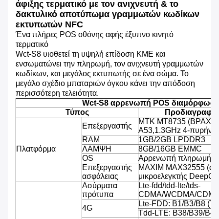
άφιξης τερματικό με τον ανιχνευτή & το
δακτυλικό αποτύπωμα γραμμωτών κωδίκων
εκτυπωτών NFC
Ένα πλήρες POS οθόνης αφής έξυπνο κινητό
τερματικό
Wct-S8 υιοθετεί τη υψηλή επίδοση ΚΜΕ και
ενσωματώνει την πληρωμή, τον ανιχνευτή γραμμωτών
κωδίκων, και μεγάλος εκτυπωτής σε ένα σώμα. Το
μεγάλο σχέδιο μπαταριών όγκου κάνει την απόδοση
περισσότερη τελειότητα.
Wct-S8 αρρενωπή POS διαμόρφωσ
Τύπος
Προδιαγραφή
MTK MT8735 (ΒΡΑΧΊΟ
Επεξεργαστής
A53,1.3GHz 4-πυρήνω
RAM
1GB/2GB LPDDR3
Πλατφόρμα
ΛΑΜΨΗ
8GB/16GB EMMC
OS
Αρρενωπή πληρωμή OS
Επεξεργαστής
MAXIM MAX32555 (ασ
ασφάλειας
μικροελεγκτής DeepCo
Ασύρματα
Lte-fdd/tdd-lte/tds-
πρότυπα
CDMA/WCDMA/CDMA
Lte-FDD: B1/B3/B8 (T
4G
Tdd-LTE: B38/B39/B40