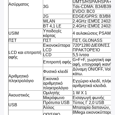
UMTS/HSPA/HSPA+/D
Ασύρματος
3G
Tds-CDMA: B34/B39
EVDO: BC0
2G
EDGE/GPRS: B3/B8
WLAN
2.4GHz ΙΣΜΌΣ 2402
BT 4,1 LE
2.4GHz ΙΣΜΌΣ 2402
Υποδοχές
USIM
4 αυλακώσεις PSAM, 2
κάρτας
ΠΣΤ
ΠΣΤ
ΠΣΤ, GLONASS
Εικονοκύτταρα
720*1280 ΔΙΕΘΝΈΣ 
LCD
ΠΡΑΚΤΟΡΕΊΟ
LCD και επιτροπή
LCD
5,5 ίντσα
αφής
G+F+F, χωρητική αφή 
Επιτροπή αφής
αφή, υπογραφή ικανή, β
Δύναμη ON/OFF, Volu
Φυσικό κλειδί
κάτω.
Αριθμητικό
Εικονικό
πληκτρολόγιο
Εγχώριο κλειδί, πλήκτρ
αριθμητικό
αριθμητικά κλειδιά.
πληκτρολόγιο
Ομιλητής
1 W Χ 1
Ακουστικός
Μικρόφωνο
Εισαγωγή φωνής
Πρότυπα USB
Τύπος Γ 2,0 USB
USB
Άλλος
Μπαταρία δαπανών, υ
8Mega εικονοκύτταρα,
ΟΠΙΣΘΙΟ