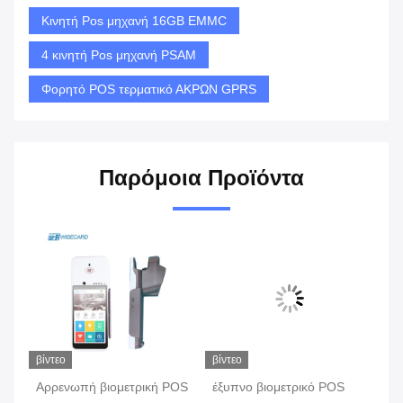
Κινητή Pos μηχανή 16GB EMMC
4 κινητή Pos μηχανή PSAM
Φορητό POS τερματικό ΑΚΡΩΝ GPRS
Παρόμοια Προϊόντα
βίντεο
βίντεο
βίν
κό
Αρρενωπή βιομετρική POS
έξυπνο βιομετρικό POS
Πο