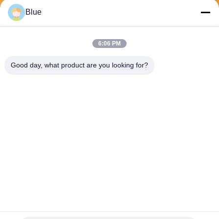
Στείλε
Blue
6:06 PM
Good day, what product are you looking for?
Wisecard Technology Co., Ltd.
blueliu@wisecardtech.com
+86-755-86007346
B1303, κτήριο τεχνολογίας C
huangyi, Gaoxin Γ. 1$ο Ave,
Nanshan, Shenzhen, Guang
dong, 518057, Κίνα
Κίνα Καλό Ποιότητα Λύσεις έξυπνων καρτών Προμηθευτής. 2026 Wisecard