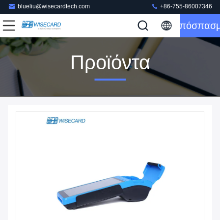
blueliu@wisecardtech.com
+86-755-86007346
Απόσπασ
Προϊόντα