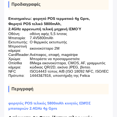
Προδιαγραφές
Επισημαίνω:
φορητό POS τερματικό 4g Gprs
,
Φορητό POS τελικό 5800mAh
,
2.4GHz αρρενωπή τελική μηχανή ΙΣΜΟΎ
Οθόνη:
οθόνη αφής 5,5 ίντσας
Μπαταρία:
7.4V5800mAh
Εκτυπωτής:
Ο θερμικός εκτυπωτής
Μπροστινή
εικονοκύτταρο 2M
κάμερα:
CardReader:
Ανέπαφος, επαφή, magstripe
Χρώμα:
Μπορέστε να προσαρμοστείτε
Οπίσθια
8Mega εικονοκύτταρα, CMOS, AF, γραμμωτός
κάμερα:
κώδικας QR/2D, εικόνα JPEG, βίντεο.
NFC
ISO14443 τύπος A/B (ISO 18092 NFC, ISO/IEC
Πρότυπα:
14443&7816, υποστήριξη της Felica
Περιγραφή
φορητός POS τελικός 5800mAh κινητός ΙΣΜΌΣ
μπαταριών 2.4GHz 4g Gprs