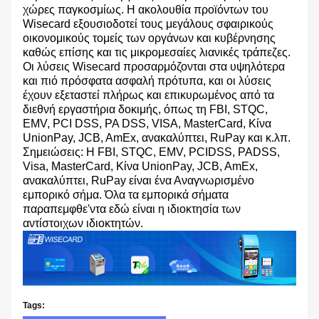
χώρες παγκοσμίως. Η ακολουθία προϊόντων του
Wisecard εξουσιοδοτεί τους μεγάλους σφαιρικούς
οικονομικούς τομείς των οργάνων και κυβέρνησης
καθώς επίσης και τις μικρομεσαίες λιανικές τράπεζες.
Οι λύσεις Wisecard προσαρμόζονται στα υψηλότερα
και πιό πρόσφατα ασφαλή πρότυπα, και οι λύσεις
έχουν εξεταστεί πλήρως και επικυρωμένος από τα
διεθνή εργαστήρια δοκιμής, όπως τη FBI, STQC,
EMV, PCI DSS, PA DSS, VISA, MasterCard, Κίνα
UnionPay, JCB, AmEx, ανακαλύπτει, RuPay και κ.λπ.
Σημειώσεις: Η FBI, STQC, EMV, PCIDSS, PADSS,
Visa, MasterCard, Κίνα UnionPay, JCB, AmEx,
ανακαλύπτει, RuPay είναι ένα Αναγνωρισμένο
εμπορικό σήμα. Όλα τα εμπορικά σήματα
παραπεμφθε'ντα εδώ είναι η ιδιοκτησία των
αντίστοιχων ιδιοκτητών.
Tags: