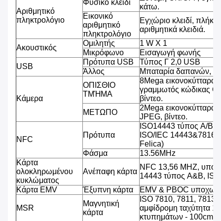
Φυσικό κλειδί
κάτω.
Αριθμητικό
Εικονικό
πληκτρολόγιο
Εγχώριο κλειδί, πλήκτρ
αριθμητικό
αριθμητικά κλειδιά.
πληκτρολόγιο
Ομιλητής
1 W Χ 1
Ακουστικός
Μικρόφωνο
Εισαγωγή φωνής
Πρότυπα USB
Τύπος Γ 2,0 USB
USB
Άλλος
Μπαταρία δαπανών, υ
8Mega εικονοκύτταρα,
ΟΠΙΣΘΙΟ
γραμμωτός κώδικας QR
ΤΜΉΜΑ
Κάμερα
βίντεο.
2Mega εικονοκύτταρα,
ΜΕΤΩΠΟ
JPEG, βίντεο.
ISO14443 τύπος A/B (
Πρότυπα
ISO/IEC 14443&7816, 
NFC
Felica)
Φάσμα
13.56MHz
Κάρτα
NFC 13,56 MHZ, υποστ
ολοκληρωμένου
Ανέπαφη κάρτα
14443 τύπος A&B, IS
κυκλώματος
Κάρτα EMV
Έξυπνη κάρτα
EMV & PBOC υποχωρη
ISO 7810, 7811, 7813 
Μαγνητική
MSR
αμφίδρομη ταχύτητα 1
κάρτα
κτυπημάτων - 100cm/s