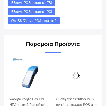
Έξυπνο POS τερματικό FBI
Έξυπνο POS τερματικό PCI
Wct-S8 έξυπνο POS τερματικό
Παρόμοια Προϊόντα
Φορητά κινητά Pos FBI
Οθόνη αφής έξυπνο POS
Λι
ην
NFC φορητά Pos τελικά
τελικό, αρρενωπό POS με
κι