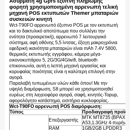
Ασύρματη 4g Gprs έξυπνη πληρωμής
φορητή χρησιμοποιημένη αρρενωπή τελική
μηχανή POS εκτυπωτών Themer μπαταριών
συσκευών κινητή
Wct-T90FO
αρρενωπό έξυπνο POS με τον εκτυπωτή
και το δακτυλικό αποτύπωμα που συλλέγει την
ενότητα (προαιρετική), αρρενωπό 7 λειτουργικό
σύστημα, αφή οθόνης 5,5 ίντσας, έξοχη μακροχρόνια
εφεδρική ικανότητα μπαταριών είναι mAh 7.4V 5800,
θερμικός εκτυπωτής εγγράφου, κάμερα μέγα-
εικονοκυττάρου 5, 2G/3G/4G/wifi, bluetooth
επικοινωνία, αυτή η λεπτή μηχανή εργασίας και
κορυφαίας ποιότητας είναι η καλύτερη επιλογή στην
αγορά.
Παραλαβή τυπωμένων υλών κάθε όπου! Με την
υψηλή διαμόρφωση, S8 μπορεί να χρησιμοποιηθεί
ευρέως στη λαχειοφόρο αγορά, σαφή, κινητός-Topup,
αφορολόγητο κατάστημα, εισιτήριο κυκλοφορίας.
Wct-T90FO αρρενωπή POS διαμόρφωση:
Τύπος
Προδιαγραφή προϊό
MTK MT8735 (ΒΡΑΧΊΟ
Επεξεργαστής
A53,1.3GHz 4-πυρήνω
RAM
1GB/2GB LPDDR3