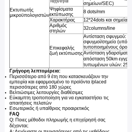
Ταχύτητα
σημείων/SEC)
Ψηφίσματα
Εκτυπωτής
8 dots/mm
εκτύπωσης
μικροϋπολογιστών
Χαρακτήρας
12*24dots και σημεία 2
Αριθμός
32columns/line
στηλών
Αντίσταση σφυγμού: 1
σφυγμοί/σημείο (υπό τ
τυποποιημένους όρους
Επικεφαλής
Αντίσταση γδαρσίματος
ζωή εκτύπωσης
απόσταση 50km εγγράφ
τυπωμένων υλών: 25% 
Γρήγορη λεπτομέρεια:
Περισσότερο από 9 έτη που κατασκευάζουν την
εμπειρία και εφαρμοσμένο το προϊόντα /placed
περισσότερες από 180 χώρες
Βελτιώσιμες λειτουργίες διαθέσιμες
Εύκαμπτη τροποποίηση για να εγκαταστήσει τις
απαιτήσεις πελατών
Εσωτερικός ή υπαίθριος προαιρετικός
FAQ
Q: Ποιες μέθοδοι πληρωμής η επιχείρησή σας
δέχονται;
Α: Δεχόμαστε οι περισσότερες από τις μεθόδους