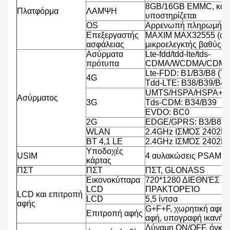
8GB/16GB EMMC, κάρ
Πλατφόρμα
ΛΑΜΨΗ
υποστηρίζεται
OS
Αρρενωπή πληρωμή OS
Επεξεργαστής
MAXIM MAX32555 (ασ
ασφάλειας
μικροελεγκτής βαθύς-κ
Ασύρματα
Lte-fdd/tdd-lte/tds-
πρότυπα
CDMA/WCDMA/CDMA
Lte-FDD: B1/B3/B8 (T
4G
Tdd-LTE: B38/B39/B40
UMTS/HSPA/HSPA+/D
Ασύρματος
3G
Tds-CDM: B34/B39
EVDO: BC0
2G
EDGE/GPRS: B3/B8
WLAN
2.4GHz ΙΣΜΌΣ 2402
BT 4,1 LE
2.4GHz ΙΣΜΌΣ 2402
Υποδοχές
USIM
4 αυλακώσεις PSAM, 2
κάρτας
ΠΣΤ
ΠΣΤ
ΠΣΤ, GLONASS
Εικονοκύτταρα
720*1280 ΔΙΕΘΝΈΣ 
LCD
ΠΡΑΚΤΟΡΕΊΟ
LCD και επιτροπή
LCD
5,5 ίντσα
αφής
G+F+F, χωρητική αφή 
Επιτροπή αφής
αφή, υπογραφή ικανή, β
Δύναμη ON/OFF, όγκος