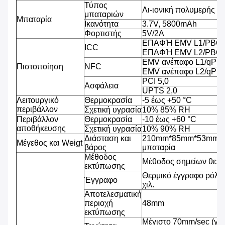
Τύπος
Λι-ιονική πολυμερής μ
μπαταριών
Μπαταρία
Ικανότητα
3.7V, 5800mAh
Φορτιστής
5V/2A
ΕΠΑΦΉ EMV L1/PBCO
ICC
ΕΠΑΦΉ EMV L2/PBOC
EMV ανέπαφο L1/qPB
Πιστοποίηση
NFC
EMV ανέπαφο L2/qPB
PCI 5,0
Ασφάλεια
UPTS 2,0
Λειτουργικό
Θερμοκρασία
-5 έως +50 °C
περιβάλλον
Σχετική υγρασία
10% 85% RH
Περιβάλλον
Θερμοκρασία
-10 έως +60 °C
αποθήκευσης
Σχετική υγρασία
10% 90% RH
Διάσταση και
210mm*85mm*53mm, 4
Μέγεθος και Weigt
βάρος
μπαταρία
Μέθοδος
Μέθοδος σημείων θερ
εκτύπωσης
Θερμικό έγγραφο ρόλω
Έγγραφο
χιλ.
Αποτελεσματική
περιοχή
48mm
εκτύπωσης
Μέγιστο 70mm/sec (γρ