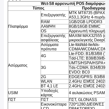
Wct-S8 αρρενωπή POS διαμόρφωσ
Τύπος
Προδιαγραφή
MTK MT8735 (ΒΡΑΧΊΟ
Επεξεργαστής
A53,1.3GHz 4-πυρήνω
RAM
1GB/2GB LPDDR3
Πλατφόρμα
ΛΑΜΨΗ
8GB/16GB EMMC
OS
Αρρενωπή πληρωμή OS
Επεξεργαστής
MAXIM MAX32555 (ασ
ασφάλειας
μικροελεγκτής DeepCo
Ασύρματα
Lte-fdd/tdd-lte/tds-
πρότυπα
CDMA/WCDMA/CDMA
Lte-FDD: B1/B3/B8 (T
4G
Tdd-LTE: B38/B39/B40
UMTS/HSPA/HSPA+/D
Ασύρματος
3G
Tds-CDMA: B34/B39
EVDO: BC0
2G
EDGE/GPRS: B3/B8
WLAN
2.4GHz ΙΣΜΌΣ 2402
BT 4,1 LE
2.4GHz ΙΣΜΌΣ 2402
Υποδοχές
USIM
4 αυλακώσεις PSAM, 2
κάρτας
ΠΣΤ
ΠΣΤ
ΠΣΤ, GLONASS
Εικονοκύτταρα
720*1280 ΔΙΕΘΝΈΣ 
LCD
ΠΡΑΚΤΟΡΕΊΟ