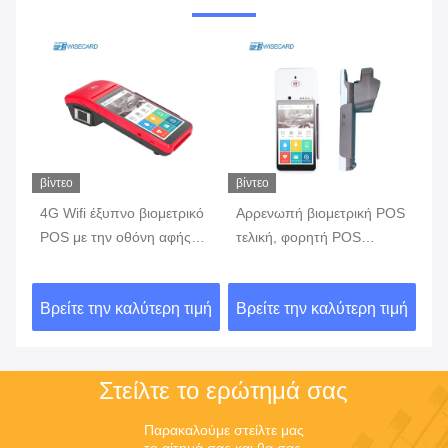
βίντεο
βίντεο
βίν
4G Wifi έξυπνο βιομετρικό
Αρρενωπή βιομετρική POS
έξ
POS με την οθόνη αφής
τελική, φορητή POS
τε
κό
αναγνωστών δακτυλικών
μηχανή 7,0 με
το
αποτυπωμάτων
ενσωματωμένη την
α
ιμή
Βρείτε την καλύτερη τιμή
Βρείτε την καλύτερη τιμή
Βρ
εκτυπωτής μπαταρία
Στείλτε το ερώτημά σας
Παρακαλούμε στείλτε μας 