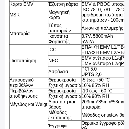
Κάρτα EMV
Έξυπνη κάρτα
EMV & PBOC υποχωρη
ISO 7810, 7811, 7813 
Μαγνητική
MSR
αμφίδρομη ταχύτητα 1
κάρτα
κτυπημάτων - 100cm/s
Τύπος
Λι-ιονική πολυμερής μ
μπαταριών
Μπαταρία
Ικανότητα
3.7V, 5800mAh
Φορτιστής
5V/2A
ΕΠΑΦΉ EMV L1/PBCO
ICC
ΕΠΑΦΉ EMV L2/PBOC
EMV ανέπαφο L1/qPB
Πιστοποίηση
NFC
EMV ανέπαφο L2/qPB
PCI 5,0
Ασφάλεια
UPTS 2,0
Λειτουργικό
Θερμοκρασία
-5 έως +50 °C
περιβάλλον
Σχετική υγρασία
10% 85% RH
Περιβάλλον
Θερμοκρασία
-10 έως +60 °C
αποθήκευσης
Σχετική υγρασία
10% 90% RH
Διάσταση και
203mm*85mm*53mm, 4
Μέγεθος και Weigt
βάρος
μπαταρία
Μέθοδος
Μέθοδος σημείων θερ
εκτύπωσης
Θερμικό έγγραφο ρόλω
Έγγραφο
χιλ.