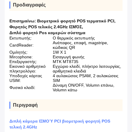
Προδιαγραφές
Επισημαίνω:
Βιομετρικό φορητό POS τερματικό PCI
,
Φορητός POS τελικός 2.4GHz ΙΣΜΌΣ
,
Διπλό φορητό Pos καμερών σύστημα
Εκτυπωτής:
Ο θερμικός εκτυπωτής
Ανέπαφος, επαφή, magstripe,
CardReader:
κώδικας QR
Ομιλητής:
1W Χ 1
Mircophone:
Εισαγωγή φωνής
Επεξεργαστής:
MTK MT8735
Εικονικό αριθμητικό
Εγχώριο κλειδί, πλήκτρο λειτουργίας,
πληκτρολόγιο:
αριθμητικά κλειδιά
Υποδοχές κάρτας
4 αυλακώσεις PSAM, 2 αυλακώσεις
USIM:
SIM
Δύναμη ON/OFF, Volumn επάνω,
Φυσικό κλειδί:
Volumn κάτω
Περιγραφή
Διπλή κάμερα ΙΣΜΟΎ PCI βιομετρική φορητή POS
τελική 2.4GHz