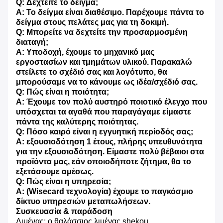
Q: Δεχτείτε το δείγμα;
Α: Το δείγμα είναι διαθέσιμο. Παρέχουμε πάντα το
δείγμα στους πελάτες μας για τη δοκιμή.
Q: Μπορείτε να δεχτείτε την προσαρμοσμένη
διαταγή;
Α: Υποδοχή, έχουμε το μηχανικό μας
εργοστασίων και τμημάτων υλικού. Παρακαλώ
στείλετε το σχέδιό σας και λογότυπο, θα
μπορούσαμε να το κάνουμε ως ιδέα/σχέδιό σας.
Q: Πώς είναι η ποιότητα;
Α: Έχουμε τον πολύ αυστηρό ποιοτικό έλεγχο που
υπόσχεται τα αγαθά που παραγάγαμε είμαστε
πάντα της καλύτερης ποιότητας.
Q: Πόσο καιρό είναι η εγγυητική περίοδός σας;
Α: εξουσιοδότηση 1 έτους, πλήρης υπευθυνότητα
για την εξουσιοδότηση. Είμαστε πολύ βέβαιοι στα
προϊόντα μας, εάν οποιοδήποτε ζήτημα, θα το
εξετάσουμε αμέσως.
Q: Πώς είναι η υπηρεσία;
Α: (Wisecard τεχνολογία) έχουμε το παγκόσμιο
δίκτυο υπηρεσιών μεταπωλήσεων.
Συσκευασία & παράδοση
Λιμένας: ο θαλάσσιος λιμένας shekou