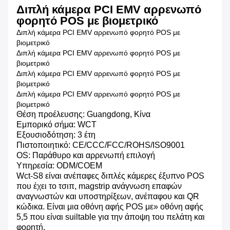
Διπλή κάμερα PCI EMV αρρενωπό
φορητό POS με βιομετρικό
Διπλή κάμερα PCI EMV αρρενωπό φορητό POS με
βιομετρικό
Διπλή κάμερα PCI EMV αρρενωπό φορητό POS με
βιομετρικό
Διπλή κάμερα PCI EMV αρρενωπό φορητό POS με
βιομετρικό
Διπλή κάμερα PCI EMV αρρενωπό φορητό POS με
βιομετρικό
Θέση προέλευσης: Guangdong, Κίνα
Εμπορικό σήμα: WCT
Εξουσιοδότηση: 3 έτη
Πιστοποιητικό: CE/CCC/FCC/ROHS/ISO9001
OS: Παράθυρο και αρρενωπή επιλογή
Υπηρεσία: ODM/COEM
Wct-S8 είναι ανέπαφες διπλές κάμερες έξυπνο POS
που έχει το τσιπ, magstrip ανάγνωση επαφών
αναγνωστών και υποστηρίξεων, ανέπαφου και QR
κώδικα. Είναι μια οθόνη αφής POS με» οθόνη αφής
5,5 που είναι suiltable για την άποψη του πελάτη και
φορητή.