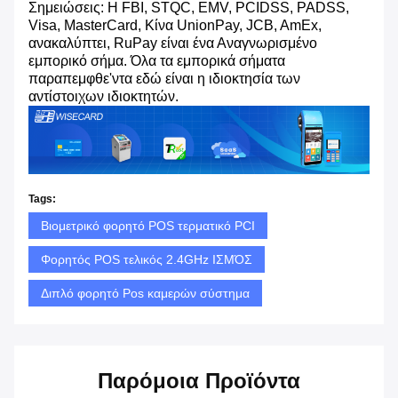
Σημειώσεις: Η FBI, STQC, EMV, PCIDSS, PADSS,
Visa, MasterCard, Κίνα UnionPay, JCB, AmEx,
ανακαλύπτει, RuPay είναι ένα Αναγνωρισμένο
εμπορικό σήμα. Όλα τα εμπορικά σήματα
παραπεμφθε'ντα εδώ είναι η ιδιοκτησία των
αντίστοιχων ιδιοκτητών.
Tags:
Βιομετρικό φορητό POS τερματικό PCI
Φορητός POS τελικός 2.4GHz ΙΣΜΌΣ
Διπλό φορητό Pos καμερών σύστημα
Παρόμοια Προϊόντα