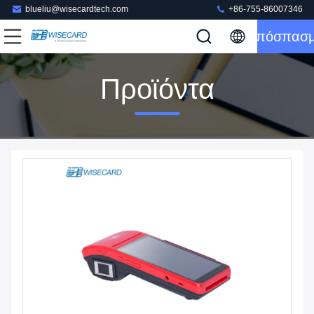
blueliu@wisecardtech.com
+86-755-86007346
Απόσπασ
Προϊόντα