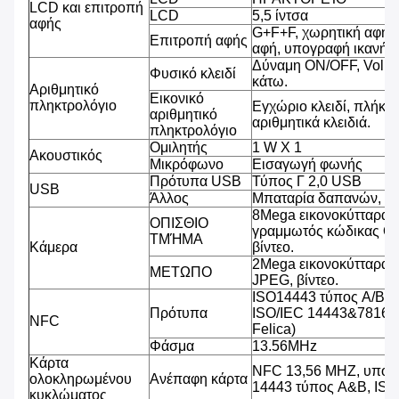
LCD και επιτροπή
LCD
5,5 ίντσα
αφής
G+F+F, χωρητική αφή 
Επιτροπή αφής
αφή, υπογραφή ικανή, β
Δύναμη ON/OFF, Volu
Φυσικό κλειδί
κάτω.
Αριθμητικό
Εικονικό
πληκτρολόγιο
Εγχώριο κλειδί, πλήκτρ
αριθμητικό
αριθμητικά κλειδιά.
πληκτρολόγιο
Ομιλητής
1 W Χ 1
Ακουστικός
Μικρόφωνο
Εισαγωγή φωνής
Πρότυπα USB
Τύπος Γ 2,0 USB
USB
Άλλος
Μπαταρία δαπανών, υ
8Mega εικονοκύτταρα,
ΟΠΙΣΘΙΟ
γραμμωτός κώδικας QR
ΤΜΉΜΑ
Κάμερα
βίντεο.
2Mega εικονοκύτταρα,
ΜΕΤΩΠΟ
JPEG, βίντεο.
ISO14443 τύπος A/B (
Πρότυπα
ISO/IEC 14443&7816, 
NFC
Felica)
Φάσμα
13.56MHz
Κάρτα
NFC 13,56 MHZ, υποστ
ολοκληρωμένου
Ανέπαφη κάρτα
14443 τύπος A&B, IS
κυκλώματος