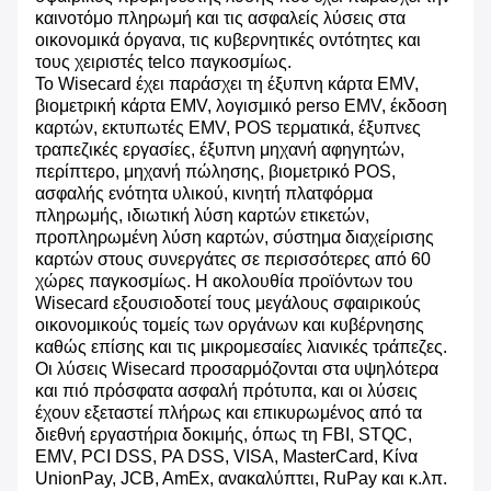
καινοτόμο πληρωμή και τις ασφαλείς λύσεις στα
οικονομικά όργανα, τις κυβερνητικές οντότητες και
τους χειριστές telco παγκοσμίως.
Το Wisecard έχει παράσχει τη έξυπνη κάρτα EMV,
βιομετρική κάρτα EMV, λογισμικό perso EMV, έκδοση
καρτών, εκτυπωτές EMV, POS τερματικά, έξυπνες
τραπεζικές εργασίες, έξυπνη μηχανή αφηγητών,
περίπτερο, μηχανή πώλησης, βιομετρικό POS,
ασφαλής ενότητα υλικού, κινητή πλατφόρμα
πληρωμής, ιδιωτική λύση καρτών ετικετών,
προπληρωμένη λύση καρτών, σύστημα διαχείρισης
καρτών στους συνεργάτες σε περισσότερες από 60
χώρες παγκοσμίως. Η ακολουθία προϊόντων του
Wisecard εξουσιοδοτεί τους μεγάλους σφαιρικούς
οικονομικούς τομείς των οργάνων και κυβέρνησης
καθώς επίσης και τις μικρομεσαίες λιανικές τράπεζες.
Οι λύσεις Wisecard προσαρμόζονται στα υψηλότερα
και πιό πρόσφατα ασφαλή πρότυπα, και οι λύσεις
έχουν εξεταστεί πλήρως και επικυρωμένος από τα
διεθνή εργαστήρια δοκιμής, όπως τη FBI, STQC,
EMV, PCI DSS, PA DSS, VISA, MasterCard, Κίνα
UnionPay, JCB, AmEx, ανακαλύπτει, RuPay και κ.λπ.