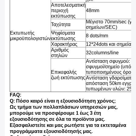
Αποτελεσματική
περιοχή
48mm
εκτύπωσης
Μέγιστο 70mm/sec (γρ
Ταχύτητα
σημείων/SEC)
Εκτυπωτής
Ψηφίσματα
8 dots/mm
μικροϋπολογιστών
εκτύπωσης
Χαρακτήρας
12*24dots και σημεία 2
Αριθμός
32columns/line
στηλών
Αντίσταση σφυγμού: 1
σφυγμοί/σημείο (υπό τ
Επικεφαλής
τυποποιημένους όρους
ζωή εκτύπωσης
Αντίσταση γδαρσίματος
απόσταση 50km εγγράφ
τυπωμένων υλών: 25% 
FAQ:
Q: Πόσο καιρό είναι η εξουσιοδότηση χρόνος;
Ως τμήμα των πολλαπλάσιων υπηρεσιών μας,
μπορούμε να προσφέρουμε 1 έως 3 έτη
εξουσιοδότησης σε όλα τα προϊόντα μας.
Εξασφαλιστείτε και μας ρωτήστε για τα εκτεταμένα
προγράμματα εξουσιοδότησής μας.