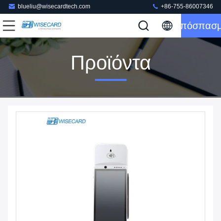
blueliu@wisecardtech.com
+86-755-86007346
Απόσπασ
Προϊόντα