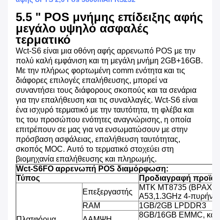
5.5 " POS μνήμης επίδειξης αφής
μεγάλο υψηλό ασφαλές
τερματικό
Wct-S6 είναι μια οθόνη αφής αρρενωπό POS με την
πολύ καλή εμφάνιση και τη μεγάλη μνήμη 2GB+16GB.
Με την πλήρως φορτωμένη comm ενότητα και τις
διάφορες επιλογές επαλήθευσης, μπορεί να
συναντήσει τους διάφορους σκοπούς και τα σενάρια
για την επαλήθευση και τις συναλλαγές.
Wct-S6 είναι
ένα ισχυρό τερματικό με την ταυτότητα, τη φλέβα και
τις του προσώπου ενότητες αναγνώρισης, η οποία
επιτρέπουν σε μας για να ενσωματώσουν με στην
πρόσβαση ασφάλειας, επαλήθευση ταυτότητας,
σκοπός MOC. Αυτό το τερματικό στοχεύει στη
βιομηχανία επαλήθευσης και πληρωμής.
Wct-S6FO αρρενωπή POS διαμόρφωση:
Τύπος
Προδιαγραφή προϊό
MTK MT8735 (ΒΡΑΧΊΟ
Επεξεργαστής
A53,1.3GHz 4-πυρήνω
RAM
1GB/2GB LPDDR3
8GB/16GB EMMC, κάρ
Πλατφόρμα
ΛΑΜΨΗ