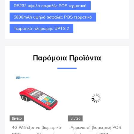
RS232 υψηλό ασφαλές POS τερματικό
5800mAh υψηλό ασφαλές POS τερματικό
Τερματικό πληρωμής UPTS 2
Παρόμοια Προϊόντα
βίντεο
βίντεο
βίν
4G Wifi έξυπνο βιομετρικό
Αρρενωπή βιομετρική POS
έξ