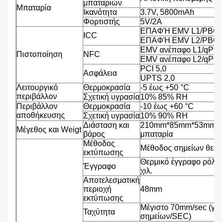
μπαταριών
Μπαταρία
Ικανότητα
3.7V, 5800mAh
Φορτιστής
5V/2A
ΕΠΑΦΉ EMV L1/PBCO
ICC
ΕΠΑΦΉ EMV L2/PBOC
EMV ανέπαφο L1/qPB
Πιστοποίηση
NFC
EMV ανέπαφο L2/qPB
PCI 5,0
Ασφάλεια
UPTS 2,0
Λειτουργικό
Θερμοκρασία
-5 έως +50 °C
περιβάλλον
Σχετική υγρασία
10% 85% RH
Περιβάλλον
Θερμοκρασία
-10 έως +60 °C
αποθήκευσης
Σχετική υγρασία
10% 90% RH
Διάσταση και
210mm*85mm*53mm, 4
Μέγεθος και Weigt
βάρος
μπαταρία
Μέθοδος
Μέθοδος σημείων θερ
εκτύπωσης
Θερμικό έγγραφο ρόλω
Έγγραφο
χιλ.
Αποτελεσματική
περιοχή
48mm
εκτύπωσης
Μέγιστο 70mm/sec (γρ
Ταχύτητα
σημείων/SEC)