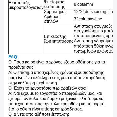
Ψηφίσματα
Εκτυπωτής
8 dots/mm
εκτύπωσης
μικροϋπολογιστών
Χαρακτήρας
12*24dots και σημεία 2
Αριθμός
32columns/line
στηλών
Αντίσταση σφυγμού: 1
σφυγμοί/σημείο (υπό τ
τυποποιημένους όρους
Επικεφαλής
Αντίσταση γδαρσίματος
ζωή εκτύπωσης
απόσταση 50km εγγράφ
τυπωμένων υλών: 25% 
FAQ:
Q: Πόσο καιρό είναι ο χρόνος εξουσιοδότησης για τα
προϊόντα σας;
Α: Ο επίσημα υποσχεμένος χρόνος εξουσιοδότησής
μας είναι ένα ολόκληρο έτος μετά από την παράδοση
στην καλύτερη περίπτωση.
Q: Έχετε το εργοστάσιο περιφράξεών σας;
Α: Ναι έχουμε το εργοστάσιο περιφράξεών μας, και
έχουμε τον καλύτερο δομικό μηχανικό, ελπίζουμε να
παρέχουμε σε σας την καλύτερη οθόνη και τη μορφή,
έτσι ο cOem είναι επίσης ευπρόσδεκτος.
Q: Δίνετε οποιαδήποτε έκπτωση;