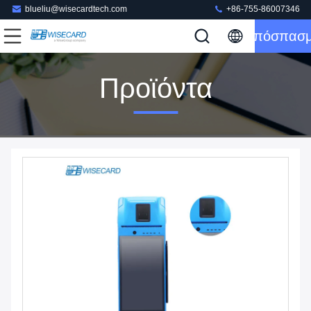
blueliu@wisecardtech.com
+86-755-86007346
Απόσπασ
Προϊόντα