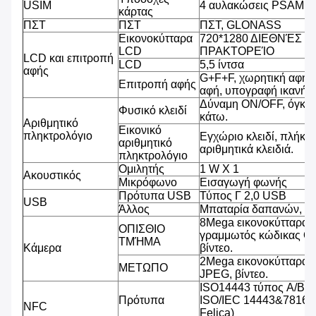
USIM
4 αυλακώσεις PSAM, 2
κάρτας
ΠΣΤ
ΠΣΤ
ΠΣΤ, GLONASS
Εικονοκύτταρα
720*1280 ΔΙΕΘΝΈΣ 
LCD
ΠΡΑΚΤΟΡΕΊΟ
LCD και επιτροπή
LCD
5,5 ίντσα
αφής
G+F+F, χωρητική αφή 
Επιτροπή αφής
αφή, υπογραφή ικανή, β
Δύναμη ON/OFF, όγκος
Φυσικό κλειδί
κάτω.
Αριθμητικό
Εικονικό
πληκτρολόγιο
Εγχώριο κλειδί, πλήκτρ
αριθμητικό
αριθμητικά κλειδιά.
πληκτρολόγιο
Ομιλητής
1 W Χ 1
Ακουστικός
Μικρόφωνο
Εισαγωγή φωνής
Πρότυπα USB
Τύπος Γ 2,0 USB
USB
Άλλος
Μπαταρία δαπανών, υ
8Mega εικονοκύτταρα,
ΟΠΙΣΘΙΟ
γραμμωτός κώδικας QR
ΤΜΉΜΑ
Κάμερα
βίντεο.
2Mega εικονοκύτταρα,
ΜΕΤΩΠΟ
JPEG, βίντεο.
ISO14443 τύπος A/B (
Πρότυπα
ISO/IEC 14443&7816, 
NFC
Felica)