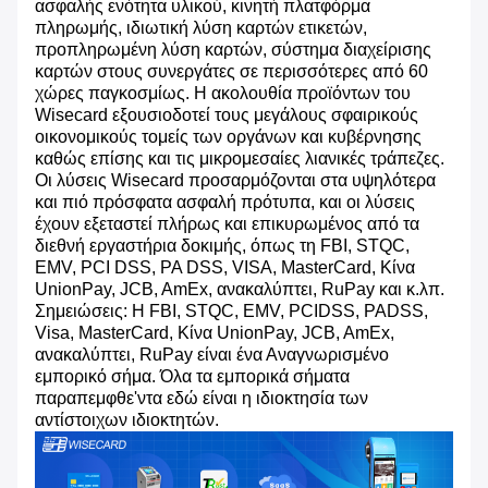
ασφαλής ενότητα υλικού, κινητή πλατφόρμα
πληρωμής, ιδιωτική λύση καρτών ετικετών,
προπληρωμένη λύση καρτών, σύστημα διαχείρισης
καρτών στους συνεργάτες σε περισσότερες από 60
χώρες παγκοσμίως. Η ακολουθία προϊόντων του
Wisecard εξουσιοδοτεί τους μεγάλους σφαιρικούς
οικονομικούς τομείς των οργάνων και κυβέρνησης
καθώς επίσης και τις μικρομεσαίες λιανικές τράπεζες.
Οι λύσεις Wisecard προσαρμόζονται στα υψηλότερα
και πιό πρόσφατα ασφαλή πρότυπα, και οι λύσεις
έχουν εξεταστεί πλήρως και επικυρωμένος από τα
διεθνή εργαστήρια δοκιμής, όπως τη FBI, STQC,
EMV, PCI DSS, PA DSS, VISA, MasterCard, Κίνα
UnionPay, JCB, AmEx, ανακαλύπτει, RuPay και κ.λπ.
Σημειώσεις: Η FBI, STQC, EMV, PCIDSS, PADSS,
Visa, MasterCard, Κίνα UnionPay, JCB, AmEx,
ανακαλύπτει, RuPay είναι ένα Αναγνωρισμένο
εμπορικό σήμα. Όλα τα εμπορικά σήματα
παραπεμφθε'ντα εδώ είναι η ιδιοκτησία των
αντίστοιχων ιδιοκτητών.