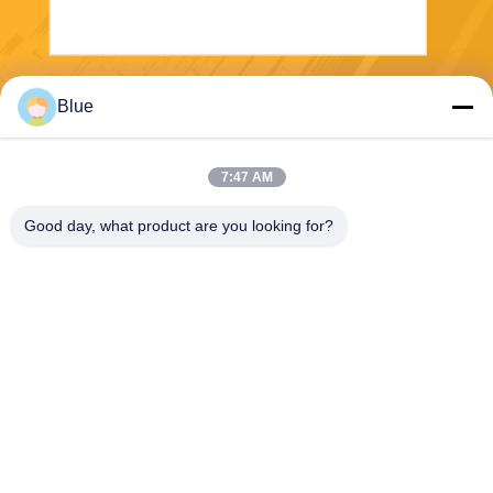
Στείλε
Blue
7:47 AM
Good day, what product are you looking for?
Wisecard Technology Co., Ltd.
blueliu@wisecardtech.com
+86-755-86007346
B1303, κτήριο τεχνολογίας C
huangyi, Gaoxin Γ. 1$ο Ave,
Nanshan, Shenzhen, Guang
dong, 518057, Κίνα