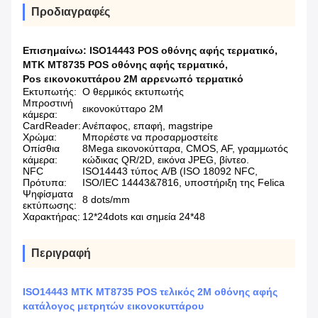
Προδιαγραφές
Επισημαίνω:
ISO14443 POS οθόνης αφής τερματικό
,
MTK MT8735 POS οθόνης αφής τερματικό
,
Pos εικονοκυττάρου 2M αρρενωπό τερματικό
Εκτυπωτής:
Ο θερμικός εκτυπωτής
Μπροστινή
εικονοκύτταρο 2M
κάμερα:
CardReader:
Ανέπαφος, επαφή, magstripe
Χρώμα:
Μπορέστε να προσαρμοστείτε
Οπίσθια
8Mega εικονοκύτταρα, CMOS, AF, γραμμωτός
κάμερα:
κώδικας QR/2D, εικόνα JPEG, βίντεο.
NFC
ISO14443 τύπος A/B (ISO 18092 NFC,
Πρότυπα:
ISO/IEC 14443&7816, υποστήριξη της Felica
Ψηφίσματα
8 dots/mm
εκτύπωσης:
Χαρακτήρας:
12*24dots και σημεία 24*48
Περιγραφή
ISO14443 MTK MT8735 POS τελικός 2M οθόνης αφής
κατάλογος μετρητών εικονοκυττάρου