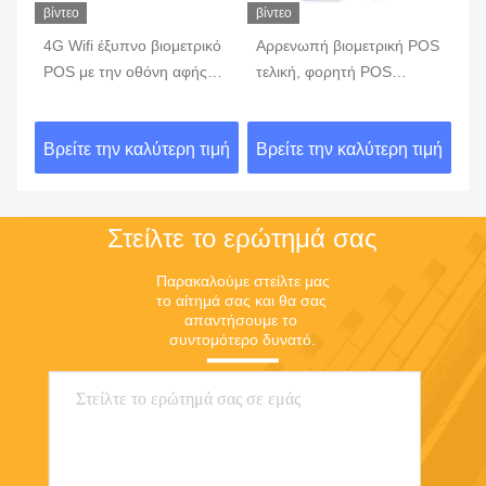
βίντεο
βίντεο
βίν
4G Wifi έξυπνο βιομετρικό
Αρρενωπή βιομετρική POS
έξ
POS με την οθόνη αφής
τελική, φορητή POS
τε
κό
αναγνωστών δακτυλικών
μηχανή 7,0 με
το
αποτυπωμάτων
ενσωματωμένη την
α
ιμή
Βρείτε την καλύτερη τιμή
Βρείτε την καλύτερη τιμή
Βρ
εκτυπωτής μπαταρία
Στείλτε το ερώτημά σας
Παρακαλούμε στείλτε μας 
το αίτημά σας και θα σας 
απαντήσουμε το 
συντομότερο δυνατό.