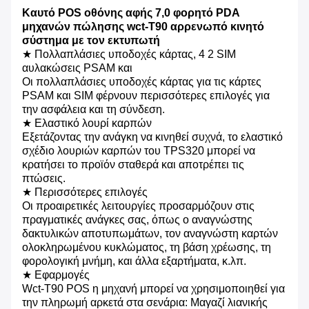
Καυτό POS οθόνης αφής 7,0 φορητό PDA
μηχανών πώλησης wct-T90 αρρενωπό κινητό
σύστημα με τον εκτυπωτή
★ Πολλαπλάσιες υποδοχές κάρτας, 4 2 SIM
αυλακώσεις PSAM και
Οι πολλαπλάσιες υποδοχές κάρτας για τις κάρτες
PSAM και SIM φέρνουν περισσότερες επιλογές για
την ασφάλεια και τη σύνδεση.
★ Ελαστικό λουρί καρπών
Εξετάζοντας την ανάγκη να κινηθεί συχνά, το ελαστικό
σχέδιο λουριών καρπών του TPS320 μπορεί να
κρατήσει το προϊόν σταθερά και αποτρέπει τις
πτώσεις.
★ Περισσότερες επιλογές
Οι προαιρετικές λειτουργίες προσαρμόζουν στις
πραγματικές ανάγκες σας, όπως ο αναγνώστης
δακτυλικών αποτυπωμάτων, τον αναγνώστη καρτών
ολοκληρωμένου κυκλώματος, τη βάση χρέωσης, τη
φορολογική μνήμη, και άλλα εξαρτήματα, κ.λπ.
★ Εφαρμογές
Wct-T90 POS η μηχανή μπορεί να χρησιμοποιηθεί για
την πληρωμή αρκετά στα σενάρια: Μαγαζί λιανικής