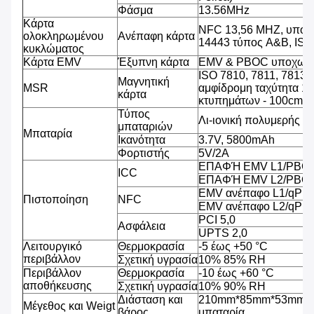
Φάσμα
13.56MHz
Κάρτα
NFC 13,56 MHZ, υποστ
ολοκληρωμένου
Ανέπαφη κάρτα
14443 τύπος A&B, IS
κυκλώματος
Κάρτα EMV
Έξυπνη κάρτα
EMV & PBOC υποχωρη
ISO 7810, 7811, 7813 
Μαγνητική
MSR
αμφίδρομη ταχύτητα 1
κάρτα
κτυπημάτων - 100cm/s
Τύπος
Λι-ιονική πολυμερής μ
μπαταριών
Μπαταρία
Ικανότητα
3.7V, 5800mAh
Φορτιστής
5V/2A
ΕΠΑΦΉ EMV L1/PBCO
ICC
ΕΠΑΦΉ EMV L2/PBOC
EMV ανέπαφο L1/qPB
Πιστοποίηση
NFC
EMV ανέπαφο L2/qPB
PCI 5,0
Ασφάλεια
UPTS 2,0
Λειτουργικό
Θερμοκρασία
-5 έως +50 °C
περιβάλλον
Σχετική υγρασία
10% 85% RH
Περιβάλλον
Θερμοκρασία
-10 έως +60 °C
αποθήκευσης
Σχετική υγρασία
10% 90% RH
Διάσταση και
210mm*85mm*53mm, 4
Μέγεθος και Weigt
βάρος
μπαταρία