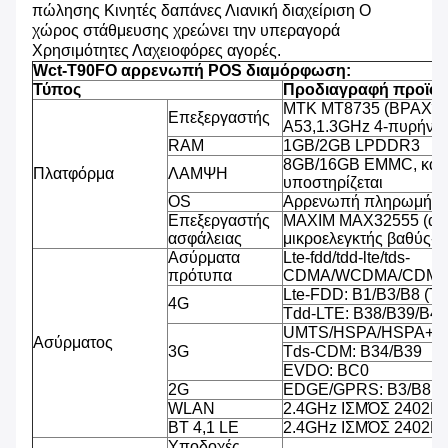
πώλησης Κινητές δαπάνες Λιανική διαχείριση Ο
χώρος στάθμευσης χρεώνει την υπεραγορά
Χρησιμότητες Λαχειοφόρες αγορές.
Wct-T90FO αρρενωπή POS διαμόρφωση:
Τύπος
Προδιαγραφή προϊό
MTK MT8735 (ΒΡΑΧΊΟ
Επεξεργαστής
A53,1.3GHz 4-πυρήνω
RAM
1GB/2GB LPDDR3
8GB/16GB EMMC, κάρ
Πλατφόρμα
ΛΑΜΨΗ
υποστηρίζεται
OS
Αρρενωπή πληρωμή OS
Επεξεργαστής
MAXIM MAX32555 (ασ
ασφάλειας
μικροελεγκτής βαθύς-κ
Ασύρματα
Lte-fdd/tdd-lte/tds-
πρότυπα
CDMA/WCDMA/CDMA
Lte-FDD: B1/B3/B8 (T
4G
Tdd-LTE: B38/B39/B40
UMTS/HSPA/HSPA+/D
Ασύρματος
3G
Tds-CDM: B34/B39
EVDO: BC0
2G
EDGE/GPRS: B3/B8
WLAN
2.4GHz ΙΣΜΌΣ 2402
BT 4,1 LE
2.4GHz ΙΣΜΌΣ 2402
Υποδοχές