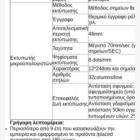
Μέθοδος
Μέθοδος σημείων θερ
εκτύπωσης
Θερμικό έγγραφο ρόλω
Έγγραφο
χιλ.
Αποτελεσματική
περιοχή
48mm
εκτύπωσης
Μέγιστο 70mm/sec (γρ
Ταχύτητα
σημείων/SEC)
Ψηφίσματα
Εκτυπωτής
8 dots/mm
εκτύπωσης
μικροϋπολογιστών
Χαρακτήρας
12*24dots και σημεία 2
Αριθμός
32columns/line
στηλών
Αντίσταση σφυγμού: 1
σφυγμοί/σημείο (υπό τ
τυποποιημένους όρους
Επικεφαλής
Αντίσταση γδαρσίματος
ζωή εκτύπωσης
απόσταση 50km εγγράφ
τυπωμένων υλών: 25% 
Γρήγορη λεπτομέρεια:
Περισσότερο από 9 έτη που κατασκευάζουν την
εμπειρία και εφαρμοσμένο το προϊόντα /placed
περισσότερες από 180 χώρες