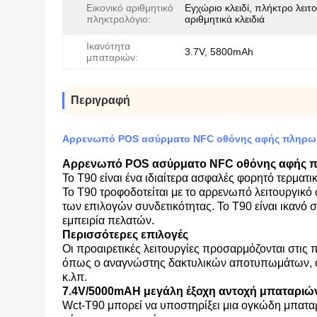
Εικονικό αριθμητικό
Εγχώριο κλειδί, πλήκτρο λειτο
πληκτρολόγιο:
αριθμητικά κλειδιά
Ικανότητα
3.7V, 5800mAh
μπαταριών:
Περιγραφή
Αρρενωπό POS ασύρματο NFC οθόνης αφής πληρωμή
Αρρενωπό POS ασύρματο NFC οθόνης αφής πλ
Το T90 είναι ένα ιδιαίτερα ασφαλές φορητό τερμα
Το T90 τροφοδοτείται με το αρρενωπό λειτουργικό
των επιλογών συνδετικότητας. Το T90 είναι ικανό 
εμπειρία πελατών.
Περισσότερες επιλογές
Οι προαιρετικές λειτουργίες προσαρμόζονται στις 
όπως ο αναγνώστης δακτυλικών αποτυπωμάτων, ο 
κ.λπ.
7.4V/5000mAH μεγάλη έξοχη αντοχή μπαταριώ
Wct-T90 μπορεί να υποστηρίξει μια ογκώδη μπαταρί