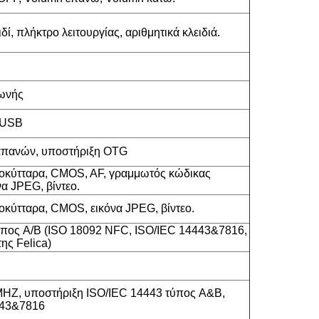
δί, πλήκτρο λειτουργίας, αριθμητικά κλειδιά.
ωνής
 USB
απανών, υποστήριξη OTG
οκύτταρα, CMOS, AF, γραμμωτός κώδικας
α JPEG, βίντεο.
οκύτταρα, CMOS, εικόνα JPEG, βίντεο.
πος A/B (ISO 18092 NFC, ISO/IEC 14443&7816,
ης Felica)
HZ, υποστήριξη ISO/IEC 14443 τύπος A&B,
443&7816