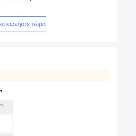
κοινωνήστε τώρα
7
ις