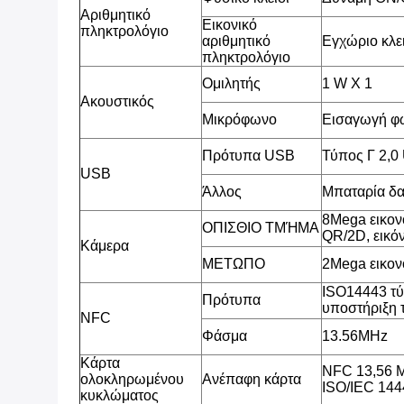
Αριθμητικό
Εικονικό
πληκτρολόγιο
αριθμητικό
Εγχώριο κλει
πληκτρολόγιο
Ομιλητής
1 W Χ 1
Ακουστικός
Μικρόφωνο
Εισαγωγή φ
Πρότυπα USB
Τύπος Γ 2,0
USB
Άλλος
Μπαταρία δ
8Mega εικον
ΟΠΙΣΘΙΟ ΤΜΉΜΑ
QR/2D, εικόν
Κάμερα
ΜΕΤΩΠΟ
2Mega εικον
ISO14443 τύ
Πρότυπα
υποστήριξη τ
NFC
Φάσμα
13.56MHz
Κάρτα
NFC 13,56 M
ολοκληρωμένου
Ανέπαφη κάρτα
ISO/IEC 14
κυκλώματος