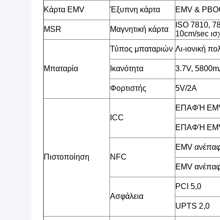
Κάρτα EMV
Έξυπνη κάρτα
EMV & PBOC
ISO 7810, 7
MSR
Μαγνητική κάρτα
10cm/sec ισ
Τύπος μπαταριών
Λι-ιονική π
Μπαταρία
Ικανότητα
3.7V, 5800
Φορτιστής
5V/2A
ΕΠΑΦΉ EMV
ICC
ΕΠΑΦΉ EMV
EMV ανέπαφ
Πιστοποίηση
NFC
EMV ανέπαφ
PCI 5,0
Ασφάλεια
UPTS 2,0