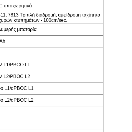
 υποχωρητικά
811, 7813 Τριπλή διαδρομή, αμφίδρομη ταχύτητα
χυρών κτυπημάτων - 100cm/sec.
ολυμερής μπαταρία
mAh
 L1/PBCO L1
 L2/PBOC L2
ο L1/qPBOC L1
ο L2/qPBOC L2