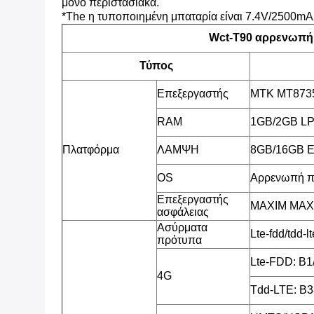
μόνο περιστασιακά.
*The η τυποποιημένη μπαταρία είναι 7.4V/2500mA
Wct-T90 αρρενωπ
Τύπος
Επεξεργαστής
MTK MT8735
RAM
1GB/2GB L
Πλατφόρμα
ΛΑΜΨΗ
8GB/16GB 
OS
Αρρενωπή π
Επεξεργαστής
MAXIM MAX3
ασφάλειας
Ασύρματα
Lte-fdd/td
πρότυπα
Lte-FDD: B1
4G
Tdd-LTE: B3