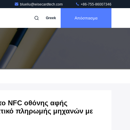
blueliu@wisecardtech.com
+86-755-86007346
Απόσπασμα
Greek
ο NFC οθόνης αφής
ατικό πληρωμής μηχανών με