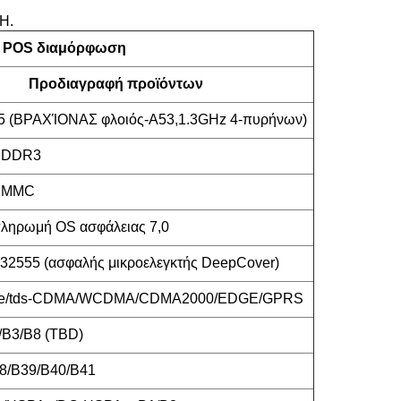
H.
ή POS διαμόρφωση
Προδιαγραφή προϊόντων
 (ΒΡΑΧΊΟΝΑΣ φλοιός-A53,1.3GHz 4-πυρήνων)
PDDR3
EMMC
ληρωμή OS ασφάλειας 7,0
2555 (ασφαλής μικροελεγκτής DeepCover)
d-lte/tds-CDMA/WCDMA/CDMA2000/EDGE/GPRS
/B3/B8 (TBD)
8/B39/B40/B41