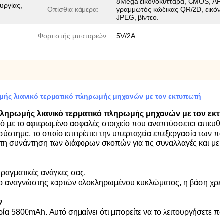
8Mega εικονοκύτταρα, CMOS, AF
υργίας,
Οπίσθια κάμερα:
γραμμωτός κώδικας QR/2D, εικό
JPEG, βίντεο.
Φορτιστής μπαταριών:
5V/2A
ς λιανικό τερματικό πληρωμής μηχανών με τον εκτυπωτή
ηρωμής λιανικό τερματικό πληρωμής μηχανών με τον εκ
τικό με το αφιερωμένο ασφαλές στοιχείο που αναπτύσσεται απευ
 σύστημα, το οποίο επιτρέπει την υπερταχεία επεξεργασία τω
στη συνάντηση των διάφορων σκοπών για τις συναλλαγές και με τ
πραγματικές ανάγκες σας.
αναγνώστης καρτών ολοκληρωμένου κυκλώματος, η βάση χρέωσ
ν
α 5800mAh. Αυτό σημαίνει ότι μπορείτε να το λειτουργήσετε π