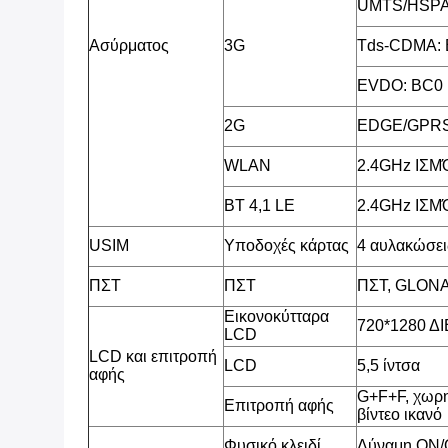
UMTS/HSPA
Ασύρματος
3G
Tds-CDMA: 
EVDO: BC0
2G
EDGE/GPRS
WLAN
2.4GHz ΙΣ
BT 4,1 LE
2.4GHz ΙΣ
USIM
Υποδοχές κάρτας
4 αυλακώσει
ΠΣΤ
ΠΣΤ
ΠΣΤ, GLON
Εικονοκύτταρα
720*1280 
LCD
LCD και επιτροπή
LCD
5,5 ίντσα
αφής
G+F+F, χωρη
Επιτροπή αφής
βίντεο ικανό
Φυσικό κλειδί
Δύναμη ON/O