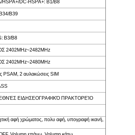
/HSPA+/DC-HSPA+: B1/B8
B34/B39
: B3/B8
ΜΌΣ 2402MHz~2482MHz
ΜΌΣ 2402MHz~2480MHz
ς PSAM, 2 αυλακώσεις SIM
ASS
ΔΙΕΘΝΈΣ ΕΙΔΗΣΕΟΓΡΑΦΙΚΌ ΠΡΑΚΤΟΡΕΊΟ
τική αφή χρώματος, πολυ αφή, υπογραφή ικανή,
FF, Volumn επάνω, Volumn κάτω.