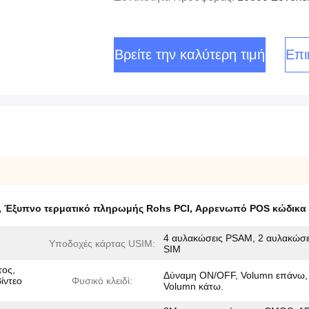
Βρείτε την καλύτερη τιμή
Επι
,
Έξυπνο τερματικό πληρωμής Rohs PCI
,
Αρρενωπό POS κώδικα 
4 αυλακώσεις PSAM, 2 αυλακώσε
Υποδοχές κάρτας USIM:
SIM
τος,
Δύναμη ON/OFF, Volumn επάνω,
ίντεο
Φυσικό κλειδί:
Volumn κάτω.