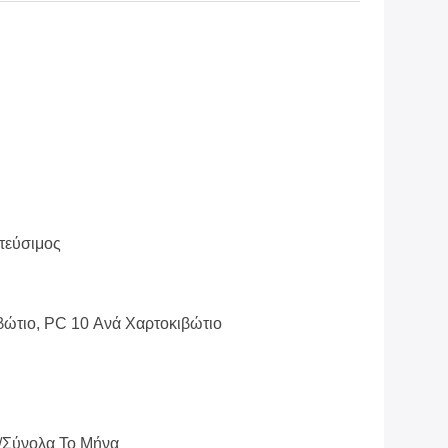
τεύσιμος
βώτιο, PC 10 Ανά Χαρτοκιβώτιο
/σύνολα Το Μήνα