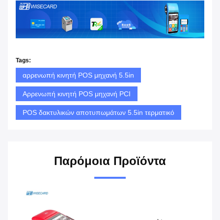
Tags:
αρρενωπή κινητή POS μηχανή 5.5in
Αρρενωπή κινητή POS μηχανή PCI
POS δακτυλικών αποτυπωμάτων 5.5in τερματικό
Παρόμοια Προϊόντα