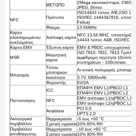
2Mega εικονοκύτταρα, CMOS, 
ΜΕΤΩΠΟ
JPEG, βίντεο.
ISO14443 τύπος A/B (ISO 18
Πρότυπα
ISO/IEC 14443&7816, υποστήρ
NFC
Felica)
Φάσμα
13.56MHz
Κάρτα
NFC 13,56 MHZ, υποστήριξη 
ολοκληρωμένου
Ανέπαφη κάρτα
14443 τύπος A&B, ISO/IEC 1
κυκλώματος
Κάρτα EMV
Έξυπνη κάρτα
EMV & PBOC υποχωρητικά
ISO 7810, 7811, 7813 Τριπλή 
Μαγνητική
MSR
αμφίδρομη ταχύτητα 10cm/sec
κάρτα
κτυπημάτων - 100cm/sec.
Τύπος
Λι-ιονική πολυμερής μπαταρία
μπαταριών
Μπαταρία
Ικανότητα
3.7V, 5800mAh
Φορτιστής
5V/2A
ΕΠΑΦΉ EMV L1/PBCO L1
ICC
ΕΠΑΦΉ EMV L2/PBOC L2
EMV ανέπαφο L1/qPBOC L1
Πιστοποίηση
NFC
EMV ανέπαφο L2/qPBOC L2
PCI 5,0
Ασφάλεια
UPTS 2,0
Λειτουργικό
Θερμοκρασία
-5 έως +50 °C
περιβάλλον
Σχετική υγρασία
10% 85% RH
Περιβάλλον
Θερμοκρασία
-10 έως +60 °C
αποθήκευσης
Σχετική υγρασία
10% 90% RH