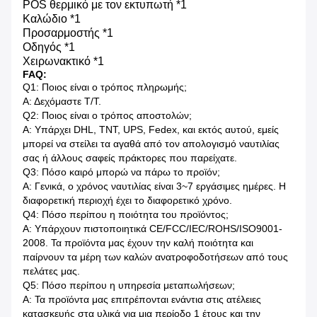
POS θερμικό με τον εκτυπωτή *1
Καλώδιο *1
Προσαρμοστής *1
Οδηγός *1
Χειρωνακτικό *1
FAQ:
Q1: Ποιος είναι ο τρόπος πληρωμής;
Α: Δεχόμαστε T/T.
Q2: Ποιος είναι ο τρόπος αποστολών;
Α: Υπάρχει DHL, TNT, UPS, Fedex, και εκτός αυτού, εμείς
μπορεί να στείλει τα αγαθά από τον απολογισμό ναυτιλίας
σας ή άλλους σαφείς πράκτορες που παρείχατε.
Q3: Πόσο καιρό μπορώ να πάρω το προϊόν;
Α: Γενικά, ο χρόνος ναυτιλίας είναι 3~7 εργάσιμες ημέρες. Η
διαφορετική περιοχή έχει το διαφορετικό χρόνο.
Q4: Πόσο περίπου η ποιότητα του προϊόντος;
Α: Υπάρχουν πιστοποιητικά CE/FCC/IEC/ROHS/ISO9001-
2008. Τα προϊόντα μας έχουν την καλή ποιότητα και
παίρνουν τα μέρη των καλών ανατροφοδοτήσεων από τους
πελάτες μας.
Q5: Πόσο περίπου η υπηρεσία μεταπωλήσεων;
Α: Τα προϊόντα μας επιτρέπονται ενάντια στις ατέλειες
κατασκευής στα υλικά για μια περίοδο 1 έτους και την