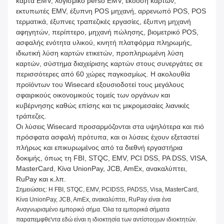
κάρτα EMV, λογισμικό perso EMV, έκδοση καρτών,
εκτυπωτές EMV, έξυπνη POS μηχανή, αρρενωπό POS, POS
τερματικά, έξυπνες τραπεζικές εργασίες, έξυπνη μηχανή
αφηγητών, περίπτερο, μηχανή πώλησης, βιομετρικό POS,
ασφαλής ενότητα υλικού, κινητή πλατφόρμα πληρωμής,
ιδιωτική λύση καρτών ετικετών, προπληρωμένη λύση
καρτών, σύστημα διαχείρισης καρτών στους συνεργάτες σε
περισσότερες από 60 χώρες παγκοσμίως. Η ακολουθία
προϊόντων του Wisecard εξουσιοδοτεί τους μεγάλους
σφαιρικούς οικονομικούς τομείς των οργάνων και
κυβέρνησης καθώς επίσης και τις μικρομεσαίες λιανικές
τράπεζες.
Οι λύσεις Wisecard προσαρμόζονται στα υψηλότερα και πιό
πρόσφατα ασφαλή πρότυπα, και οι λύσεις έχουν εξεταστεί
πλήρως και επικυρωμένος από τα διεθνή εργαστήρια
δοκιμής, όπως τη FBI, STQC, EMV, PCI DSS, PA DSS, VISA,
MasterCard, Κίνα UnionPay, JCB, AmEx, ανακαλύπτει,
RuPay και κ.λπ.
Σημειώσεις: Η FBI, STQC, EMV, PCIDSS, PADSS, Visa, MasterCard,
Κίνα UnionPay, JCB, AmEx, ανακαλύπτει, RuPay είναι ένα
Αναγνωρισμένο εμπορικό σήμα. Όλα τα εμπορικά σήματα
παραπεμφθε'ντα εδώ είναι η ιδιοκτησία των αντίστοιχων ιδιοκτητών.