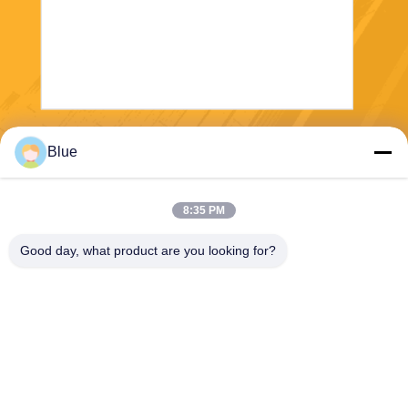
Στείλε
Blue
8:35 PM
Good day, what product are you looking for?
Wisecard Technology Co., Ltd.
blueliu@wisecardtech.com
+86-755-86007346
B1303, κτήριο τεχνολογίας C
huangyi, Gaoxin Γ. 1$ο Ave,