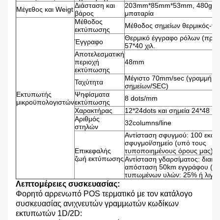
Διάσταση και
203mm*85mm*53mm, 480g με
Μέγεθος και Weigt
βάρος
μπαταρία
Μέθοδος
Μέθοδος σημείων θερμικός-γ
εκτύπωσης
Θερμικό έγγραφο ρόλων (πρό
Έγγραφο
57*40 χιλ.
Αποτελεσματική
περιοχή
48mm
εκτύπωσης
Μέγιστο 70mm/sec (γραμμή 4
Ταχύτητα
σημείων/SEC)
Εκτυπωτής
Ψηφίσματα
8 dots/mm
μικροϋπολογιστών
εκτύπωσης
Χαρακτήρας
12*24dots και σημεία 24*48
Αριθμός
32columns/line
στηλών
Αντίσταση σφυγμού: 100 εκατ
σφυγμοί/σημείο (υπό τους
Επικεφαλής
τυποποιημένους όρους μας)
ζωή εκτύπωσης
Αντίσταση γδαρσίματος: διακι
απόσταση 50km εγγράφου (αν
τυπωμένων υλών: 25% ή λιγότ
Λεπτομέρειες συσκευασίας:
Φορητό αρρενωπό POS τερματικό με τον κατάλογο
συσκευασίας ανιχνευτών γραμμωτών κωδίκων
εκτυπωτών 1D/2D: