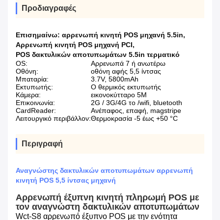
Προδιαγραφές
Επισημαίνω:
αρρενωπή κινητή POS μηχανή 5.5in
,
Αρρενωπή κινητή POS μηχανή PCI
,
POS δακτυλικών αποτυπωμάτων 5.5in τερματικό
OS:
Αρρενωπά 7 ή ανωτέρω
Οθόνη:
οθόνη αφής 5,5 ίντσας
Μπαταρία:
3.7V, 5800mAh
Εκτυπωτής:
Ο θερμικός εκτυπωτής
Κάμερα:
εικονοκύτταρο 5M
Επικοινωνία:
2G / 3G/4G το /wifi, bluetooth
CardReader:
Ανέπαφος, επαφή, magstripe
Λειτουργικό περιβάλλον:
Θερμοκρασία -5 έως +50 °C
Περιγραφή
Αναγνώστης δακτυλικών αποτυπωμάτων αρρενωπή
κινητή POS 5,5 ίντσας μηχανή
Αρρενωπή έξυπνη κινητή πληρωμή POS με
τον αναγνώστη δακτυλικών αποτυπωμάτων
Wct-S8 αρρενωπό έξυπνο POS με την ενότητα