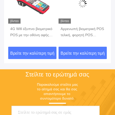
βίντεο
βίντεο
βίν
4G Wifi έξυπνο βιομετρικό
Αρρενωπή βιομετρική POS
έξ
POS με την οθόνη αφής
τελική, φορητή POS
τε
κό
αναγνωστών δακτυλικών
μηχανή 7,0 με
το
αποτυπωμάτων
ενσωματωμένη την
α
ιμή
Βρείτε την καλύτερη τιμή
Βρείτε την καλύτερη τιμή
Βρ
εκτυπωτής μπαταρία
Στείλτε το ερώτημά σας
Παρακαλούμε στείλτε μας 
το αίτημά σας και θα σας 
απαντήσουμε το 
συντομότερο δυνατό.