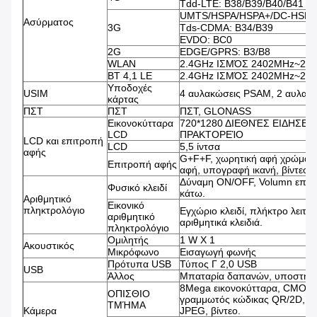
Tdd-LTE: B38/B39/B40/B41
UMTS/HSPA/HSPA+/DC-HSPA+
Ασύρματος
3G
Tds-CDMA: B34/B39
EVDO: BC0
2G
EDGE/GPRS: B3/B8
WLAN
2.4GHz ΙΣΜΌΣ 2402MHz~24
BT 4,1 LE
2.4GHz ΙΣΜΌΣ 2402MHz~24
Υποδοχές
USIM
4 αυλακώσεις PSAM, 2 αυλακ
κάρτας
ΠΣΤ
ΠΣΤ
ΠΣΤ, GLONASS
Εικονοκύτταρα
720*1280 ΔΙΕΘΝΈΣ ΕΙΔΗΣΕ
LCD
ΠΡΑΚΤΟΡΕΊΟ
LCD και επιτροπή
LCD
5,5 ίντσα
αφής
G+F+F, χωρητική αφή χρώματ
Επιτροπή αφής
αφή, υπογραφή ικανή, βίντεο ι
Δύναμη ON/OFF, Volumn επάν
Φυσικό κλειδί
κάτω.
Αριθμητικό
Εικονικό
πληκτρολόγιο
Εγχώριο κλειδί, πλήκτρο λειτου
αριθμητικό
αριθμητικά κλειδιά.
πληκτρολόγιο
Ομιλητής
1 W Χ 1
Ακουστικός
Μικρόφωνο
Εισαγωγή φωνής
Πρότυπα USB
Τύπος Γ 2,0 USB
USB
Άλλος
Μπαταρία δαπανών, υποστήρ
8Mega εικονοκύτταρα, CMOS, 
ΟΠΙΣΘΙΟ
γραμμωτός κώδικας QR/2D, ει
ΤΜΉΜΑ
Κάμερα
JPEG, βίντεο.