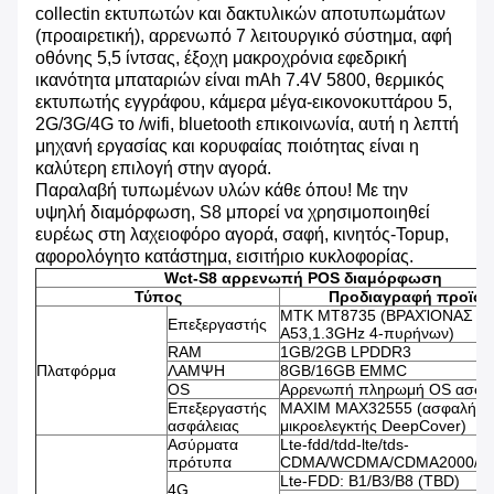
collectin εκτυπωτών και δακτυλικών αποτυπωμάτων
(προαιρετική), αρρενωπό 7 λειτουργικό σύστημα, αφή
οθόνης 5,5 ίντσας, έξοχη μακροχρόνια εφεδρική
ικανότητα μπαταριών είναι mAh 7.4V 5800, θερμικός
εκτυπωτής εγγράφου, κάμερα μέγα-εικονοκυττάρου 5,
2G/3G/4G το /wifi, bluetooth επικοινωνία, αυτή η λεπτή
μηχανή εργασίας και κορυφαίας ποιότητας είναι η
καλύτερη επιλογή στην αγορά.
Παραλαβή τυπωμένων υλών κάθε όπου! Με την
υψηλή διαμόρφωση, S8 μπορεί να χρησιμοποιηθεί
ευρέως στη λαχειοφόρο αγορά, σαφή, κινητός-Topup,
αφορολόγητο κατάστημα, εισιτήριο κυκλοφορίας.
Wct-S8 αρρενωπή POS διαμόρφωση
Τύπος
Προδιαγραφή προϊόν
MTK MT8735 (ΒΡΑΧΊΟΝΑΣ φλ
Επεξεργαστής
A53,1.3GHz 4-πυρήνων)
RAM
1GB/2GB LPDDR3
Πλατφόρμα
ΛΑΜΨΗ
8GB/16GB EMMC
OS
Αρρενωπή πληρωμή OS ασφάλ
Επεξεργαστής
MAXIM MAX32555 (ασφαλής
ασφάλειας
μικροελεγκτής DeepCover)
Ασύρματα
Lte-fdd/tdd-lte/tds-
πρότυπα
CDMA/WCDMA/CDMA2000/E
Lte-FDD: B1/B3/B8 (TBD)
4G