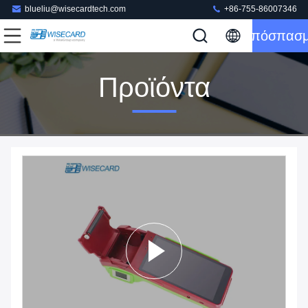
blueliu@wisecardtech.com
+86-755-86007346
Απόσπασ
Προϊόντα