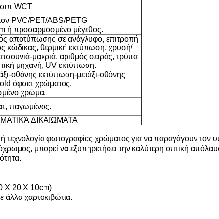
τσιπ WCT
άλλον PVC/PET/ABS/PETG.
m ή προσαρμοσμένο μέγεθος.
μός αποτύπωσης σε ανάγλυφο, επιτροπή
 κώδικας, θερμική εκτύπωση, χρυσή/
τσουνιά-μακριά, αριθμός σειράς, τρύπα
ητική μηχανή, UV εκτύπωση.
ξι-οθόνης εκτύπωση-μετάξι-οθόνης
old όφσετ χρώματος.
μένο χρώμα.
ατ, παγωμένος.
ΜΑΤΙΚΆ ΔΙΚΑΙΏΜΑΤΑ
ή τεχνολογία φωτογραφίας χρώματος για να παραγάγουν τον υψη
ηρόχρωμος, μπορεί να εξυπηρετήσει την καλύτερη οπτική απόλα
ιότητα.
20 X 20 X 10cm)
με άλλα χαρτοκιβώτια.