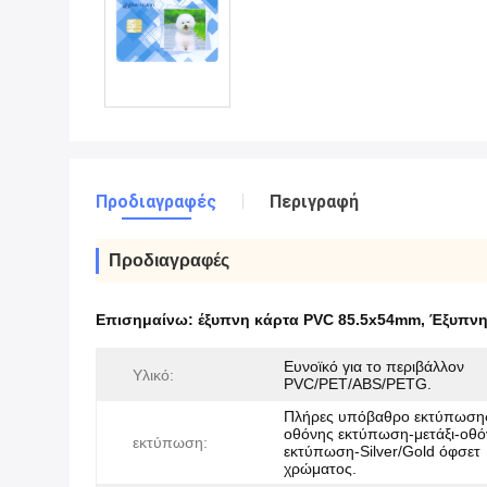
Προδιαγραφές
Περιγραφή
Προδιαγραφές
Επισημαίνω:
έξυπνη κάρτα PVC 85.5x54mm
,
Έξυπνη
Ευνοϊκό για το περιβάλλον
Υλικό:
PVC/PET/ABS/PETG.
Πλήρες υπόβαθρο εκτύπωσης
οθόνης εκτύπωση-μετάξι-οθό
εκτύπωση:
εκτύπωση-Silver/Gold όφσετ
χρώματος.