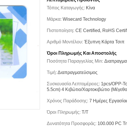
Τόπος Καταγωγής:
Κίνα
Μάρκα:
Wisecard Technology
Πιστοποίηση:
CE Certified, RoHS Certif
Αριθμό Μοντέλου:
Έξυπνη Κάρτα Τσιπ
Όροι Πληρωμής Και Αποστολής
Ποσότητα Παραγγελίας Min:
Διαπραγμα
Τιμή:
Διαπραγματεύσιμος
Συσκευασία Λεπτομέρειες:
1pcs/OPP-Τσ
5.5cm) 4 Κιβώτιο/χαρτοκιβώτιο (μέγεθ
Χρόνος Παράδοσης:
7 Ημέρες Εργασία
Όροι Πληρωμής:
T/T
Δυνατότητα Προσφοράς:
100.000 PC Τ