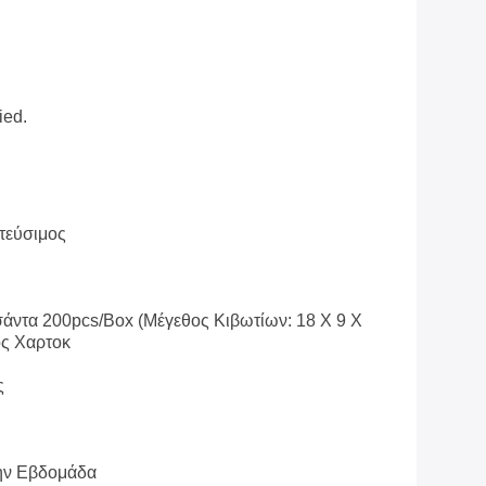
ied.
τεύσιμος
άντα 200pcs/box (μέγεθος Κιβωτίων: 18 X 9 X
ος Χαρτοκ
ς
ην Εβδομάδα