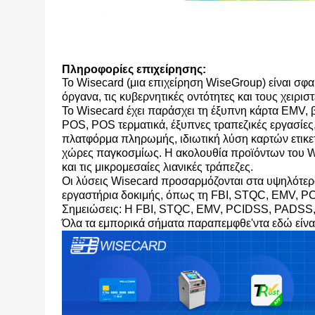
Πληροφορίες επιχείρησης:
Το Wisecard (μια επιχείρηση WiseGroup) είναι σφα
όργανα, τις κυβερνητικές οντότητες και τους χειρισ
Το Wisecard έχει παράσχει τη έξυπνη κάρτα EMV,
POS, POS τερματικά, έξυπνες τραπεζικές εργασίες
πλατφόρμα πληρωμής, ιδιωτική λύση καρτών ετικ
χώρες παγκοσμίως. Η ακολουθία προϊόντων του Wi
και τις μικρομεσαίες λιανικές τράπεζες.
Οι λύσεις Wisecard προσαρμόζονται στα υψηλότερα
εργαστήρια δοκιμής, όπως τη FBI, STQC, EMV, PC
Σημειώσεις: Η FBI, STQC, EMV, PCIDSS, PADSS, V
Όλα τα εμπορικά σήματα παραπεμφθε'ντα εδώ είναι 