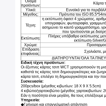
Όνομα
Κάρτα 
προϊόντων:
Υλικό:
Ευνοϊκό για το περιβ
Μέγεθος:
Πρότυπα του ISO 85.5*54m
η εκτύπωση όφσετ 4 χρώματος, αριθ
υπογραφών, φωτογραφία, γραμμωτός
Τέχνη:
ασημώνει το καυτό γραμματόσημο, γρα
που τρυπιούνται με διατρ
Πλήρες υπόβαθρο εκτύπωσης μετά
Εκτύπωση:
εκτύπωση-Silver/G
Χρώμα:
Προσαρμοσ
Επίδραση
Σχολιάστε, μ
επιφάνειας:
ΔΙΑΤΗΡΟΎΝΤΑΙ ΌΛΑ ΤΑ ΠΝΕΥ
Ειδική τέχνη προϊόντων:
Οι έξυπνες κάρτες τσιπ WCT χρησιμοποιούν τη μισ
καθιστά τις κάρτες τσιπ δημιουργικότερες και ζω
κάρτα τσιπ, επιλέγει τη δημιουργικότητα και την πο
Συσκευασία:
200pcs/box (μέγεθος κιβωτίων: 18 X 9 X 5.5cm)
4 κιβώτιο/χαρτοκιβώτιο (μέγεθος χαρτοκιβωτίων: 
Εάν η ποσότητα είναι μεγάλη, θα τους επιλέξουμε 
Υπηρεσία:
◆
Γρήγορη και επαγγελματική απάντηση