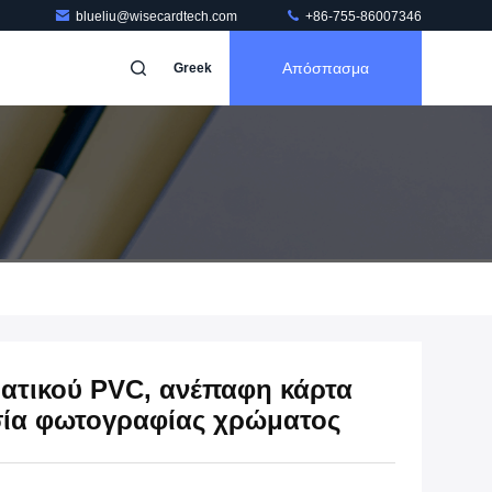
blueliu@wisecardtech.com
+86-755-86007346
Απόσπασμα
Greek
ατικού PVC, ανέπαφη κάρτα
ασία φωτογραφίας χρώματος