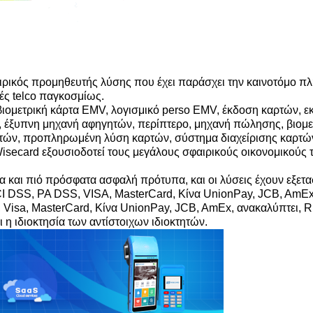
ιρικός προμηθευτής λύσης που έχει παράσχει την καινοτόμο πλ
τές telco παγκοσμίως.
 βιομετρική κάρτα EMV, λογισμικό perso EMV, έκδοση καρτών
, έξυπνη μηχανή αφηγητών, περίπτερο, μηχανή πώλησης, βιομε
ετών, προπληρωμένη λύση καρτών, σύστημα διαχείρισης καρτώ
secard εξουσιοδοτεί τους μεγάλους σφαιρικούς οικονομικούς 
 και πιό πρόσφατα ασφαλή πρότυπα, και οι λύσεις έχουν εξετα
I DSS, PA DSS, VISA, MasterCard, Κίνα UnionPay, JCB, AmEx,
isa, MasterCard, Κίνα UnionPay, JCB, AmEx, ανακαλύπτει, R
η ιδιοκτησία των αντίστοιχων ιδιοκτητών.