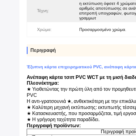
η εκτύπωση όφσετ 4 χρώματ
αριθμός αποτύπωσης σε ανά
Τέχνη:
επιτροπή υπογραφών, φωτογ
γραμμωτ
Χρώμα:
Προσαρμοσμένο χρώμα.
Περιγραφή
Έξυπνη κάρτα επιχειρηματικού PVC, ανέπαφη κάρτα
Ανέπαφη κάρτα τσιπ PVC WCT με τη μισή διαδ
Πλεονέκτημα:
★ Υιοθετώντας την πρώτη ύλη από τον προμηθευτή 
PVC
Η αντι-γρατσουνιά ★, ανθεκτικότερη με την επικάλυ
★ Καλύτερη μηχανή εκτύπωσης: εκτυπωτής τέσσερ
★ Κατασκευαστής, που προσαρμόζεται, τιμή εργο
★ Η γρήγορη ταχύτητα παραδίδει.
Περιγραφή προϊόντων:
Περιγραφή προϊ