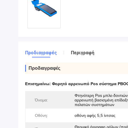
Προδιαγραφές
Περιγραφή
Προδιαγραφές
Επισημαίνω:
Φορητό αρρενωπό Pos σύστημα PBO
Φτηνότερη Pos μπλε-δοντιών
Όνομα:
αρρενωπή βασισμένη επίδειξ
πελατών συστημάτων
Οθόνη:
οθόνη αφής 5,5 ίντσας
Θερμικό έγγραφο ρόλων (πρ