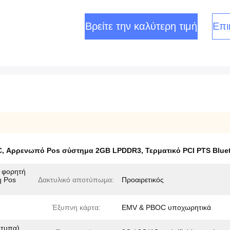
Βρείτε την καλύτερη τιμή
Επι
C
,
Αρρενωπό Pos σύστημα 2GB LPDDR3
,
Τερματικό PCI PTS Blue
 φορητή
η Pos
Δακτυλικό αποτύπωμα:
Προαιρετικός
Έξυπνη κάρτα:
EMV & PBOC υποχωρητικά
ότυπα)