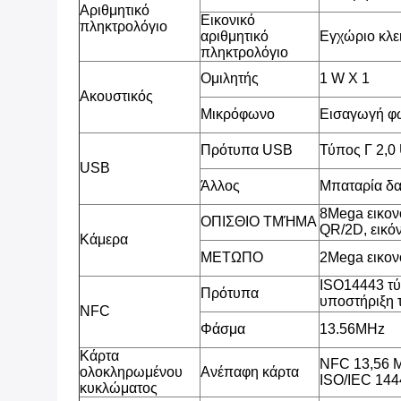
Αριθμητικό
Εικονικό
πληκτρολόγιο
αριθμητικό
Εγχώριο κλει
πληκτρολόγιο
Ομιλητής
1 W Χ 1
Ακουστικός
Μικρόφωνο
Εισαγωγή φ
Πρότυπα USB
Τύπος Γ 2,0
USB
Άλλος
Μπαταρία δ
8Mega εικον
ΟΠΙΣΘΙΟ ΤΜΉΜΑ
QR/2D, εικόν
Κάμερα
ΜΕΤΩΠΟ
2Mega εικον
ISO14443 τύ
Πρότυπα
υποστήριξη τ
NFC
Φάσμα
13.56MHz
Κάρτα
NFC 13,56 M
ολοκληρωμένου
Ανέπαφη κάρτα
ISO/IEC 14
κυκλώματος