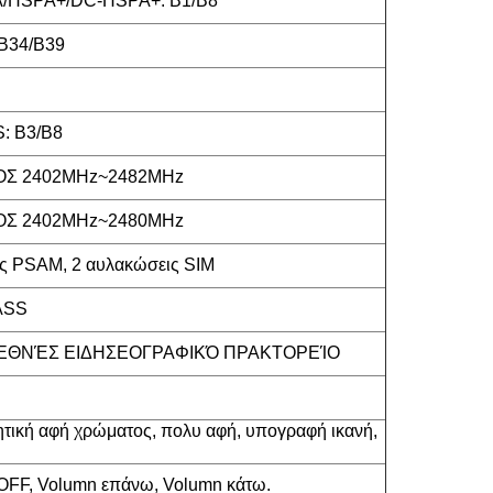
/HSPA+/DC-HSPA+: B1/B8
B34/B39
: B3/B8
ΜΌΣ 2402MHz~2482MHz
ΜΌΣ 2402MHz~2480MHz
ς PSAM, 2 αυλακώσεις SIM
ASS
ΔΙΕΘΝΈΣ ΕΙΔΗΣΕΟΓΡΑΦΙΚΌ ΠΡΑΚΤΟΡΕΊΟ
τική αφή χρώματος, πολυ αφή, υπογραφή ικανή,
FF, Volumn επάνω, Volumn κάτω.