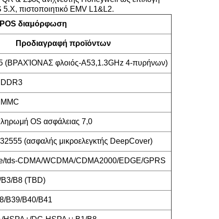
 5.X, πιστοποιητικό EMV L1&L2.
 POS διαμόρφωση
Προδιαγραφή προϊόντων
 (ΒΡΑΧΊΟΝΑΣ φλοιός-A53,1.3GHz 4-πυρήνων)
PDDR3
EMMC
ληρωμή OS ασφάλειας 7,0
2555 (ασφαλής μικροελεγκτής DeepCover)
d-lte/tds-CDMA/WCDMA/CDMA2000/EDGE/GPRS
/B3/B8 (TBD)
8/B39/B40/B41