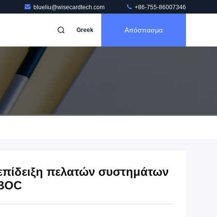
blueliu@wisecardtech.com
+86-755-86007346
Απόσπασμα
Greek
πίδειξη πελατών συστημάτων
PBOC