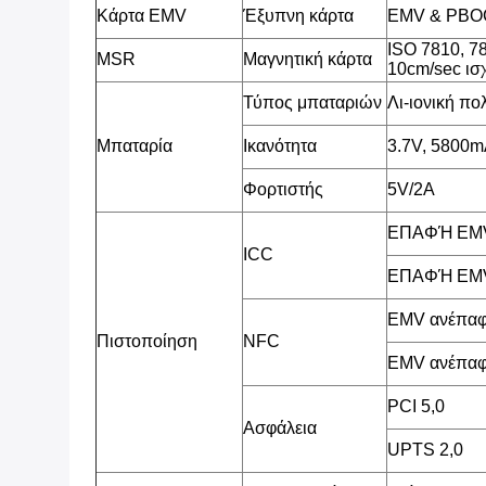
Κάρτα EMV
Έξυπνη κάρτα
EMV & PBOC
ISO 7810, 7
MSR
Μαγνητική κάρτα
10cm/sec ισ
Τύπος μπαταριών
Λι-ιονική π
Μπαταρία
Ικανότητα
3.7V, 5800
Φορτιστής
5V/2A
ΕΠΑΦΉ EMV
ICC
ΕΠΑΦΉ EMV
EMV ανέπαφ
Πιστοποίηση
NFC
EMV ανέπαφ
PCI 5,0
Ασφάλεια
UPTS 2,0