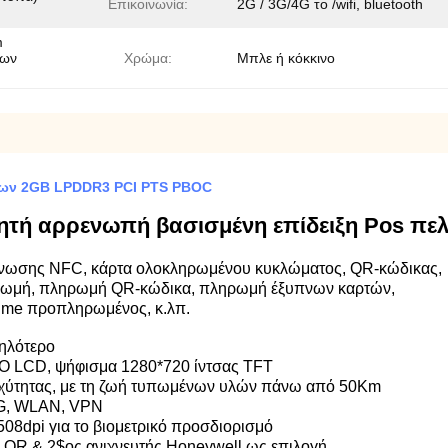
Επικοινωνία:
2G / 3G/4G το /wifi, bluetooth
m
νων
Χρώμα:
Μπλε ή κόκκινο
των 2GB LPDDR3 PCI PTS PBOC
ητή αρρενωπή βασισμένη επίδειξη Pos π
άγνωσης NFC, κάρτα ολοκληρωμένου κυκλώματος, QR-κώδικας,
ληρωμή, πληρωμή QR-κώδικα, πληρωμή έξυπνων καρτών,
ime προπληρωμένος, κ.λπ.
ψηλότερο
LCD, ψήφισμα 1280*720 ίντσας TFT
χύτητας, με τη ζωή τυπωμένων υλών πάνω από 50Km
/2G, WLAN, VPN
08dpi για το βιομετρικό προσδιορισμό
α QR & 2$ος ανιχνευτής Honeywell ως επιλογή