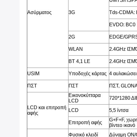
UMTS/HSPA
Ασύρματος
3G
Tds-CDMA: 
EVDO: BC0
2G
EDGE/GPRS
WLAN
2.4GHz ΙΣ
BT 4,1 LE
2.4GHz ΙΣ
USIM
Υποδοχές κάρτας
4 αυλακώσει
ΠΣΤ
ΠΣΤ
ΠΣΤ, GLON
Εικονοκύτταρα
720*1280 
LCD
LCD και επιτροπή
LCD
5,5 ίντσα
αφής
G+F+F, χωρη
Επιτροπή αφής
βίντεο ικανό
Φυσικό κλειδί
Δύναμη ON/O