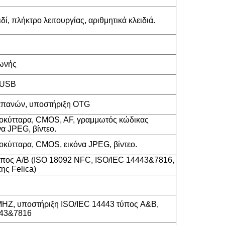
δί, πλήκτρο λειτουργίας, αριθμητικά κλειδιά.
ωνής
 USB
απανών, υποστήριξη OTG
οκύτταρα, CMOS, AF, γραμμωτός κώδικας
α JPEG, βίντεο.
οκύτταρα, CMOS, εικόνα JPEG, βίντεο.
πος A/B (ISO 18092 NFC, ISO/IEC 14443&7816,
ης Felica)
HZ, υποστήριξη ISO/IEC 14443 τύπος A&B,
443&7816