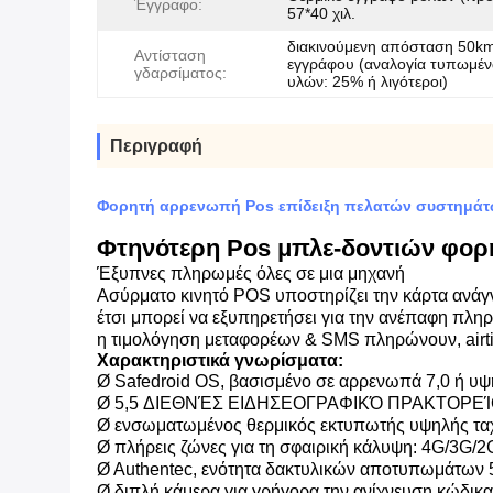
Έγγραφο:
57*40 χιλ.
διακινούμενη απόσταση 50k
Αντίσταση
εγγράφου (αναλογία τυπωμέ
γδαρσίματος:
υλών: 25% ή λιγότεροι)
Περιγραφή
Φορητή αρρενωπή Pos επίδειξη πελατών συστημά
Φτηνότερη Pos μπλε-δοντιών φορ
Έξυπνες πληρωμές όλες σε μια μηχανή
Ασύρματο κινητό POS υποστηρίζει την κάρτα αν
έτσι μπορεί να εξυπηρετήσει για την ανέπαφη π
η τιμολόγηση μεταφορέων & SMS πληρώνουν, airt
Χαρακτηριστικά γνωρίσματα:
Ø Safedroid OS, βασισμένο σε αρρενωπά 7,0 ή υ
Ø 5,5 ΔΙΕΘΝΈΣ ΕΙΔΗΣΕΟΓΡΑΦΙΚΌ ΠΡΑΚΤΟΡΕΊΟ 
Ø ενσωματωμένος θερμικός εκτυπωτής υψηλής τα
Ø πλήρεις ζώνες για τη σφαιρική κάλυψη: 4G/3G
Ø Authentec, ενότητα δακτυλικών αποτυπωμάτων 5
Ø διπλή κάμερα για γρήγορα την ανίχνευση κώδικ