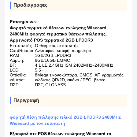
Προδιαγραφές
Επισημαίνω:
Φορητό τερματικό θέσεων πώλησης Wisecard
,
2480MHz φορητό τερματικό θέσεων πώλησης
,
Αρρενωπό POS τερματικό 2GB LPDDR3
Εκτυπωτής:
Ο θερμικός εκτυπωτής
CardReader:
Ανέπαφος, επαφή, magstripe
RAM:
1GB/2GB LPDDR3
Λάμψη:
8GB/16GB EMMC
BT:
4.1 LE 2.4GHz ISM 2402MHz~2480MHz
LCD:
5.5»
Οπίσθια
8Mega εικονοκύτταρα, CMOS, AF, γραμμωτός
κάμερα:
κώδικας QR/2D, εικόνα JPEG, βίντεο
ΠΣΤ:
ΠΣΤ, GLONASS
Περιγραφή
φορητή θέση πώλησης τελικό 2GB LPDDR3 2480MHz
Wisecard με τον εκτυπωτή
Εξασφαλίστε POS θέσεων πώλησης Wisecard το