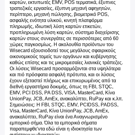
καρτών, εκτυπωτές EMV, POS τερματικά, έξυπνες
τραπεζικές εργασίες, έξυπνη μηχανή αφηγητών,
περίπτερο, μηχανή πώλησης, βιομετρικό POS,
ασφαλής ενότητα υλικού, κινητή πλατφόρμα
πληρωμής, ιδιωτική λύση καρτών ετικετών,
προπληρωμένη λύση καρτών, σύστημα διαχείρισης
καρτών στους συνεργάτες σε περισσότερες από 60
χώρες παγκοσμίως. Η ακολουθία προϊόντων του
Wisecard εξουσιοδοτεί τους μεγάλους σφαιρικούς
οικονομικούς τομείς των οργάνων και κυβέρνησης
καθώς επίσης και τις μικρομεσαίες λιανικές τράπεζες.
Οι λύσεις Wisecard προσαρμόζονται στα υψηλότερα
και πιό πρόσφατα ασφαλή πρότυπα, και οι λύσεις
έχουν εξεταστεί πλήρως και επικυρωμένος από τα
διεθνή εργαστήρια δοκιμής, όπως τη FBI, STQC,
EMV, PCI DSS, PA DSS, VISA, MasterCard, Κίνα
UnionPay, JCB, AmEx, ανακαλύπτει, RuPay και κ.λπ.
Σημειώσεις: Η FBI, STQC, EMV, PCIDSS, PADSS,
Visa, MasterCard, Κίνα UnionPay, JCB, AmEx,
ανακαλύπτει, RuPay είναι ένα Αναγνωρισμένο
εμπορικό σήμα. Όλα τα εμπορικά σήματα
παραπεμφθε'ντα εδώ είναι η ιδιοκτησία των
αντίστοιχων ιδιοκτητών.