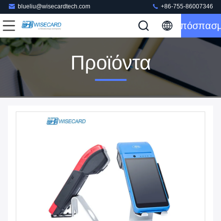
blueliu@wisecardtech.com
+86-755-86007346
Απόσπασ
Προϊόντα