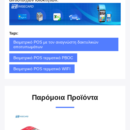
Tags:
Βιομετρικό POS με τον αναγνώστη δακτυλικών
αποτυπωμάτων
Βιομετρικό POS τερματικό PBOC
Βιομετρικό POS τερματικό WIFI
Παρόμοια Προϊόντα