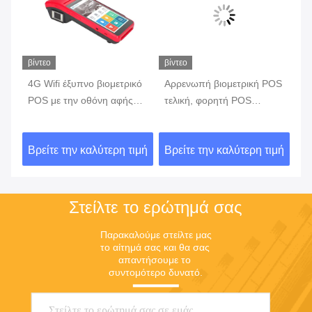
βίντεο
βίντεο
βίν
4G Wifi έξυπνο βιομετρικό
Αρρενωπή βιομετρική POS
έξ
POS με την οθόνη αφής
τελική, φορητή POS
τε
κό
αναγνωστών δακτυλικών
μηχανή 7,0 με
το
αποτυπωμάτων
ενσωματωμένη την
α
ιμή
Βρείτε την καλύτερη τιμή
Βρείτε την καλύτερη τιμή
Βρ
εκτυπωτής μπαταρία
Στείλτε το ερώτημά σας
Παρακαλούμε στείλτε μας 
το αίτημά σας και θα σας 
απαντήσουμε το 
συντομότερο δυνατό.