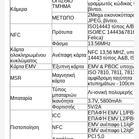
ΟΠΙΣΘΙΟ
γραμμωτός κώδικας QR
ΤΜΉΜΑ
Κάμερα
βίντεο.
2Mega εικονοκύτταρα,
ΜΕΤΩΠΟ
JPEG, βίντεο.
ISO14443 τύπος A/B (
Πρότυπα
ISO/IEC 14443&7816, 
NFC
Felica)
Φάσμα
13.56MHz
Κάρτα
NFC 13,56 MHZ, υποστ
ολοκληρωμένου
Ανέπαφη κάρτα
14443 τύπος A&B, IS
κυκλώματος
Κάρτα EMV
Έξυπνη κάρτα
EMV & PBOC υποχωρη
ISO 7810, 7811, 7813 
Μαγνητική
MSR
αμφίδρομη ταχύτητα 1
κάρτα
κτυπημάτων - 100cm/s
Τύπος
Λι-ιονική πολυμερής μ
μπαταριών
Μπαταρία
Ικανότητα
3.7V, 5800mAh
Φορτιστής
5V/2A
ΕΠΑΦΉ EMV L1/PBCO
ICC
ΕΠΑΦΉ EMV L2/PBOC
EMV ανέπαφο L1/qPB
Πιστοποίηση
NFC
EMV ανέπαφο L2/qPB
PCI 5,0