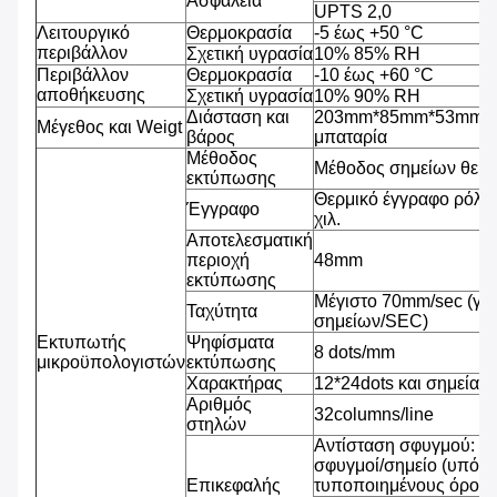
Ασφάλεια
UPTS 2,0
Λειτουργικό
Θερμοκρασία
-5 έως +50 °C
περιβάλλον
Σχετική υγρασία
10% 85% RH
Περιβάλλον
Θερμοκρασία
-10 έως +60 °C
αποθήκευσης
Σχετική υγρασία
10% 90% RH
Διάσταση και
203mm*85mm*53mm, 4
Μέγεθος και Weigt
βάρος
μπαταρία
Μέθοδος
Μέθοδος σημείων θερ
εκτύπωσης
Θερμικό έγγραφο ρόλω
Έγγραφο
χιλ.
Αποτελεσματική
περιοχή
48mm
εκτύπωσης
Μέγιστο 70mm/sec (γρ
Ταχύτητα
σημείων/SEC)
Εκτυπωτής
Ψηφίσματα
8 dots/mm
μικροϋπολογιστών
εκτύπωσης
Χαρακτήρας
12*24dots και σημεία 2
Αριθμός
32columns/line
στηλών
Αντίσταση σφυγμού: 1
σφυγμοί/σημείο (υπό τ
Επικεφαλής
τυποποιημένους όρους