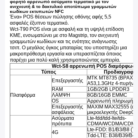
φορητό αρρενωπό ασύρματο τερματικό με τον
ανιχνευτή & το δακτυλικό αποτύπωμα γραμμωτών
κωδίκων εκτυπωτών NFC
Ένα» POS θέσεων πώλησης οθόνης αφής 5,5
ασφαλές έξυπνο τερματικό.
Wct-T90 POS είναι με ασφαλή και τη υψηλή επίδοση
ΚΜΕ, ενσωματώνει με στο Magstrip, τον ανιχνευτή
γραμμωτών κωδίκων και τις ενότητες ανάγνωσης
τσιπ. Ο μεγάλος όγκος μπαταρίας του υποστηρίζει μια
μακροπρόθεσμη εργασία και υπερασπίζεται όποιος
παρέχει μια πολύ καλή χρησιμοποιώντας εμπειρία.
Wct-S8 αρρενωπή POS διαμόρφωσ
Τύπος
Προδιαγραφή
MTK MT8735 (ΒΡΑΧΊΟ
Επεξεργαστής
A53,1.3GHz 4-πυρήνω
RAM
1GB/2GB LPDDR3
Πλατφόρμα
ΛΑΜΨΗ
8GB/16GB EMMC
OS
Αρρενωπή πληρωμή OS
Επεξεργαστής
MAXIM MAX32555 (ασ
ασφάλειας
μικροελεγκτής DeepCo
Ασύρματα
Lte-fdd/tdd-lte/tds-
πρότυπα
CDMA/WCDMA/CDMA
Lte-FDD: B1/B3/B8 (T
4G
Tdd-LTE: B38/B39/B40