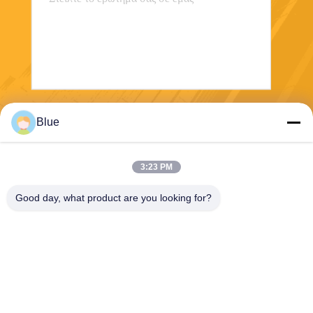
Στείλε
Blue
3:23 PM
Good day, what product are you looking for?
Wisecard Technology Co., Ltd.
blueliu@wisecardtech.com
+86-755-86007346
B1303, κτήριο τεχνολογίας C
huangyi, Gaoxin Γ. 1$ο Ave,