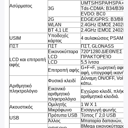
UMTS/HSPA/HSPA+/D
Ασύρματος
3G
Tds-CDMA: B34/B39
EVDO: BC0
2G
EDGE/GPRS: B3/B8
WLAN
2.4GHz ΙΣΜΌΣ 2402
BT 4,1 LE
2.4GHz ΙΣΜΌΣ 2402
Υποδοχές
USIM
4 αυλακώσεις PSAM, 2
κάρτας
ΠΣΤ
ΠΣΤ
ΠΣΤ, GLONASS
Εικονοκύτταρα
720*1280 ΔΙΕΘΝΈΣ 
LCD
ΠΡΑΚΤΟΡΕΊΟ
LCD και επιτροπή
LCD
5,5 ίντσα
αφής
G+F+F, χωρητική αφή 
Επιτροπή αφής
αφή, υπογραφή ικανή, β
Δύναμη ON/OFF, Volu
Φυσικό κλειδί
κάτω.
Αριθμητικό
Εικονικό
πληκτρολόγιο
Εγχώριο κλειδί, πλήκτρ
αριθμητικό
αριθμητικά κλειδιά.
πληκτρολόγιο
Ομιλητής
1 W Χ 1
Ακουστικός
Μικρόφωνο
Εισαγωγή φωνής
Πρότυπα USB
Τύπος Γ 2,0 USB
USB
Άλλος
Μπαταρία δαπανών, υ
8Mega εικονοκύτταρα,