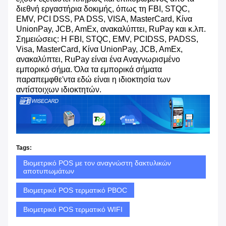
διεθνή εργαστήρια δοκιμής, όπως τη FBI, STQC,
EMV, PCI DSS, PA DSS, VISA, MasterCard, Κίνα
UnionPay, JCB, AmEx, ανακαλύπτει, RuPay και κ.λπ.
Σημειώσεις: Η FBI, STQC, EMV, PCIDSS, PADSS,
Visa, MasterCard, Κίνα UnionPay, JCB, AmEx,
ανακαλύπτει, RuPay είναι ένα Αναγνωρισμένο
εμπορικό σήμα. Όλα τα εμπορικά σήματα
παραπεμφθε'ντα εδώ είναι η ιδιοκτησία των
αντίστοιχων ιδιοκτητών.
Tags:
Βιομετρικό POS με τον αναγνώστη δακτυλικών
αποτυπωμάτων
Βιομετρικό POS τερματικό PBOC
Βιομετρικό POS τερματικό WIFI