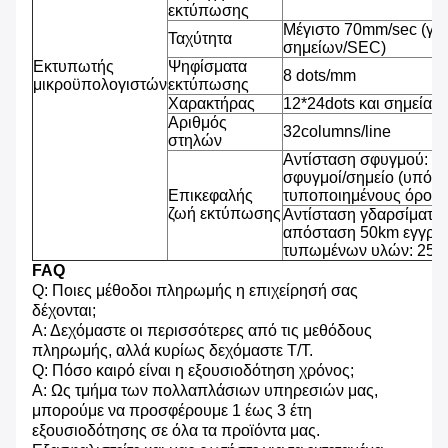
εκτύπωσης
Μέγιστο 70mm/sec (γρ
Ταχύτητα
σημείων/SEC)
Εκτυπωτής
Ψηφίσματα
8 dots/mm
μικροϋπολογιστών
εκτύπωσης
Χαρακτήρας
12*24dots και σημεία 2
Αριθμός
32columns/line
στηλών
Αντίσταση σφυγμού: 1
σφυγμοί/σημείο (υπό τ
Επικεφαλής
τυποποιημένους όρους
ζωή εκτύπωσης
Αντίσταση γδαρσίματος
απόσταση 50km εγγράφ
τυπωμένων υλών: 25% 
FAQ
Q: Ποιες μέθοδοι πληρωμής η επιχείρησή σας
δέχονται;
Α: Δεχόμαστε οι περισσότερες από τις μεθόδους
πληρωμής, αλλά κυρίως δεχόμαστε T/T.
Q: Πόσο καιρό είναι η εξουσιοδότηση χρόνος;
Α: Ως τμήμα των πολλαπλάσιων υπηρεσιών μας,
μπορούμε να προσφέρουμε 1 έως 3 έτη
εξουσιοδότησης σε όλα τα προϊόντα μας.