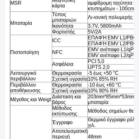
Μαγνητική
MSR
αμφίδρομη ταχύτητα 1
κάρτα
κτυπημάτων - 100cm/s
Τύπος
Λι-ιονική πολυμερής μ
μπαταριών
Μπαταρία
Ικανότητα
3.7V, 5800mAh
Φορτιστής
5V/2A
ΕΠΑΦΉ EMV L1/PBCO
ICC
ΕΠΑΦΉ EMV L2/PBOC
EMV ανέπαφο L1/qPB
Πιστοποίηση
NFC
EMV ανέπαφο L2/qPB
PCI 5,0
Ασφάλεια
UPTS 2,0
Λειτουργικό
Θερμοκρασία
-5 έως +50 °C
περιβάλλον
Σχετική υγρασία
10% 85% RH
Περιβάλλον
Θερμοκρασία
-10 έως +60 °C
αποθήκευσης
Σχετική υγρασία
10% 90% RH
Διάσταση και
203mm*85mm*53mm, 4
Μέγεθος και Weigt
βάρος
μπαταρία
Μέθοδος
Μέθοδος σημείων θερ
εκτύπωσης
Θερμικό έγγραφο ρόλω
Έγγραφο
χιλ.
Αποτελεσματική
περιοχή
48mm