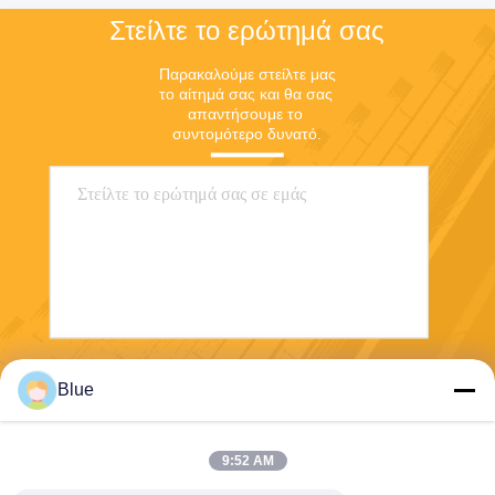
Στείλτε το ερώτημά σας
Παρακαλούμε στείλτε μας 
το αίτημά σας και θα σας 
απαντήσουμε το 
συντομότερο δυνατό.
Στείλε
Blue
9:52 AM