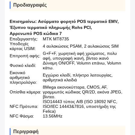
Προδιαγραφές
Επισημαίνω:
Ασύρματο φορητό POS τερματικό EMV
,
Έξυπνο τερματικό πληρωμής Rohs PCI
,
Αρρενωπό POS κώδικα 7
Επεξεργαστής:
MTK MT8735
Υποδοχές
4 αυλακώσεις PSAM, 2 αυλακώσεις SIM
κάρτας USIM:
G+F+F, χωρητική αφή χρώματος, πολυ
Επιτροπή αφής:
αφή, υπογραφή ικανή, βίντεο ικανό
Δύναμη ON/OFF, Volumn επάνω, Volumn
Φυσικό κλειδί:
κάτω.
Εικονικό
Εγχώριο κλειδί, πλήκτρο λειτουργίας,
αριθμητικό
αριθμητικά κλειδιά
πληκτρολόγιο:
8Mega εικονοκύτταρα, CMOS, AF,
Οπίσθια κάμερα:
γραμμωτός κώδικας QR/2D, εικόνα JPEG,
βίντεο.
ISO14443 τύπος A/B (ISO 18092 NFC,
NFC Πρότυπα:
ISO/IEC 14443&7816, υποστήριξη της
Felica)
NFC Φάσμα:
13.56MHz
Περιγραφή