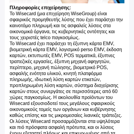
Πληροφορίες επιχείρησης:
Το Wisecard (μια επιχείρηση WiseGroup) είναι
σφαιρικός προμηθευτής λύσης που έχει παράσχει την
καινοτόμο πληρωμή και τις ασφαλείς λύσεις στα
οικονομικά όργανα, τις κυβερνητικές οντότητες και
τους χειριστές telco παγκοσμίως.
Το Wisecard έχει παράσχει τη έξυπνη κάρτα EMV,
βιομετρική κάρτα EMV, λογισμικό perso EMV, έκδοση
καρτών, εκτυπωτές EMV, POS τερματικά, έξυπνες
τραπεζικές εργασίες, έξυπνη μηχανή αφηγητών,
περίπτερο, μηχανή πώλησης, βιομετρικό POS,
ασφαλής ενότητα υλικού, κινητή πλατφόρμα
πληρωμής, ιδιωτική λύση καρτών ετικετών,
προπληρωμένη λύση καρτών, σύστημα διαχείρισης
καρτών στους συνεργάτες σε περισσότερες από 60
χώρες παγκοσμίως. Η ακολουθία προϊόντων του
Wisecard εξουσιοδοτεί τους μεγάλους σφαιρικούς
οικονομικούς τομείς των οργάνων και κυβέρνησης
καθώς επίσης και τις μικρομεσαίες λιανικές τράπεζες.
Οι λύσεις Wisecard προσαρμόζονται στα υψηλότερα
και πιό πρόσφατα ασφαλή πρότυπα, και οι λύσεις
έχουν εξεταστεί πλήρως και επικυρωμένος από τα