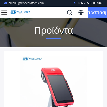
blueliu@wisecardtech.com
+86-755-86007346
Απόσπασ
Προϊόντα