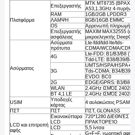
MTK MT8735 (ΒΡΑΧΊΟ
Επεξεργαστής
A53,1.3GHz 4-πυρήνω
RAM
1GB/2GB LPDDR3
Πλατφόρμα
ΛΑΜΨΗ
8GB/16GB EMMC
OS
Αρρενωπή πληρωμή OS
Επεξεργαστής
MAXIM MAX32555 (ασ
ασφάλειας
μικροελεγκτής DeepCo
Ασύρματα
Lte-fdd/tdd-lte/tds-
πρότυπα
CDMA/WCDMA/CDMA
Lte-FDD: B1/B3/B8 (T
4G
Tdd-LTE: B38/B39/B40
UMTS/HSPA/HSPA+/D
Ασύρματος
3G
Tds-CDMA: B34/B39
EVDO: BC0
2G
EDGE/GPRS: B3/B8
WLAN
2.4GHz ΙΣΜΌΣ 2402
BT 4,1 LE
2.4GHz ΙΣΜΌΣ 2402
Υποδοχές
USIM
4 αυλακώσεις PSAM, 2
κάρτας
ΠΣΤ
ΠΣΤ
ΠΣΤ, GLONASS
Εικονοκύτταρα
720*1280 ΔΙΕΘΝΈΣ 
LCD
ΠΡΑΚΤΟΡΕΊΟ
LCD και επιτροπή
LCD
5,5 ίντσα
αφής
G+F+F, χωρητική αφή 