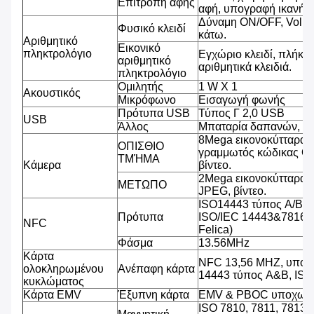
Επιτροπή αφής
αφή, υπογραφή ικανή, β
Δύναμη ON/OFF, Volu
Φυσικό κλειδί
κάτω.
Αριθμητικό
Εικονικό
πληκτρολόγιο
Εγχώριο κλειδί, πλήκτρ
αριθμητικό
αριθμητικά κλειδιά.
πληκτρολόγιο
Ομιλητής
1 W Χ 1
Ακουστικός
Μικρόφωνο
Εισαγωγή φωνής
Πρότυπα USB
Τύπος Γ 2,0 USB
USB
Άλλος
Μπαταρία δαπανών, υ
8Mega εικονοκύτταρα,
ΟΠΙΣΘΙΟ
γραμμωτός κώδικας QR
ΤΜΉΜΑ
Κάμερα
βίντεο.
2Mega εικονοκύτταρα,
ΜΕΤΩΠΟ
JPEG, βίντεο.
ISO14443 τύπος A/B (
Πρότυπα
ISO/IEC 14443&7816, 
NFC
Felica)
Φάσμα
13.56MHz
Κάρτα
NFC 13,56 MHZ, υποστ
ολοκληρωμένου
Ανέπαφη κάρτα
14443 τύπος A&B, IS
κυκλώματος
Κάρτα EMV
Έξυπνη κάρτα
EMV & PBOC υποχωρη
ISO 7810, 7811, 7813 