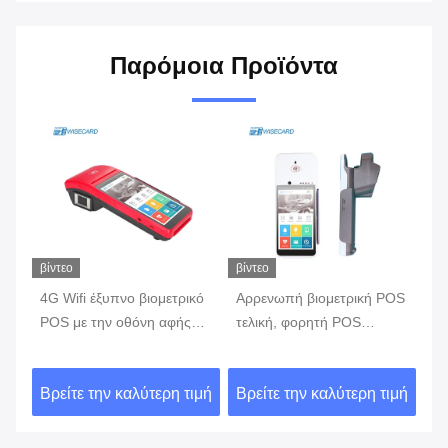
Παρόμοια Προϊόντα
βίντεο
βίντεο
βίν
4G Wifi έξυπνο βιομετρικό
Αρρενωπή βιομετρική POS
έξ
POS με την οθόνη αφής
τελική, φορητή POS
τε
κό
αναγνωστών δακτυλικών
μηχανή 7,0 με
το
αποτυπωμάτων
ενσωματωμένη την
α
ιμή
Βρείτε την καλύτερη τιμή
Βρείτε την καλύτερη τιμή
Βρ
εκτυπωτής μπαταρία