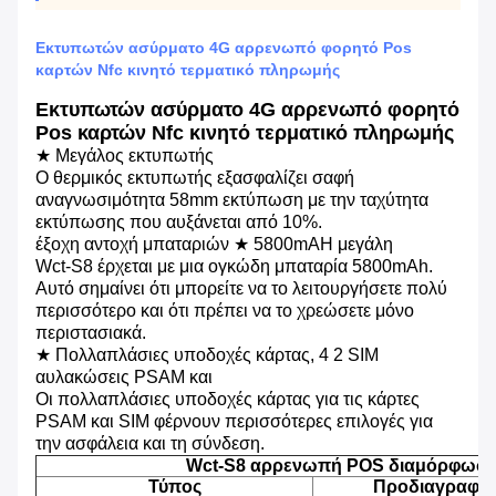
Εκτυπωτών ασύρματο 4G αρρενωπό φορητό Pos
καρτών Nfc κινητό τερματικό πληρωμής
Εκτυπωτών ασύρματο 4G αρρενωπό φορητό
Pos καρτών Nfc κινητό τερματικό πληρωμής
★ Μεγάλος εκτυπωτής
Ο θερμικός εκτυπωτής εξασφαλίζει σαφή
αναγνωσιμότητα 58mm εκτύπωση με την ταχύτητα
εκτύπωσης που αυξάνεται από 10%.
έξοχη αντοχή μπαταριών ★ 5800mAH μεγάλη
Wct-S8 έρχεται με μια ογκώδη μπαταρία 5800mAh.
Αυτό σημαίνει ότι μπορείτε να το λειτουργήσετε πολύ
περισσότερο και ότι πρέπει να το χρεώσετε μόνο
περιστασιακά.
★ Πολλαπλάσιες υποδοχές κάρτας, 4 2 SIM
αυλακώσεις PSAM και
Οι πολλαπλάσιες υποδοχές κάρτας για τις κάρτες
PSAM και SIM φέρνουν περισσότερες επιλογές για
την ασφάλεια και τη σύνδεση.
Wct-S8 αρρενωπή POS διαμόρφωσ
Τύπος
Προδιαγραφή