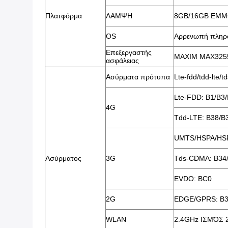
Πλατφόρμα
ΛΑΜΨΗ
8GB/16GB EM
OS
Αρρενωπή πληρω
Επεξεργαστής
MAXIM MAX32555
ασφάλειας
Ασύρματα πρότυπα
Lte-fdd/tdd-l
Lte-FDD: B1/B3
4G
Tdd-LTE: B38/B
UMTS/HSPA/HSP
Ασύρματος
3G
Tds-CDMA: B34
EVDO: BC0
2G
EDGE/GPRS: B3
WLAN
2.4GHz ΙΣΜΌΣ