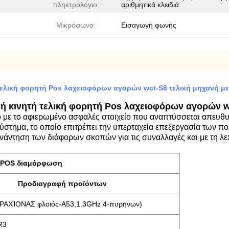
πληκτρολόγιο:
αριθμητικά κλειδιά
Μικρόφωνο:
Εισαγωγή φωνής
λική φορητή Pos λαχειοφόρων αγορών wct-S8 τελική μηχανή με 
κινητή τελική φορητή Pos λαχειοφόρων αγορών wct
κό με το αφιερωμένο ασφαλές στοιχείο που αναπτύσσεται απευθ
σύστημα, το οποίο επιτρέπει την υπερταχεία επεξεργασία των
υνάντηση των διάφορων σκοπών για τις συναλλαγές και με τη λεπ
 POS διαμόρφωση
Προδιαγραφή προϊόντων
ΡΑΧΊΟΝΑΣ φλοιός-A53,1.3GHz 4-πυρήνων)
R3