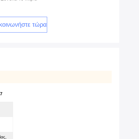
κοινωνήστε τώρα
7
ίας,