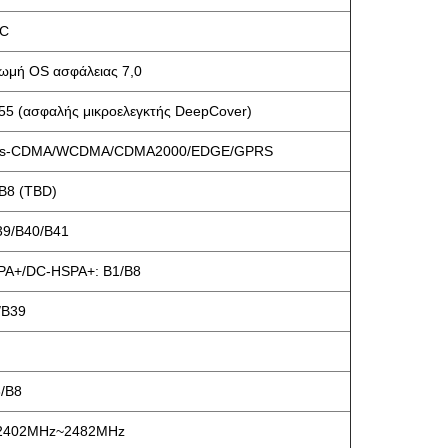
MC
μή OS ασφάλειας 7,0
 (ασφαλής μικροελεγκτής DeepCover)
te/tds-CDMA/WCDMA/CDMA2000/EDGE/GPRS
/B8 (TBD)
39/B40/B41
A+/DC-HSPA+: B1/B8
/B39
/B8
 2402MHz~2482MHz