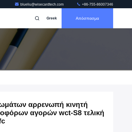
blueliu@wisecardtech.com
+86-755-86007346
Απόσπασμα
Greek
πωμάτων αρρενωπή κινητή
ιοφόρων αγορών wct-S8 τελική
fc