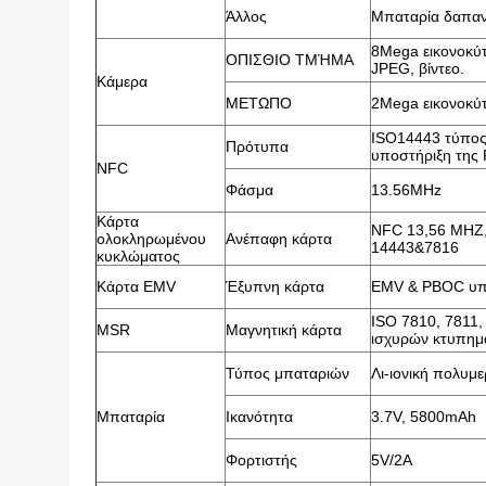
Άλλος
Μπαταρία δαπα
8Mega εικονοκύ
ΟΠΙΣΘΙΟ ΤΜΉΜΑ
JPEG, βίντεο.
Κάμερα
ΜΕΤΩΠΟ
2Mega εικονοκύτ
ISO14443 τύπος
Πρότυπα
υποστήριξη της 
NFC
Φάσμα
13.56MHz
Κάρτα
NFC 13,56 MHZ,
ολοκληρωμένου
Ανέπαφη κάρτα
14443&7816
κυκλώματος
Κάρτα EMV
Έξυπνη κάρτα
EMV & PBOC υπ
ISO 7810, 7811,
MSR
Μαγνητική κάρτα
ισχυρών κτυπημ
Τύπος μπαταριών
Λι-ιονική πολυμ
Μπαταρία
Ικανότητα
3.7V, 5800mAh
Φορτιστής
5V/2A