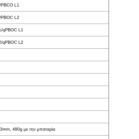
/PBCO L1
/PBOC L2
1/qPBOC L1
2/qPBOC L2
mm, 480g με την μπαταρία