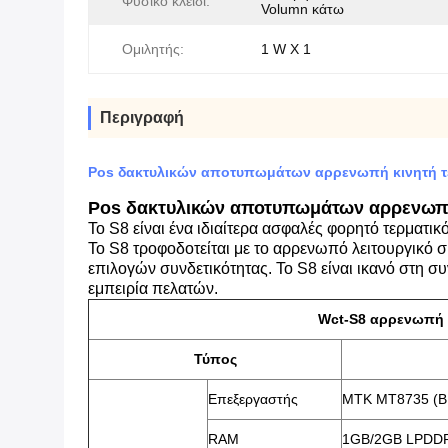
Φυσικό κλειδί:
Volumn κάτω
Ομιλητής:
1 W Χ 1
Περιγραφή
Pos δακτυλικών αποτυπωμάτων αρρενωπή κινητή τε
Pos δακτυλικών αποτυπωμάτων αρρενωπή 
Το S8 είναι
ένα ιδιαίτερα ασφαλές φορητό τερματι
Το S8 τροφοδοτείται με το αρρενωπό λειτουργικό 
επιλογών συνδετικότητας. Το S8 είναι ικανό στη σ
εμπειρία πελατών.
Wct-S8 αρρενωπή
Τύπος
Επεξεργαστής
MTK MT8735 (Β
RAM
1GB/2GB LPDD