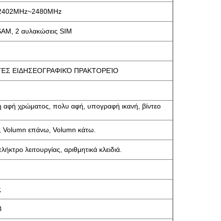
 2402MHz~2480MHz
SAM, 2 αυλακώσεις SIM
ΘΝΈΣ ΕΙΔΗΣΕΟΓΡΑΦΙΚΌ ΠΡΑΚΤΟΡΕΊΟ
 αφή χρώματος, πολυ αφή, υπογραφή ικανή, βίντεο
 Volumn επάνω, Volumn κάτω.
πλήκτρο λειτουργίας, αριθμητικά κλειδιά.
ς
B