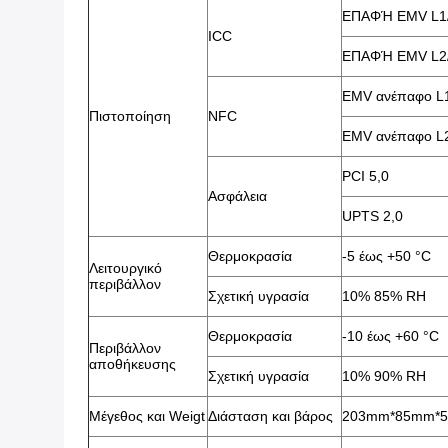
ΕΠΑΦΉ EMV L1
ICC
ΕΠΑΦΉ EMV L2
EMV ανέπαφο L
Πιστοποίηση
NFC
EMV ανέπαφο L
PCI 5,0
Ασφάλεια
UPTS 2,0
Θερμοκρασία
-5 έως +50 °C
Λειτουργικό
περιβάλλον
Σχετική υγρασία
10% 85% RH
Θερμοκρασία
-10 έως +60 °C
Περιβάλλον
αποθήκευσης
Σχετική υγρασία
10% 90% RH
Μέγεθος και Weigt
Διάσταση και βάρος
203mm*85mm*53