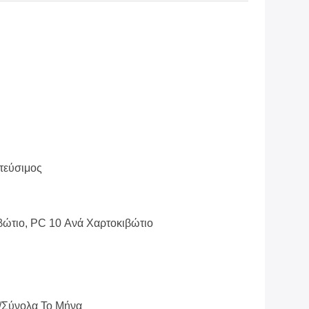
τεύσιμος
βώτιο, PC 10 Ανά Χαρτοκιβώτιο
/σύνολα Το Μήνα