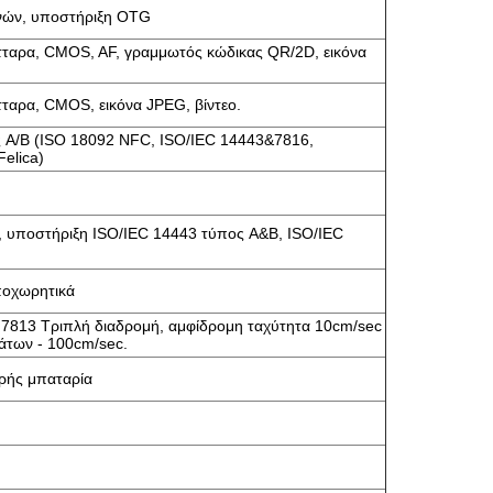
νών, υποστήριξη OTG
τταρα, CMOS, AF, γραμμωτός κώδικας QR/2D, εικόνα
ταρα, CMOS, εικόνα JPEG, βίντεο.
 A/B (ISO 18092 NFC, ISO/IEC 14443&7816,
Felica)
 υποστήριξη ISO/IEC 14443 τύπος A&B, ISO/IEC
οχωρητικά
 7813 Τριπλή διαδρομή, αμφίδρομη ταχύτητα 10cm/sec
άτων - 100cm/sec.
ερής μπαταρία