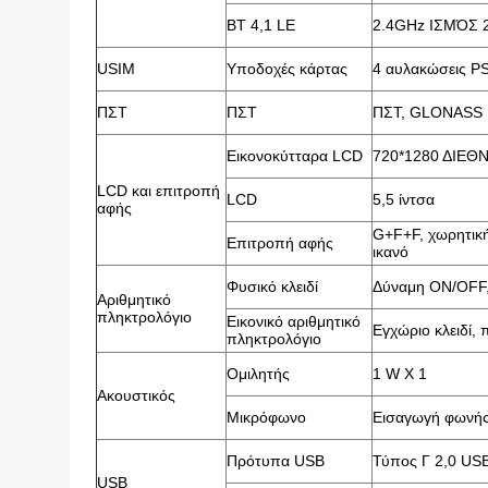
BT 4,1 LE
2.4GHz ΙΣΜΌΣ
USIM
Υποδοχές κάρτας
4 αυλακώσεις P
ΠΣΤ
ΠΣΤ
ΠΣΤ, GLONASS
Εικονοκύτταρα LCD
720*1280 ΔΙΕ
LCD και επιτροπή
LCD
5,5 ίντσα
αφής
G+F+F, χωρητική
Επιτροπή αφής
ικανό
Φυσικό κλειδί
Δύναμη ON/OFF,
Αριθμητικό
πληκτρολόγιο
Εικονικό αριθμητικό
Εγχώριο κλειδί, 
πληκτρολόγιο
Ομιλητής
1 W Χ 1
Ακουστικός
Μικρόφωνο
Εισαγωγή φωνή
Πρότυπα USB
Τύπος Γ 2,0 US
USB