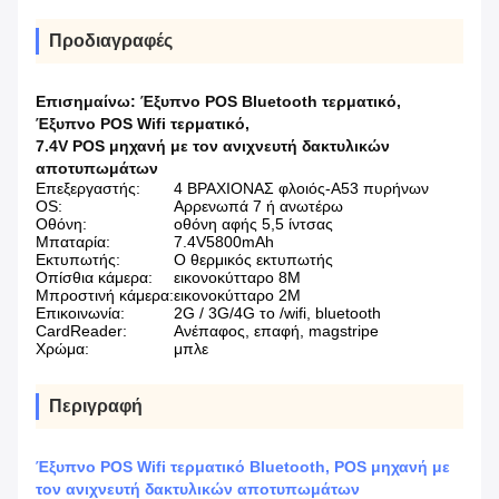
Προδιαγραφές
Επισημαίνω:
Έξυπνο POS Bluetooth τερματικό
,
Έξυπνο POS Wifi τερματικό
,
7.4V POS μηχανή με τον ανιχνευτή δακτυλικών
αποτυπωμάτων
Επεξεργαστής:
4 ΒΡΑΧΙΟΝΑΣ φλοιός-A53 πυρήνων
OS:
Αρρενωπά 7 ή ανωτέρω
Οθόνη:
οθόνη αφής 5,5 ίντσας
Μπαταρία:
7.4V5800mAh
Εκτυπωτής:
Ο θερμικός εκτυπωτής
Οπίσθια κάμερα:
εικονοκύτταρο 8M
Μπροστινή κάμερα:
εικονοκύτταρο 2M
Επικοινωνία:
2G / 3G/4G το /wifi, bluetooth
CardReader:
Ανέπαφος, επαφή, magstripe
Χρώμα:
μπλε
Περιγραφή
Έξυπνο POS Wifi τερματικό Bluetooth, POS μηχανή με
τον ανιχνευτή δακτυλικών αποτυπωμάτων