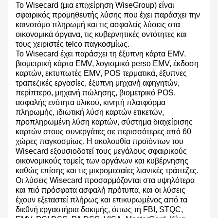
Το Wisecard (μια επιχείρηση WiseGroup) είναι
σφαιρικός προμηθευτής λύσης που έχει παράσχει την
καινοτόμο πληρωμή και τις ασφαλείς λύσεις στα
οικονομικά όργανα, τις κυβερνητικές οντότητες και
τους χειριστές telco παγκοσμίως.
Το Wisecard έχει παράσχει τη έξυπνη κάρτα EMV,
βιομετρική κάρτα EMV, λογισμικό perso EMV, έκδοση
καρτών, εκτυπωτές EMV, POS τερματικά, έξυπνες
τραπεζικές εργασίες, έξυπνη μηχανή αφηγητών,
περίπτερο, μηχανή πώλησης, βιομετρικό POS,
ασφαλής ενότητα υλικού, κινητή πλατφόρμα
πληρωμής, ιδιωτική λύση καρτών ετικετών,
προπληρωμένη λύση καρτών, σύστημα διαχείρισης
καρτών στους συνεργάτες σε περισσότερες από 60
χώρες παγκοσμίως. Η ακολουθία προϊόντων του
Wisecard εξουσιοδοτεί τους μεγάλους σφαιρικούς
οικονομικούς τομείς των οργάνων και κυβέρνησης
καθώς επίσης και τις μικρομεσαίες λιανικές τράπεζες.
Οι λύσεις Wisecard προσαρμόζονται στα υψηλότερα
και πιό πρόσφατα ασφαλή πρότυπα, και οι λύσεις
έχουν εξεταστεί πλήρως και επικυρωμένος από τα
διεθνή εργαστήρια δοκιμής, όπως τη FBI, STQC,