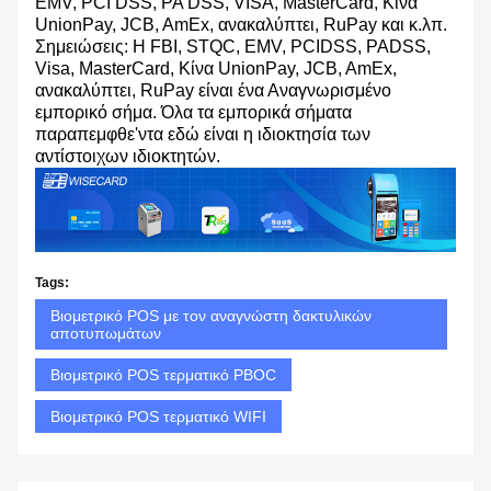
EMV, PCI DSS, PA DSS, VISA, MasterCard, Κίνα
UnionPay, JCB, AmEx, ανακαλύπτει, RuPay και κ.λπ.
Σημειώσεις: Η FBI, STQC, EMV, PCIDSS, PADSS,
Visa, MasterCard, Κίνα UnionPay, JCB, AmEx,
ανακαλύπτει, RuPay είναι ένα Αναγνωρισμένο
εμπορικό σήμα. Όλα τα εμπορικά σήματα
παραπεμφθε'ντα εδώ είναι η ιδιοκτησία των
αντίστοιχων ιδιοκτητών.
Tags:
Βιομετρικό POS με τον αναγνώστη δακτυλικών
αποτυπωμάτων
Βιομετρικό POS τερματικό PBOC
Βιομετρικό POS τερματικό WIFI