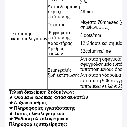
χιλ.
Αποτελεσματική
περιοχή
48mm
εκτύπωσης
Μέγιστο 70mm/sec (γρ
Ταχύτητα
σημείων/SEC)
Ψηφίσματα
Εκτυπωτής
8 dots/mm
εκτύπωσης
μικροϋπολογιστών
Χαρακτήρας
12*24dots και σημεία 2
Αριθμός
32columns/line
στηλών
Αντίσταση σφυγμού: 1
σφυγμοί/σημείο (υπό τ
τυποποιημένους όρους
Επικεφαλής
Αντίσταση γδαρσίματος
ζωή εκτύπωσης
απόσταση 50km εγγράφ
τυπωμένων υλών: 25% 
Τελική διαχείριση δεδομένων:
★ Όνομα & κώδικας κατασκευαστών
★ Αύξων αριθμός
★ Πληροφορίες εγκατάστασης
★ Τύπος υλικολογισμικού
★ Έκδοση υλικολογισμικού
Πληροφορίες επιχείρησης: