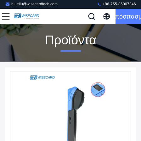
blueliu@wisecardtech.com
+86-755-86007346
Απόσπασ
Προϊόντα