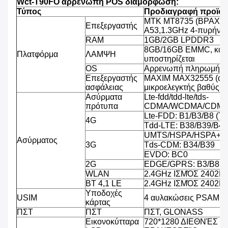
Wct-T90FO αρρενωπή POS διαμόρφωση:
Τύπος
Προδιαγραφή προϊό
MTK MT8735 (ΒΡΑΧΊΟ
Επεξεργαστής
A53,1.3GHz 4-πυρήνω
RAM
1GB/2GB LPDDR3
8GB/16GB EMMC, κάρ
Πλατφόρμα
ΛΑΜΨΗ
υποστηρίζεται
OS
Αρρενωπή πληρωμή OS
Επεξεργαστής
MAXIM MAX32555 (ασ
ασφάλειας
μικροελεγκτής βαθύς-κ
Ασύρματα
Lte-fdd/tdd-lte/tds-
πρότυπα
CDMA/WCDMA/CDMA
Lte-FDD: B1/B3/B8 (T
4G
Tdd-LTE: B38/B39/B40
UMTS/HSPA/HSPA+/D
Ασύρματος
3G
Tds-CDM: B34/B39
EVDO: BC0
2G
EDGE/GPRS: B3/B8
WLAN
2.4GHz ΙΣΜΌΣ 2402
BT 4,1 LE
2.4GHz ΙΣΜΌΣ 2402
Υποδοχές
USIM
4 αυλακώσεις PSAM, 2
κάρτας
ΠΣΤ
ΠΣΤ
ΠΣΤ, GLONASS
Εικονοκύτταρα
720*1280 ΔΙΕΘΝΈΣ 