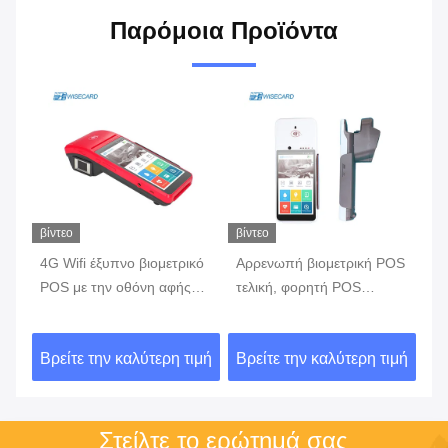
Παρόμοια Προϊόντα
βίντεο
βίντεο
βίν
4G Wifi έξυπνο βιομετρικό
Αρρενωπή βιομετρική POS
έξ
POS με την οθόνη αφής
τελική, φορητή POS
τε
κό
αναγνωστών δακτυλικών
μηχανή 7,0 με
το
αποτυπωμάτων
ενσωματωμένη την
α
ιμή
Βρείτε την καλύτερη τιμή
Βρείτε την καλύτερη τιμή
Βρ
εκτυπωτής μπαταρία
Στείλτε το ερώτημά σας