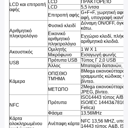
LCD
ΠΡΑΚΤΟΡΕΊΟ
LCD και επιτροπή
LCD
5,5 ίντσα
αφής
G+F+F, χωρητική αφή 
Επιτροπή αφής
αφή, υπογραφή ικανή, β
Δύναμη ON/OFF, όγκος
Φυσικό κλειδί
κάτω.
Αριθμητικό
Εικονικό
πληκτρολόγιο
Εγχώριο κλειδί, πλήκτρ
αριθμητικό
αριθμητικά κλειδιά.
πληκτρολόγιο
Ομιλητής
1 W Χ 1
Ακουστικός
Μικρόφωνο
Εισαγωγή φωνής
Πρότυπα USB
Τύπος Γ 2,0 USB
USB
Άλλος
Μπαταρία δαπανών, υ
8Mega εικονοκύτταρα,
ΟΠΙΣΘΙΟ
γραμμωτός κώδικας QR
ΤΜΉΜΑ
Κάμερα
βίντεο.
2Mega εικονοκύτταρα,
ΜΕΤΩΠΟ
JPEG, βίντεο.
ISO14443 τύπος A/B (
Πρότυπα
ISO/IEC 14443&7816, 
NFC
Felica)
Φάσμα
13.56MHz
Κάρτα
NFC 13,56 MHZ, υποστ
ολοκληρωμένου
Ανέπαφη κάρτα
14443 τύπος A&B, IS