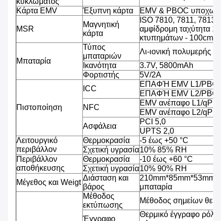
κυκλώματος
Κάρτα EMV
Έξυπνη κάρτα
EMV & PBOC υποχωρη
ISO 7810, 7811, 7813 
Μαγνητική
MSR
αμφίδρομη ταχύτητα 1
κάρτα
κτυπημάτων - 100cm/s
Τύπος
Λι-ιονική πολυμερής μ
μπαταριών
Μπαταρία
Ικανότητα
3.7V, 5800mAh
Φορτιστής
5V/2A
ΕΠΑΦΉ EMV L1/PBCO
ICC
ΕΠΑΦΉ EMV L2/PBOC
EMV ανέπαφο L1/qPB
Πιστοποίηση
NFC
EMV ανέπαφο L2/qPB
PCI 5,0
Ασφάλεια
UPTS 2,0
Λειτουργικό
Θερμοκρασία
-5 έως +50 °C
περιβάλλον
Σχετική υγρασία
10% 85% RH
Περιβάλλον
Θερμοκρασία
-10 έως +60 °C
αποθήκευσης
Σχετική υγρασία
10% 90% RH
Διάσταση και
210mm*85mm*53mm, 4
Μέγεθος και Weigt
βάρος
μπαταρία
Μέθοδος
Μέθοδος σημείων θερ
εκτύπωσης
Θερμικό έγγραφο ρόλω
Έγγραφο